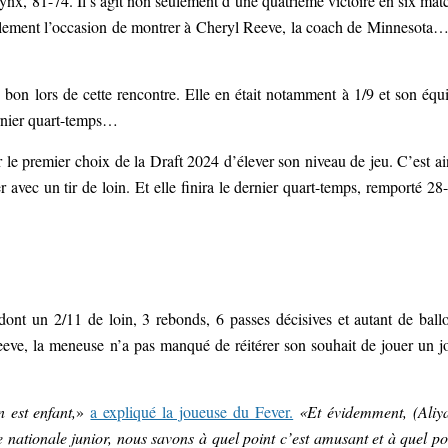
Lynx, 81-74. Il s’agit non seulement d’une quatrième victoire en six mat
galement l’occasion de montrer à Cheryl Reeve, la coach de Minnesota…
ns bon lors de cette rencontre. Elle en était notamment à 1/9 et son équ
ernier quart-temps…
le premier choix de la Draft 2024 d’élever son niveau de jeu. C’est ai
vec un tir de loin. Et elle finira le dernier quart-temps, remporté 28
 dont un 2/11 de loin, 3 rebonds, 6 passes décisives et autant de ball
eve, la meneuse n’a pas manqué de réitérer son souhait de jouer un j
 est enfant,
»
a expliqué la joueuse du Fever.
«Et évidemment, (Aliy
 nationale junior, nous savons à quel point c’est amusant et à quel po