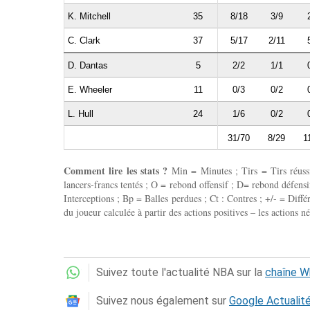
K. Mitchell
35
8/18
3/9
C. Clark
37
5/17
2/11
D. Dantas
5
2/2
1/1
E. Wheeler
11
0/3
0/2
L. Hull
24
1/6
0/2
31/70
8/29
1
Comment lire les stats ?
Min = Minutes ; Tirs = Tirs réussis
lancers-francs tentés ; O = rebond offensif ; D= rebond défensif
Interceptions ; Bp = Balles perdues ; Ct : Contres ; +/- = Différ
du joueur calculée à partir des actions positives – les actions né
Suivez toute l'actualité NBA sur la
chaîne 
Suivez nous également sur
Google Actualit