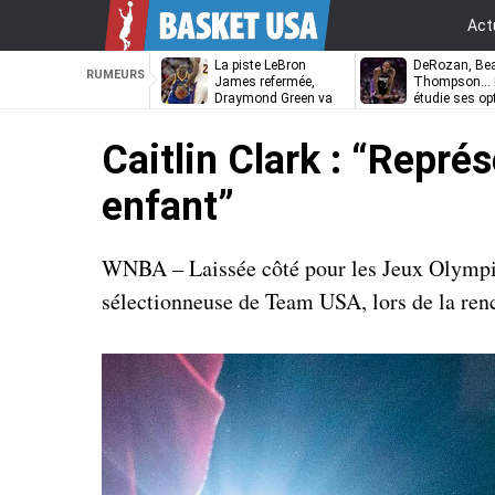
Act
La piste LeBron
DeRozan, Bea
RUMEURS
James refermée,
Thompson… L
Draymond Green va
étudie ses op
pouvoir rempiler à
Golden State
Caitlin Clark : “Repré
enfant”
WNBA – Laissée côté pour les Jeux Olympiq
sélectionneuse de Team USA, lors de la renc