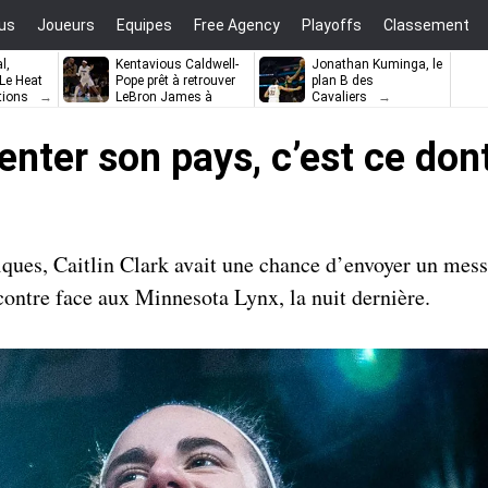
us
Joueurs
Equipes
Free Agency
Playoffs
Classement
l,
Kentavious Caldwell-
Jonathan Kuminga, le
e Heat
Pope prêt à retrouver
plan B des
tions
LeBron James à
Cavaliers
Philadelphie ?
senter son pays, c’est ce don
ues, Caitlin Clark avait une chance d’envoyer un mess
ontre face aux Minnesota Lynx, la nuit dernière.