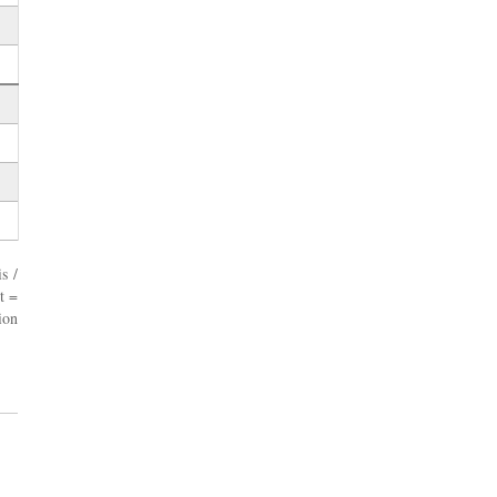
s /
t =
ion