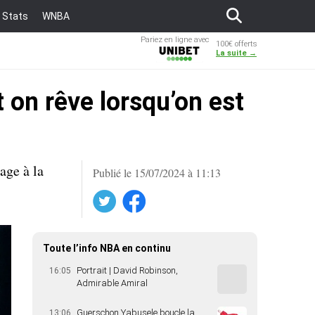
Stats
WNBA
Pariez en ligne avec
100€ offerts
Unibet
La suite →
t on rêve lorsqu’on est
age à la
Publié le 15/07/2024 à 11:13
Twitter
Facebook
Toute l’info NBA en continu
Portrait | David Robinson,
16:05
Admirable Amiral
Guerschon Yabusele boucle la
13:06