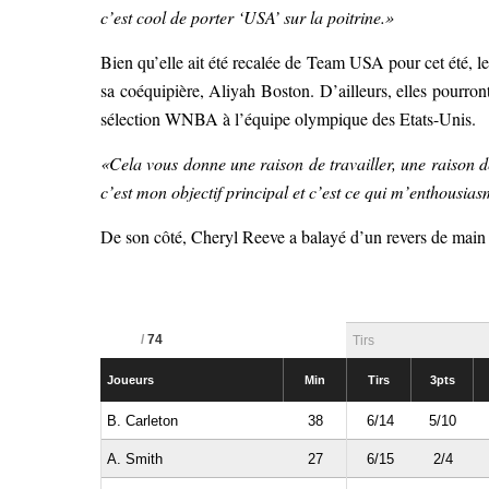
c’est cool de porter ‘USA’ sur la poitrine.»
Bien qu’elle ait été recalée de Team USA pour cet été, l
sa coéquipière, Aliyah Boston. D’ailleurs, elles pourro
sélection WNBA à l’équipe olympique des Etats-Unis.
«Cela vous donne une raison de travailler, une raison de
c’est mon objectif principal et c’est ce qui m’enthousias
De son côté, Cheryl Reeve a balayé d’un revers de main t
/
74
Tirs
Joueurs
Min
Tirs
3pts
B. Carleton
38
6/14
5/10
A. Smith
27
6/15
2/4