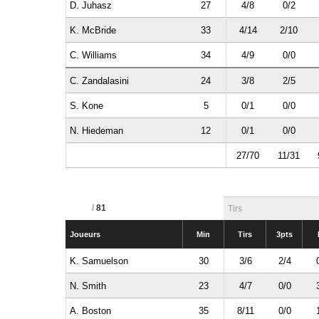
D. Juhasz
27
4/8
0/2
K. McBride
33
4/14
2/10
C. Williams
34
4/9
0/0
C. Zandalasini
24
3/8
2/5
S. Kone
5
0/1
0/0
N. Hiedeman
12
0/1
0/0
27/70
11/31
/
81
Tirs
Joueurs
Min
Tirs
3pts
K. Samuelson
30
3/6
2/4
N. Smith
23
4/7
0/0
A. Boston
35
8/11
0/0