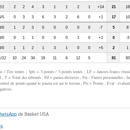
2/2
2
2
4
3
1
1
2
1
+14
21
18
5/5
0
3
3
6
3
2
6
0
+1
17
10
0/0
1
2
3
0
0
0
0
0
-7
5
8
0/0
0
1
1
0
0
0
1
0
+1
0
-3
0/0
1
1
2
1
3
1
0
0
+5
2
1
1/12
10
24
34
19
11
6
12
5
81
93
 / Tirs tentés ; 3pts = 3-points / 3-points tentés ; LF = lancers-francs réussi
 ; T = Total des rebonds ; Pd = passes décisives ; Fte : Fautes personnelles ; In
entiel de points quand le joueur est sur le terrain ; Pts = Points ; Eval : évaluat
gatives.
WhatsApp
de Basket USA
és