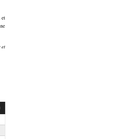
 et
une
 et
l