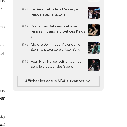
chs
 et
Le Dream étouffe le Mercury et
9:48
renoue avec la victoire
ipe
Domantas Sabonis prêt à se
9:19
réinvestir dans le projet des Kings
?
Malgré Dominique Malonga, le
nsi
8:45
Storm chute encore à New York
-14
Pour Nick Nurse, LeBron James
8:16
sera le créateur des Sixers
Afficher les actus NBA suivantes
ons
our
ah)
int