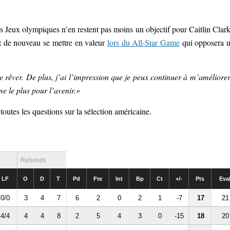
es Jeux olympiques n’en restent pas moins un objectif pour Caitlin Clark
nt de nouveau se mettre en valeur
lors du All-Star Game
qui opposera 
 rêver. De plus, j’ai l’impression que je peux continuer à m’améliorer
me le plus pour l’avenir.»
outes les questions sur la sélection américaine.
Rebonds
LF
O
D
T
Pd
Fte
Int
Bp
Ct
+/-
Pts
Eva
0/0
3
4
7
6
2
0
2
1
-7
17
21
4/4
4
4
8
2
5
4
3
0
-15
18
20