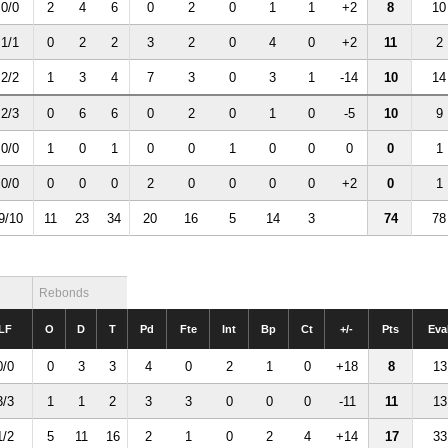
0/0
2
4
6
0
2
0
1
1
+2
8
10
1/1
0
2
2
3
2
0
4
0
+2
11
2
2/2
1
3
4
7
3
0
3
1
-14
10
14
2/3
0
6
6
0
2
0
1
0
-5
10
9
0/0
1
0
1
0
0
1
0
0
0
0
1
0/0
0
0
0
2
0
0
0
0
+2
0
1
9/10
11
23
34
20
16
5
14
3
74
78
Rebonds
LF
O
D
T
Pd
Fte
Int
Bp
Ct
+/-
Pts
Eva
0/0
0
3
3
4
0
2
1
0
+18
8
13
3/3
1
1
2
3
3
0
0
0
-11
11
13
1/2
5
11
16
2
1
0
2
4
+14
17
33