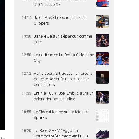
D.O.N. Issue #7
Jalen Pickett rebondit chez les
14:14
Clippers
Janelle Salaün s’épanouit comme
13:30
joker
Les adieux de Lu Dort à Oklahoma
12:50
City
Paris sportifs truqués : un proche
12:12
de Terry Rozier fait pression sur
des témoins
Enfin à 100%, Joel Embiid aura un
11:33
calendrier personnalisé
Le Sky est tombé sur la tête des
10:55
Sparks
La Book 2 PRM “Eggplant
10:20
Foamposite” en met plein la vue