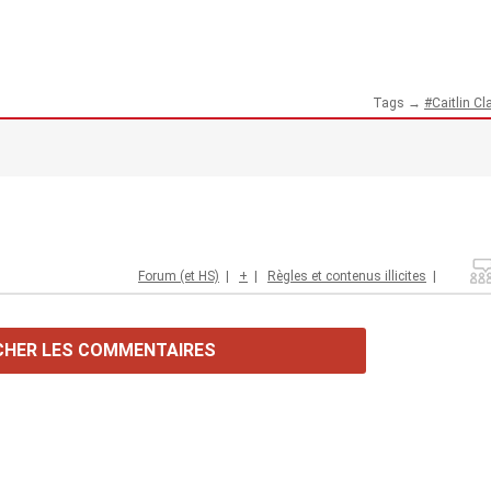
Tags →
Caitlin Cl
Forum (et HS)
|
+
|
Règles et contenus illicites
|
CHER LES COMMENTAIRES