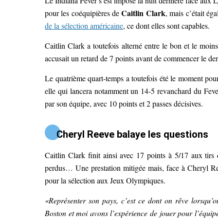
Le Indiana Fever s’est imposé la nuit dernière face aux 
Caitlin Clark
pour les coéquipières de
, mais c’était é
de la sélection américaine
, ce dont elles sont capables.
Caitlin Clark a toutefois alterné entre le bon et le moi
accusait un retard de 7 points avant de commencer le d
Le quatrième quart-temps a toutefois été le moment pour 
elle qui lancera notamment un 14-5 revanchard du Fever a
par son équipe, avec 10 points et 2 passes décisives.
Cheryl Reeve balaye les questions
Caitlin Clark finit ainsi avec 17 points à 5/17 aux tirs
perdus… Une prestation mitigée mais, face à Cheryl Re
pour la sélection aux Jeux Olympiques.
«Représenter son pays, c’est ce dont on rêve lorsqu’on
Boston et moi avons l’expérience de jouer pour l’équipe