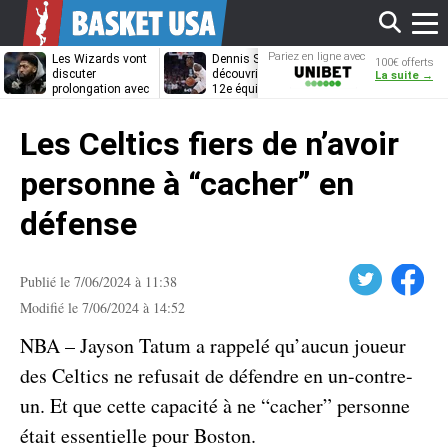
Affi
Pariez en ligne avec
Les Wizards vont
Dennis Schröder
Les Grizzlies
100€ offerts
Unibet
discuter
découvrira-t-il une
cherchent déj
La suite →
prolongation avec
12e équipe
porte de sorti
Anthony Davis
différente ?
pour D’Angelo
le
Russell
Les Celtics fiers de n’avoir
men
personne à “cacher” en
défense
Twitter
Facebook
Publié le 7/06/2024 à 11:38
Modifié le 7/06/2024 à 14:52
NBA – Jayson Tatum a rappelé qu’aucun joueur
des Celtics ne refusait de défendre en un-contre-
un. Et que cette capacité à ne “cacher” personne
était essentielle pour Boston.