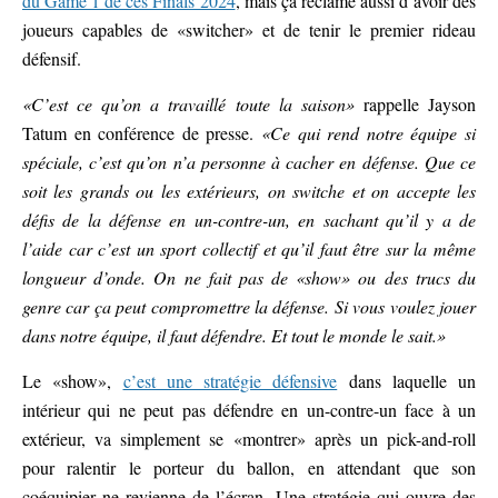
du Game 1 de ces Finals 2024
, mais ça réclame aussi d’avoir des
joueurs capables de «switcher» et de tenir le premier rideau
défensif.
«C’est ce qu’on a travaillé toute la saison»
rappelle Jayson
Tatum en conférence de presse.
«Ce qui rend notre équipe si
spéciale, c’est qu’on n’a personne à cacher en défense. Que ce
soit les grands ou les extérieurs, on switche et on accepte les
défis de la défense en un-contre-un, en sachant qu’il y a de
l’aide car c’est un sport collectif et qu’il faut être sur la même
longueur d’onde. On ne fait pas de «show» ou des trucs du
genre car ça peut compromettre la défense. Si vous voulez jouer
dans notre équipe, il faut défendre. Et tout le monde le sait.»
Le «show»,
c’est une stratégie défensive
dans laquelle un
intérieur qui ne peut pas défendre en un-contre-un face à un
extérieur, va simplement se «montrer» après un pick-and-roll
pour ralentir le porteur du ballon, en attendant que son
coéquipier ne revienne de l’écran. Une stratégie qui ouvre des