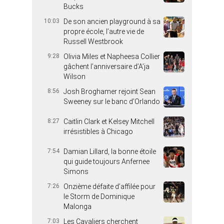
Bucks
10:03
De son ancien playground à sa
propre école, l’autre vie de
Russell Westbrook
9:28
Olivia Miles et Napheesa Collier
gâchent l’anniversaire d’A’ja
Wilson
8:56
Josh Broghamer rejoint Sean
Sweeney sur le banc d’Orlando
8:27
Caitlin Clark et Kelsey Mitchell
irrésistibles à Chicago
7:54
Damian Lillard, la bonne étoile
qui guide toujours Anfernee
Simons
7:26
Onzième défaite d’affilée pour
le Storm de Dominique
Malonga
7:03
Les Cavaliers cherchent