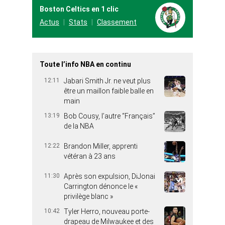
Boston Celtics en 1 clic
Actus
Stats
Classement
Toute l’info NBA en continu
12:11
Jabari Smith Jr. ne veut plus
être un maillon faible balle en
main
13:19
Bob Cousy, l’autre “Français”
de la NBA
12:22
Brandon Miller, apprenti
vétéran à 23 ans
11:30
Après son expulsion, DiJonai
Carrington dénonce le «
privilège blanc »
10:42
Tyler Herro, nouveau porte-
drapeau de Milwaukee et des