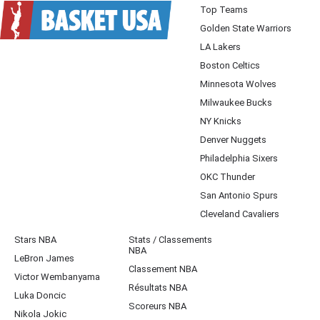
Top Teams
Golden State Warriors
LA Lakers
Boston Celtics
Minnesota Wolves
Milwaukee Bucks
NY Knicks
Denver Nuggets
Philadelphia Sixers
OKC Thunder
San Antonio Spurs
Cleveland Cavaliers
Stars NBA
Stats / Classements
NBA
LeBron James
Classement NBA
Victor Wembanyama
Résultats NBA
Luka Doncic
Scoreurs NBA
Nikola Jokic