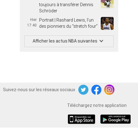
toujours à transférer Dennis
Schröder
Hier
Portrait | Rashard Lewis, l’un
17:40
des pionniers du “stretch four”
Afficher les actus NBA suivantes
Suivez-nous sur les réseaux sociaux
Twitter
Facebook
Instagram
Téléchargez notre application
iOS
Android