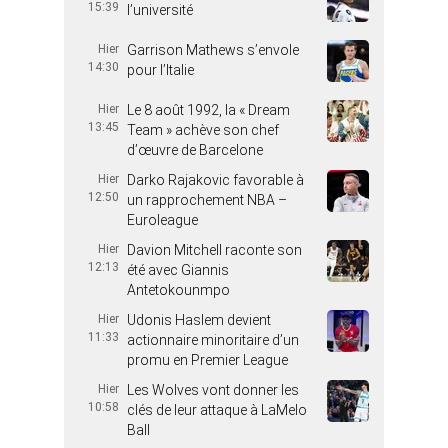
15:39
l’université
Hier
Garrison Mathews s’envole
14:30
pour l’Italie
Hier
Le 8 août 1992, la « Dream
13:45
Team » achève son chef
d’œuvre de Barcelone
Hier
Darko Rajakovic favorable à
12:50
un rapprochement NBA –
Euroleague
Hier
Davion Mitchell raconte son
12:13
été avec Giannis
Antetokounmpo
Hier
Udonis Haslem devient
11:33
actionnaire minoritaire d’un
promu en Premier League
Hier
Les Wolves vont donner les
10:58
clés de leur attaque à LaMelo
Ball