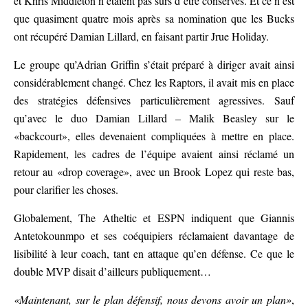
et Khris Middleton n’étaient pas sûrs d’être conservés. Et ce n’est
que quasiment quatre mois après sa nomination que les Bucks
ont récupéré Damian Lillard, en faisant partir Jrue Holiday.
Le groupe qu’Adrian Griffin s’était préparé à diriger avait ainsi
considérablement changé. Chez les Raptors, il avait mis en place
des stratégies défensives particulièrement agressives. Sauf
qu’avec le duo Damian Lillard – Malik Beasley sur le
«backcourt», elles devenaient compliquées à mettre en place.
Rapidement, les cadres de l’équipe avaient ainsi réclamé un
retour au «drop coverage», avec un Brook Lopez qui reste bas,
pour clarifier les choses.
Globalement, The Atheltic et ESPN indiquent que Giannis
Antetokounmpo et ses coéquipiers réclamaient davantage de
lisibilité à leur coach, tant en attaque qu’en défense. Ce que le
double MVP disait d’ailleurs publiquement…
«Maintenant, sur le plan défensif, nous devons avoir un plan»
,