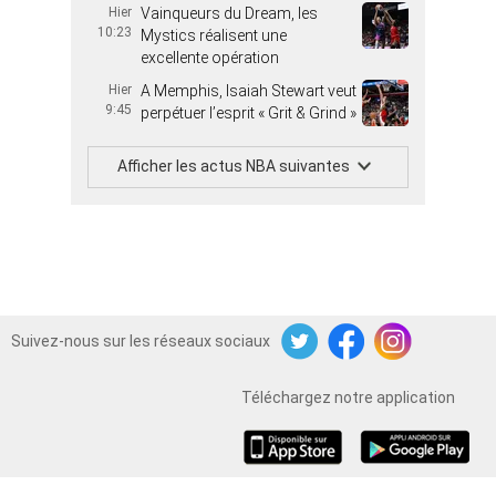
Hier
Vainqueurs du Dream, les
10:23
Mystics réalisent une
excellente opération
Hier
A Memphis, Isaiah Stewart veut
9:45
perpétuer l’esprit « Grit & Grind »
Afficher les actus NBA suivantes
Suivez-nous sur les réseaux sociaux
Twitter
Facebook
Instagram
Téléchargez notre application
iOS
Android