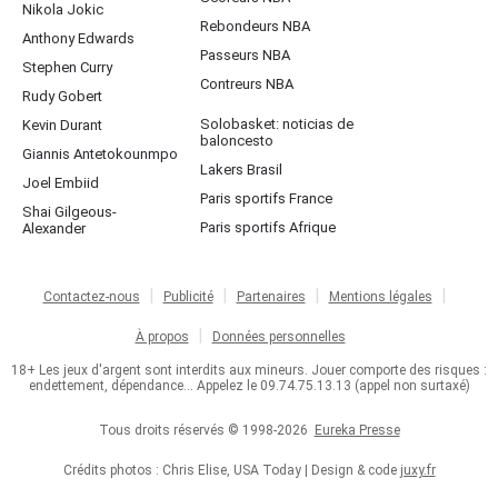
Nikola Jokic
Rebondeurs NBA
Anthony Edwards
Passeurs NBA
Stephen Curry
Contreurs NBA
Rudy Gobert
Solobasket: noticias de
Kevin Durant
baloncesto
Giannis Antetokounmpo
Lakers Brasil
Joel Embiid
Paris sportifs France
Shai Gilgeous-
Paris sportifs Afrique
Alexander
Contactez-nous
Publicité
Partenaires
Mentions légales
À propos
Données personnelles
18+ Les jeux d'argent sont interdits aux mineurs. Jouer comporte des risques :
endettement, dépendance... Appelez le 09.74.75.13.13 (appel non surtaxé)
Tous droits réservés © 1998-2026
Eureka Presse
Crédits photos : Chris Elise, USA Today | Design & code
juxy.fr