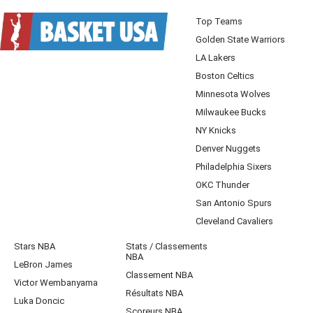
Top Teams
Golden State Warriors
LA Lakers
Boston Celtics
Minnesota Wolves
Milwaukee Bucks
NY Knicks
Denver Nuggets
Philadelphia Sixers
OKC Thunder
San Antonio Spurs
Cleveland Cavaliers
Stars NBA
Stats / Classements
NBA
LeBron James
Classement NBA
Victor Wembanyama
Résultats NBA
Luka Doncic
Scoreurs NBA