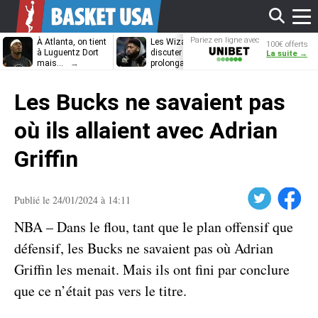
Affi
Pariez en ligne avec
À Atlanta, on tient
Les Wizards vont
Dennis Schrö
100€ offerts
Unibet
à Luguentz Dort
discuter
découvrira-t-il
La suite →
mais…
prolongation avec
12e équipe
Anthony Davis
différente ?
le
Les Bucks ne savaient pas
men
où ils allaient avec Adrian
Griffin
Twitter
Facebook
Publié le 24/01/2024 à 14:11
NBA – Dans le flou, tant que le plan offensif que
défensif, les Bucks ne savaient pas où Adrian
Griffin les menait. Mais ils ont fini par conclure
que ce n’était pas vers le titre.