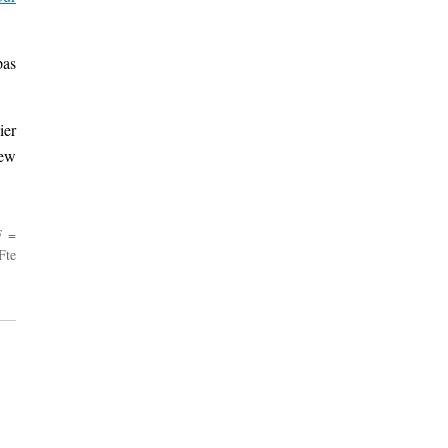
pas
ier
New
F =
Fte