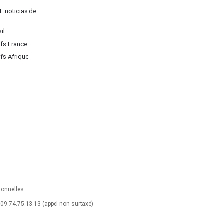
: noticias de
o
il
ifs France
ifs Afrique
onnelles
 09.74.75.13.13 (appel non surtaxé)