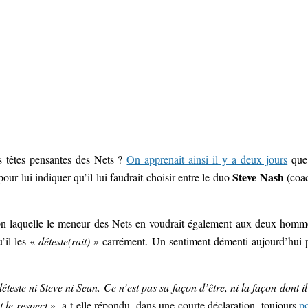
 têtes pensantes des Nets ?
On apprenait ainsi il y a deux jours
que
Steve Nash
pour lui indiquer qu’il lui faudrait choisir entre le duo
(coa
n laquelle le meneur des Nets en voudrait également aux deux homm
u’il les «
déteste(rait)
» carrément. Un sentiment démenti aujourd’hui 
éteste ni Steve ni Sean. Ce n’est pas sa façon d’être, ni la façon dont il
t le respect
», a-t-elle répondu, dans une courte déclaration, toujours
p