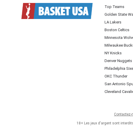
Top Teams
Golden State Wa
LA Lakers
Boston Celtics
Minnesota Wolv
Milwaukee Buck
NY Knicks
Denver Nuggets
Philadelphia Six
OKC Thunder
San Antonio Sp
Cleveland Cavali
Contactez-
18+ Les jeux d'argent sont interdi