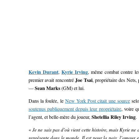
Kevin Durant
Kyrie Irving
,
, même combat contre les
Joe Tsai
premier avait rencontré
, propriétaire des Nets, 
Sean Marks
—
(GM) et lui.
Dans la foulée, le
New York Post citait une source
selo
soutenus publiquement depuis leur propriétaire
, voire q
Shetellia Riley Irving
l’agent, et belle-mère du joueur,
.
«
Je ne sais pas d’où vient cette histoire, mais Kyrie ne d
représente dans le monde. Il est pour la paix, l’amour e