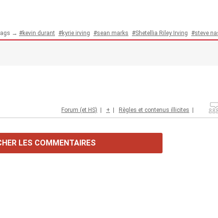
ags →
kevin durant
kyrie irving
sean marks
Shetellia Riley Irving
steve na
Forum (et HS)
|
+
|
Règles et contenus illicites
|
CHER LES COMMENTAIRES