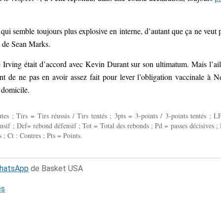
 qui semble toujours plus explosive en interne, d’autant que ça ne veut 
et de Sean Marks.
ie Irving était d’accord avec Kevin Durant sur son ultimatum. Mais l’ail
nt de ne pas en avoir assez fait pour lever l’obligation vaccinale à 
 domicile.
 ; Tirs = Tirs réussis / Tirs tentés ; 3pts = 3-points / 3-points tentés ; L
fensif ; Def= rebond défensif ; Tot = Total des rebonds ; Pd = passes décisives ; 
 ; Ct : Contres ; Pts = Points.
WhatsApp
de Basket USA
és