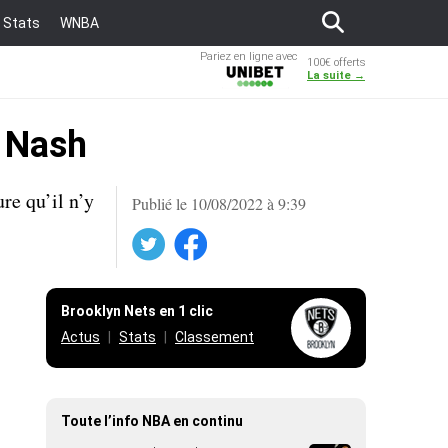
Stats
WNBA
Pariez en ligne avec
100€ offerts
Unibet
La suite →
e Nash
e qu’il n’y
Publié le 10/08/2022 à 9:39
Twitter
Facebook
Brooklyn Nets en 1 clic
Actus
Stats
Classement
Toute l’info NBA en continu