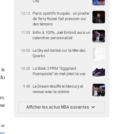
City
Paris sportifs truqués : un proche
12:12
de Terry Rozier fait pression sur
des témoins
Enfin à 100%, Joel Embiid aura un
11:33
calendrier personnalisé
Le Sky est tombé sur la tête des
10:55
Sparks
 le
La Book 2 PRM “Eggplant
10:20
Foamposite” en met plein la vue
ch)
Le Dream étouffe le Mercury et
9:48
renoue avec la victoire
es,
par
Afficher les actus NBA suivantes
 se
our