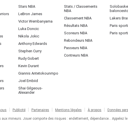
Stars NBA
Stats / Classements
Solobasket
NBA
baloncest
rriors
LeBron James
Classement NBA
Lakers Bras
Victor Wembanyama
Résultats NBA
Paris sport
Luka Doncic
Scoreurs NBA
Paris sport
es
Nikola Jokic
Rebondeurs NBA
s
Anthony Edwards
Passeurs NBA
Stephen Curry
Contreurs NBA
Rudy Gobert
ers
Kevin Durant
Giannis Antetokounmpo
urs
Joel Embiid
ers
Shai Gilgeous-
Alexander
nous
Publicité
Partenaires
Mentions légales
À propos
Données pers
ts aux mineurs. Jouer comporte des risques : endettement, dépendance... Appelez le