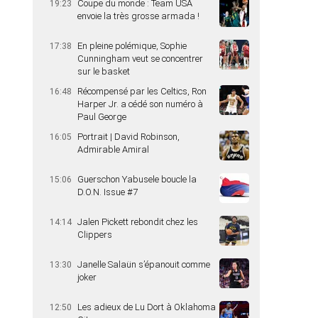
Coupe du monde : Team USA
19:23
envoie la très grosse armada !
En pleine polémique, Sophie
17:38
Cunningham veut se concentrer
sur le basket
Récompensé par les Celtics, Ron
16:48
Harper Jr. a cédé son numéro à
Paul George
Portrait | David Robinson,
16:05
Admirable Amiral
Guerschon Yabusele boucle la
15:06
D.O.N. Issue #7
Jalen Pickett rebondit chez les
14:14
Clippers
Janelle Salaün s’épanouit comme
13:30
joker
Les adieux de Lu Dort à Oklahoma
12:50