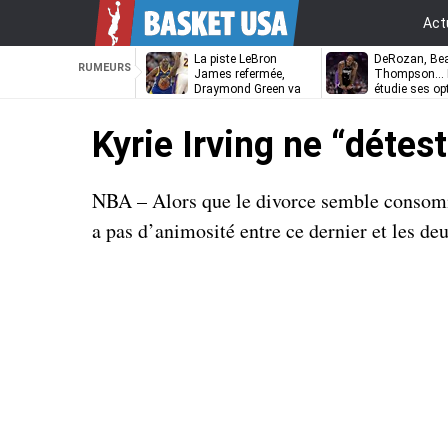
Act
La piste LeBron
DeRozan, Bea
RUMEURS
James refermée,
Thompson… L
Draymond Green va
étudie ses op
pouvoir rempiler à
Golden State
Kyrie Irving ne “déte
NBA – Alors que le divorce semble consomm
a pas d’animosité entre ce dernier et les d