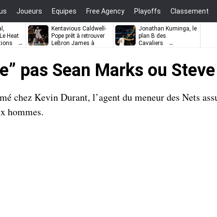
us
Joueurs
Equipes
Free Agency
Playoffs
Classement
l,
Kentavious Caldwell-
Jonathan Kuminga, le
e Heat
Pope prêt à retrouver
plan B des
tions
LeBron James à
Cavaliers
Philadelphie ?
ste” pas Sean Marks ou Stev
é chez Kevin Durant, l’agent du meneur des Nets assur
eux hommes.