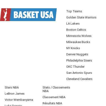
Top Teams
Golden State Warriors
LA Lakers
Boston Celtics
Minnesota Wolves
Milwaukee Bucks
NY Knicks
Denver Nuggets
Philadelphia Sixers
OKC Thunder
San Antonio Spurs
Cleveland Cavaliers
Stars NBA
Stats / Classements
NBA
LeBron James
Classement NBA
Victor Wembanyama
Résultats NBA
Luka Doncic