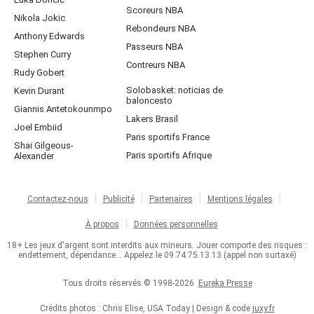
Scoreurs NBA
Nikola Jokic
Rebondeurs NBA
Anthony Edwards
Passeurs NBA
Stephen Curry
Contreurs NBA
Rudy Gobert
Solobasket: noticias de
Kevin Durant
baloncesto
Giannis Antetokounmpo
Lakers Brasil
Joel Embiid
Paris sportifs France
Shai Gilgeous-
Paris sportifs Afrique
Alexander
Contactez-nous
Publicité
Partenaires
Mentions légales
À propos
Données personnelles
18+ Les jeux d'argent sont interdits aux mineurs. Jouer comporte des risques :
endettement, dépendance... Appelez le 09.74.75.13.13 (appel non surtaxé)
Tous droits réservés © 1998-2026
Eureka Presse
Crédits photos : Chris Elise, USA Today | Design & code
juxy.fr