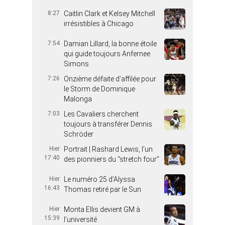
8:27
Caitlin Clark et Kelsey Mitchell
irrésistibles à Chicago
7:54
Damian Lillard, la bonne étoile
qui guide toujours Anfernee
Simons
7:26
Onzième défaite d’affilée pour
le Storm de Dominique
Malonga
7:03
Les Cavaliers cherchent
toujours à transférer Dennis
Schröder
Hier
Portrait | Rashard Lewis, l’un
17:40
des pionniers du “stretch four”
Hier
Le numéro 25 d’Alyssa
16:43
Thomas retiré par le Sun
Hier
Monta Ellis devient GM à
15:39
l’université