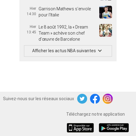
Hier
Garrison Mathews s’envole
14:30
pour l’Italie
Hier
Le 8 août 1992, la « Dream
13:45
Team » achève son chef
d’œuvre de Barcelone
Afficher les actus NBA suivantes
Suivez-nous sur les réseaux sociaux
Twitter
Facebook
Instagram
Téléchargez notre application
iOS
Android