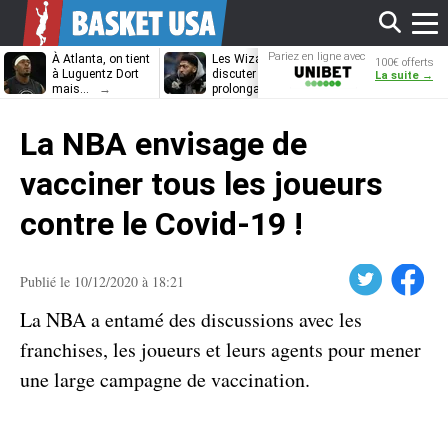
Affi
Pariez en ligne avec
À Atlanta, on tient
Les Wizards vont
Dennis Schrö
100€ offerts
Unibet
à Luguentz Dort
discuter
découvrira-t-il
La suite →
mais…
prolongation avec
12e équipe
Anthony Davis
différente ?
le
La NBA envisage de
men
vacciner tous les joueurs
contre le Covid-19 !
Twitter
Facebook
Publié le 10/12/2020 à 18:21
La NBA a entamé des discussions avec les
franchises, les joueurs et leurs agents pour mener
une large campagne de vaccination.