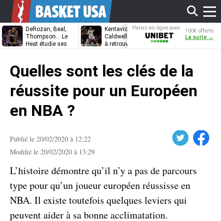
Affi
Pariez en ligne avec
DeRozan, Beal,
Kentavious
Jonathan
100€ offerts
Unibet
Thompson… Le
Caldwell-Pope prêt
Kuminga, le p
La suite →
Heat étudie ses
à retrouver LeBron
des Cavaliers
options
James à
le
Philadelphie ?
Quelles sont les clés de la
men
réussite pour un Européen
en NBA ?
Twitter
Facebook
Publié le 20/02/2020 à 12:22
Modifié le 20/02/2020 à 13:29
L’histoire démontre qu’il n’y a pas de parcours
type pour qu’un joueur européen réussisse en
NBA. Il existe toutefois quelques leviers qui
peuvent aider à sa bonne acclimatation.