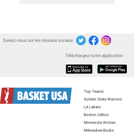
Suivez-nous sur les réseaux sociaux
Twitter
Facebook
Instagram
Téléchargez notre application
iOS
Android
Top Teams
Golden State Warriors
LA Lakers
Boston Celtics
Minnesota Wolves
Milwaukee Bucks