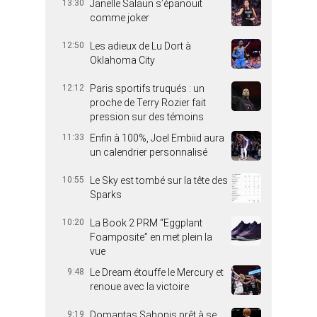
13:30
Janelle Salaün s’épanouit
comme joker
12:50
Les adieux de Lu Dort à
Oklahoma City
12:12
Paris sportifs truqués : un
proche de Terry Rozier fait
pression sur des témoins
11:33
Enfin à 100%, Joel Embiid aura
un calendrier personnalisé
10:55
Le Sky est tombé sur la tête des
Sparks
10:20
La Book 2 PRM “Eggplant
Foamposite” en met plein la
vue
9:48
Le Dream étouffe le Mercury et
renoue avec la victoire
9:19
Domantas Sabonis prêt à se