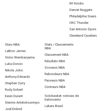
NY Knicks
Denver Nuggets
Philadelphia Sixers
OKC Thunder
San Antonio Spurs
Cleveland Cavaliers
Stars NBA
Stats / Classements
NBA
LeBron James
Classement NBA
Victor Wembanyama
Résultats NBA
Luka Doncic
Scoreurs NBA
Nikola Jokic
Rebondeurs NBA
Anthony Edwards
Passeurs NBA
Stephen Curry
Contreurs NBA
Rudy Gobert
Solobasket: noticias de
Kevin Durant
baloncesto
Giannis Antetokounmpo
Lakers Brasil
Joel Embiid