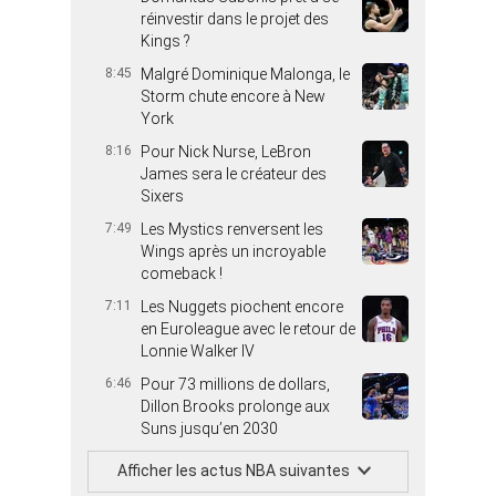
réinvestir dans le projet des
Kings ?
8:45
Malgré Dominique Malonga, le
Storm chute encore à New
York
8:16
Pour Nick Nurse, LeBron
James sera le créateur des
Sixers
7:49
Les Mystics renversent les
Wings après un incroyable
comeback !
7:11
Les Nuggets piochent encore
en Euroleague avec le retour de
Lonnie Walker IV
6:46
Pour 73 millions de dollars,
Dillon Brooks prolonge aux
Suns jusqu’en 2030
Afficher les actus NBA suivantes