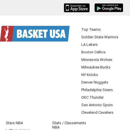
iOS
Android
Top Teams
Golden State Warriors
LA Lakers
Boston Celtics
Minnesota Wolves
Milwaukee Bucks
NY Knicks
Denver Nuggets
Philadelphia Sixers
OKC Thunder
San Antonio Spurs
Cleveland Cavaliers
Stars NBA
Stats / Classements
NBA