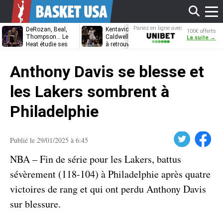
Affi
Pariez en ligne avec
DeRozan, Beal,
Kentavious
Jonathan
100€ offerts
Unibet
Thompson… Le
Caldwell-Pope prêt
Kuminga, le p
La suite →
Heat étudie ses
à retrouver LeBron
des Cavaliers
options
James à
le
Philadelphie ?
Anthony Davis se blesse et
men
les Lakers sombrent à
Philadelphie
Twitter
Facebook
Publié le 29/01/2025 à 6:45
NBA – Fin de série pour les Lakers, battus
sévèrement (118-104) à Philadelphie après quatre
victoires de rang et qui ont perdu Anthony Davis
sur blessure.