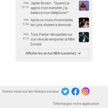
Hier
Jaylen Brown : “Quand j’ai
10:10
appris mon transfert, j’ai
balancé mon téléphone !”
Hier
Après un mois d’invincibilité,
9:44
les Lynx chutent à domicile
Hier
Tony Parker rétropédale sur
9:19
son rêve de remporter la NBA
Europe
Afficher les actus NBA suivantes
Suivez-nous sur les réseaux sociaux
Twitter
Facebook
Instagram
Téléchargez notre application