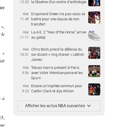
la Slovénie d’un contre d’anthologie
12:20
ier
Draymond Green n’a pas voulu se
Hier
battre pour une clause de non-
11:49
transfert
 »,
La A.E. 2 “Year of the Horse” arrive
Hier
 le
au galop
11:11
Chris Bosh prend la défense du
Hier
. «
soi-disant « ring chaser » LeBron
10:31
ait
James
Tobias Harris présent à Paris
Hier
avec Victor Wembanyama et les
9:56
Spurs
Encore un trophée commun pour
Hier
Caitlin Clark et A’ja Wilson
9:23
e à
Afficher les actus NBA suivantes
15,
our