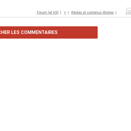
Forum (et HS)
|
+
|
Règles et contenus illicites
|
CHER LES COMMENTAIRES