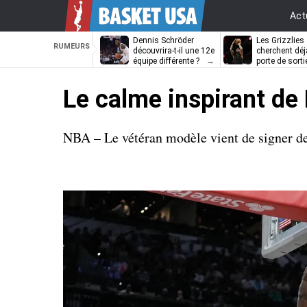
Act
Dennis Schröder
Les Grizzlies
RUMEURS
découvrira-t-il une 12e
cherchent déj
équipe différente ?
porte de sorti
D’Angelo Russ
Le calme inspirant de
NBA – Le vétéran modèle vient de signer deu