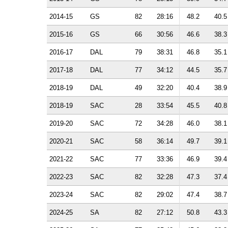
2014-15
GS
82
28:16
48.2
40.5
2015-16
GS
66
30:56
46.6
38.3
2016-17
DAL
79
38:31
46.8
35.1
2017-18
DAL
77
34:12
44.5
35.7
2018-19
DAL
49
32:20
40.4
38.9
2018-19
SAC
28
33:54
45.5
40.8
2019-20
SAC
72
34:28
46.0
38.1
2020-21
SAC
58
36:14
49.7
39.1
2021-22
SAC
77
33:36
46.9
39.4
2022-23
SAC
82
32:28
47.3
37.4
2023-24
SAC
82
29:02
47.4
38.7
2024-25
SA
82
27:12
50.8
43.3