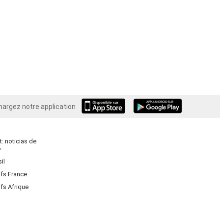
hargez notre application
Android
: noticias de
o
il
ifs France
ifs Afrique