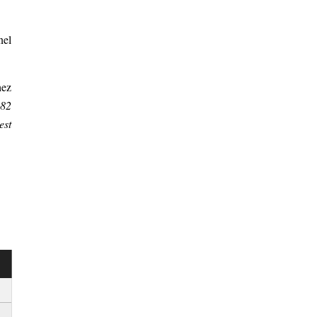
nel
hez
 82
est