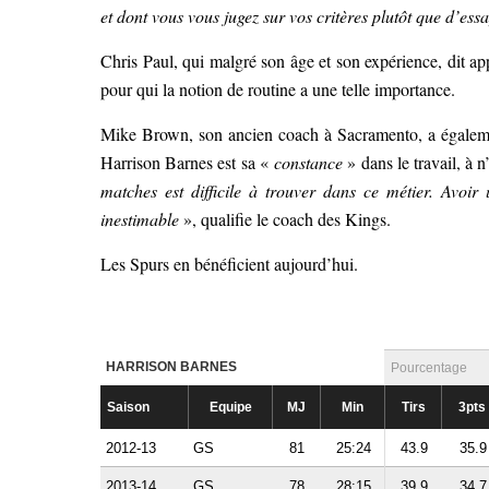
et dont vous vous jugez sur vos critères plutôt que d’es
Chris Paul, qui malgré son âge et son expérience, dit app
pour qui la notion de routine a une telle importance.
Mike Brown, son ancien coach à Sacramento, a égalemen
Harrison Barnes est sa «
constance
» dans le travail, à 
matches est difficile à trouver dans ce métier. Avoi
inestimable
», qualifie le coach des Kings.
Les Spurs en bénéficient aujourd’hui.
HARRISON BARNES
Pourcentage
Saison
Equipe
MJ
Min
Tirs
3pts
2012-13
GS
81
25:24
43.9
35.9
2013-14
GS
78
28:15
39.9
34.7