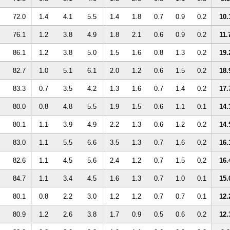
72.0
1.4
4.1
5.5
1.4
1.8
0.7
0.9
0.2
10.
76.1
1.2
3.8
4.9
1.8
2.1
0.6
0.9
0.2
11.
86.1
1.2
3.8
5.0
1.5
1.6
0.8
1.3
0.2
19.
82.7
1.0
5.1
6.1
2.0
1.2
0.6
1.5
0.2
18.
83.3
0.7
3.5
4.2
1.3
1.6
0.7
1.4
0.2
17.
80.0
0.8
4.8
5.5
1.9
1.5
0.6
1.1
0.1
14.
80.1
1.1
3.9
4.9
2.2
1.3
0.6
1.2
0.2
14.
83.0
1.1
5.5
6.6
3.5
1.3
0.7
1.6
0.2
16.
82.6
1.1
4.5
5.6
2.4
1.2
0.7
1.5
0.2
16.
84.7
1.1
3.4
4.5
1.6
1.3
0.7
1.0
0.1
15.
80.1
0.8
2.2
3.0
1.2
1.2
0.7
0.7
0.1
12.
80.9
1.2
2.6
3.8
1.7
0.9
0.5
0.6
0.2
12.