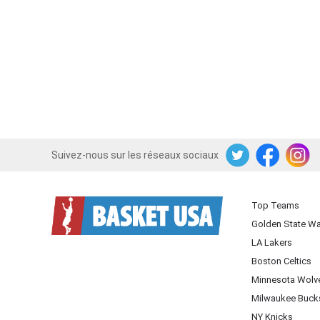
Suivez-nous sur les réseaux sociaux
Twitter
Facebook
Instagram
Top Teams
Golden State Wa
LA Lakers
Boston Celtics
Minnesota Wolv
Milwaukee Buck
NY Knicks