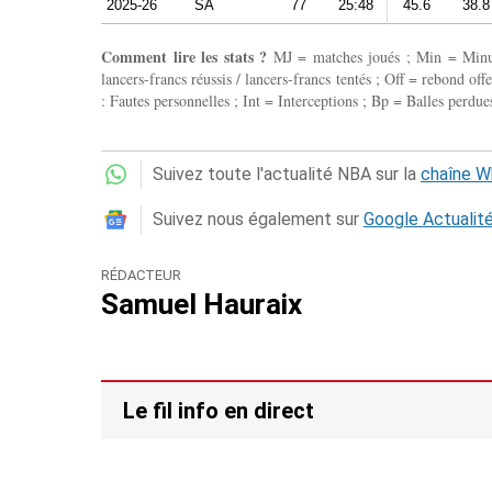
2025-26
SA
77
25:48
45.6
38.8
Comment lire les stats ?
MJ = matches joués ; Min = Minutes
lancers-francs réussis / lancers-francs tentés ; Off = rebond of
: Fautes personnelles ; Int = Interceptions ; Bp = Balles perdues
Suivez toute l'actualité NBA sur la
chaîne 
Suivez nous également sur
Google Actualit
RÉDACTEUR
Samuel Hauraix
Le fil info en direct