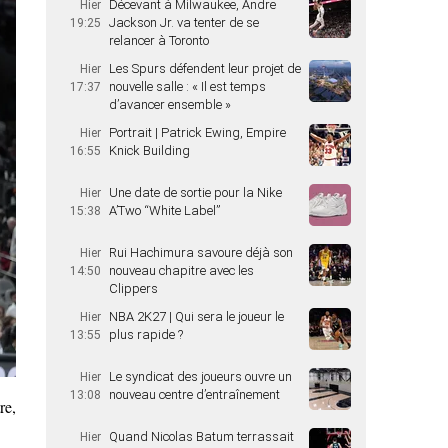
Décevant à Milwaukee, Andre
Hier
Jackson Jr. va tenter de se
19:25
relancer à Toronto
Les Spurs défendent leur projet de
Hier
nouvelle salle : « Il est temps
17:37
d’avancer ensemble »
Portrait | Patrick Ewing, Empire
Hier
Knick Building
16:55
Une date de sortie pour la Nike
Hier
A’Two “White Label”
15:38
Rui Hachimura savoure déjà son
Hier
nouveau chapitre avec les
14:50
Clippers
NBA 2K27 | Qui sera le joueur le
Hier
plus rapide ?
13:55
Le syndicat des joueurs ouvre un
Hier
nouveau centre d’entraînement
13:08
re,
Quand Nicolas Batum terrassait
Hier