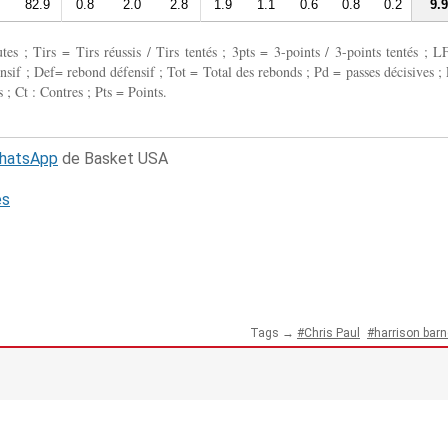
82.9
0.8
2.0
2.8
1.9
1.1
0.6
0.8
0.2
9.9
 ; Tirs = Tirs réussis / Tirs tentés ; 3pts = 3-points / 3-points tentés ; L
fensif ; Def= rebond défensif ; Tot = Total des rebonds ; Pd = passes décisives ; 
 ; Ct : Contres ; Pts = Points.
WhatsApp
de Basket USA
és
Tags →
Chris Paul
harrison bar