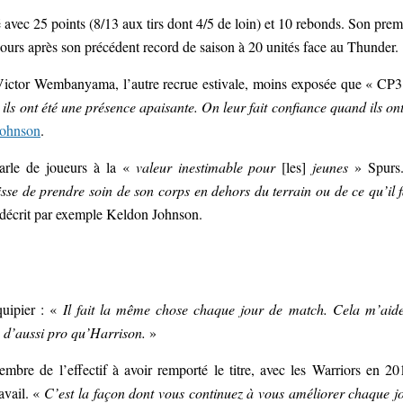
 avec 25 points (8/13 aux tirs dont 4/5 de loin) et 10 rebonds. Son prem
jours après son précédent record de saison à 20 unités face au Thunder.
 Victor Wembanyama, l’autre recrue estivale, moins exposée que « CP3
ù ils ont été une présence apaisante. On leur fait confiance quand ils ont
Johnson
.
parle de joueurs à la «
valeur inestimable pour
[les]
jeunes
» Spurs
isse de prendre soin de son corps en dehors du terrain ou de ce qu’il f
décrit par exemple Keldon Johnson.
quipier : «
Il fait la même chose chaque jour de match. Cela m’aid
n d’aussi pro qu’Harrison.
»
embre de l’effectif à avoir remporté le titre, avec les Warriors en 20
avail. «
C’est la façon dont vous continuez à vous améliorer chaque j