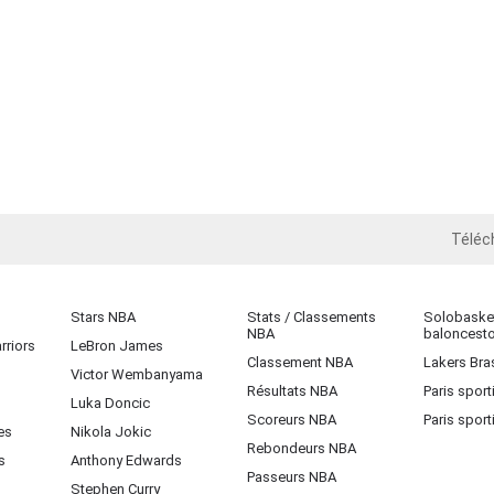
Téléc
iOS
Stars NBA
Stats / Classements
Solobasket
NBA
baloncest
rriors
LeBron James
Classement NBA
Lakers Bras
Victor Wembanyama
Résultats NBA
Paris sport
Luka Doncic
Scoreurs NBA
Paris sport
es
Nikola Jokic
Rebondeurs NBA
s
Anthony Edwards
Passeurs NBA
Stephen Curry