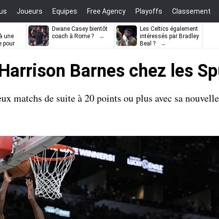
us
Joueurs
Equipes
Free Agency
Playoffs
Classement
Dwane Casey bientôt
Les Celtics également
à une
coach à Rome ?
intéressés par Bradley
e pour
Beal ?
ell
 Harrison Barnes chez les Sp
x matchs de suite à 20 points ou plus avec sa nouvelle