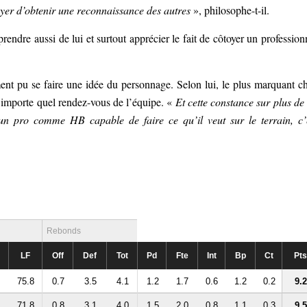
sayer d’obtenir une reconnaissance des autres
», philosophe-t-il.
rendre aussi de lui et surtout apprécier le fait de côtoyer un profession
t pu se faire une idée du personnage. Selon lui, le plus marquant c
n’importe quel rendez-vous de l’équipe. «
Et cette constance sur plus de
r un pro comme HB capable de faire ce qu’il veut sur le terrain, c’
Rebonds
LF
Off
Def
Tot
Pd
Fte
Int
Bp
Ct
Pts
75.8
0.7
3.5
4.1
1.2
1.7
0.6
1.2
0.2
9.2
71.8
0.8
3.1
4.0
1.5
2.0
0.8
1.1
0.3
9.5