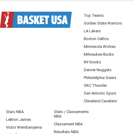
Top Teams
Golden State Warriors
LA Lakers
Boston Celtics
Minnesota Wolves
Milwaukee Bucks
NY Knicks
Denver Nuggets
Philadelphia Sixers
OKC Thunder
San Antonio Spurs
Cleveland Cavaliers
Stars NBA
Stats / Classements
NBA
LeBron James
Classement NBA
Victor Wembanyama
Résultats NBA