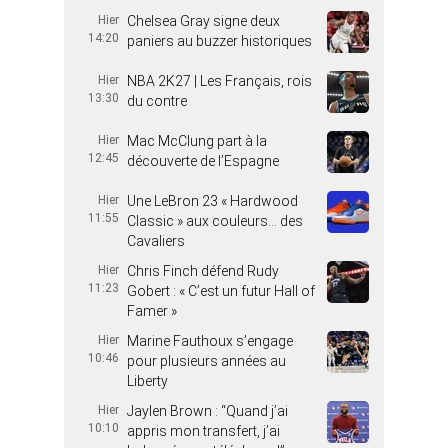
Hier
Chelsea Gray signe deux
14:20
paniers au buzzer historiques
Hier
NBA 2K27 | Les Français, rois
13:30
du contre
Hier
Mac McClung part à la
12:45
découverte de l’Espagne
Hier
Une LeBron 23 « Hardwood
11:55
Classic » aux couleurs… des
Cavaliers
Hier
Chris Finch défend Rudy
11:23
Gobert : « C’est un futur Hall of
Famer »
Hier
Marine Fauthoux s’engage
10:46
pour plusieurs années au
Liberty
Hier
Jaylen Brown : “Quand j’ai
10:10
appris mon transfert, j’ai