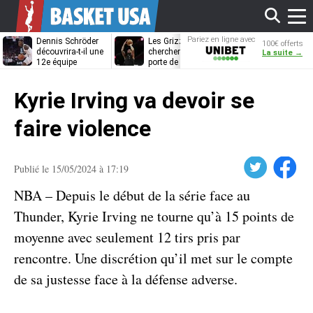
Affi
Pariez en ligne avec
Dennis Schröder
Les Grizzlies
Dwane Casey
100€ offerts
Unibet
découvrira-t-il une
cherchent déjà une
bientôt coach
La suite →
12e équipe
porte de sortie
Rome ?
différente ?
pour D’Angelo
le
Russell
Kyrie Irving va devoir se
men
faire violence
Twitter
Facebook
Publié le 15/05/2024 à 17:19
NBA – Depuis le début de la série face au
Thunder, Kyrie Irving ne tourne qu’à 15 points de
moyenne avec seulement 12 tirs pris par
rencontre. Une discrétion qu’il met sur le compte
de sa justesse face à la défense adverse.