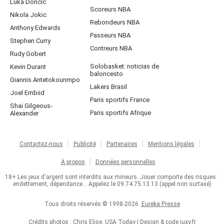
Luka Doncic
Scoreurs NBA
Nikola Jokic
Rebondeurs NBA
Anthony Edwards
Passeurs NBA
Stephen Curry
Contreurs NBA
Rudy Gobert
Solobasket: noticias de
Kevin Durant
baloncesto
Giannis Antetokounmpo
Lakers Brasil
Joel Embiid
Paris sportifs France
Shai Gilgeous-
Paris sportifs Afrique
Alexander
Contactez-nous
Publicité
Partenaires
Mentions légales
À propos
Données personnelles
18+ Les jeux d'argent sont interdits aux mineurs. Jouer comporte des risques :
endettement, dépendance... Appelez le 09.74.75.13.13 (appel non surtaxé)
Tous droits réservés © 1998-2026
Eureka Presse
Crédits photos : Chris Elise, USA Today | Design & code
juxy.fr