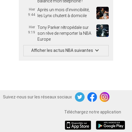
balancé mon téléphone !”
Hier
Après un mois d’invincibilité,
9:44
les Lynx chutent à domicile
Hier
Tony Parker rétropédale sur
9:19
son rêve de remporter la NBA
Europe
Afficher les actus NBA suivantes
Suivez-nous sur les réseaux sociaux
Twitter
Facebook
Instagram
Téléchargez notre application
iOS
Android