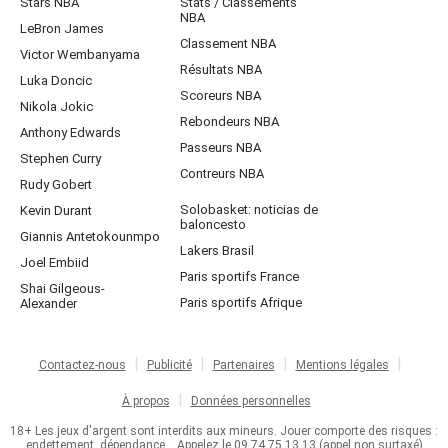
Stars NBA
Stats / Classements
NBA
LeBron James
Classement NBA
Victor Wembanyama
Résultats NBA
Luka Doncic
Scoreurs NBA
Nikola Jokic
Rebondeurs NBA
Anthony Edwards
Passeurs NBA
Stephen Curry
Contreurs NBA
Rudy Gobert
Solobasket: noticias de
Kevin Durant
baloncesto
Giannis Antetokounmpo
Lakers Brasil
Joel Embiid
Paris sportifs France
Shai Gilgeous-
Paris sportifs Afrique
Alexander
Contactez-nous
Publicité
Partenaires
Mentions légales
À propos
Données personnelles
18+ Les jeux d'argent sont interdits aux mineurs. Jouer comporte des risques :
endettement, dépendance... Appelez le 09.74.75.13.13 (appel non surtaxé)