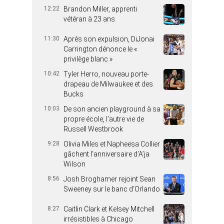
12:22
Brandon Miller, apprenti
vétéran à 23 ans
11:30
Après son expulsion, DiJonai
Carrington dénonce le «
privilège blanc »
10:42
Tyler Herro, nouveau porte-
drapeau de Milwaukee et des
Bucks
10:03
De son ancien playground à sa
propre école, l’autre vie de
Russell Westbrook
9:28
Olivia Miles et Napheesa Collier
gâchent l’anniversaire d’A’ja
Wilson
8:56
Josh Broghamer rejoint Sean
Sweeney sur le banc d’Orlando
8:27
Caitlin Clark et Kelsey Mitchell
irrésistibles à Chicago