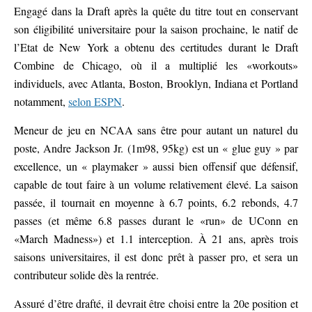
Engagé dans la Draft après la quête du titre tout en conservant
son éligibilité universitaire pour la saison prochaine, le natif de
l’Etat de New York a obtenu des certitudes durant le Draft
Combine de Chicago, où il a multiplié les «workouts»
individuels, avec Atlanta, Boston, Brooklyn, Indiana et Portland
notamment,
selon ESPN
.
Meneur de jeu en NCAA sans être pour autant un naturel du
poste, Andre Jackson Jr. (1m98, 95kg) est un « glue guy » par
excellence, un « playmaker » aussi bien offensif que défensif,
capable de tout faire à un volume relativement élevé. La saison
passée, il tournait en moyenne à 6.7 points, 6.2 rebonds, 4.7
passes (et même 6.8 passes durant le «run» de UConn en
«March Madness») et 1.1 interception. À 21 ans, après trois
saisons universitaires, il est donc prêt à passer pro, et sera un
contributeur solide dès la rentrée.
Assuré d’être drafté, il devrait être choisi entre la 20e position et