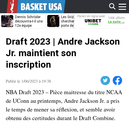
Affi
Pariez en ligne avec
Dennis Schröder
Les Grizzlies
Dwane Casey
100€ offerts
Unibet
découvrira-t-il une
cherchent déjà une
bientôt coach
La suite →
12e équipe
porte de sortie
Rome ?
différente ?
pour D’Angelo
le
Russell
Draft 2023 | Andre Jackson
men
Jr. maintient son
inscription
Twitter
Facebook
Publié le 1/06/2023 à 19:38
NBA Draft 2023 – Pièce maitresse du titre NCAA
de UConn au printemps, Andre Jackson Jr. a pris
le temps de mener sa réflexion, et semble avoir
obtenu des certitudes durant le Draft Combine.