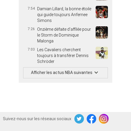
7:54
Damian Lillard, la bonne étoile
qui guide toujours Anfernee
Simons
7:26
Onzième défaite d’affilée pour
le Storm de Dominique
Malonga
7:03
Les Cavaliers cherchent
toujours à transférer Dennis
Schröder
Afficher les actus NBA suivantes
Suivez-nous sur les réseaux sociaux
Twitter
Facebook
Instagram