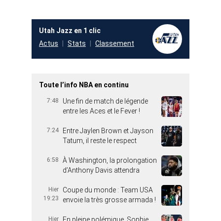
Utah Jazz en 1 clic
Actus
Stats
Classement
Toute l’info NBA en continu
7:48
Une fin de match de légende
entre les Aces et le Fever !
7:24
Entre Jaylen Brown et Jayson
Tatum, il reste le respect
6:58
À Washington, la prolongation
d’Anthony Davis attendra
Hier
Coupe du monde : Team USA
19:23
envoie la très grosse armada !
Hier
En pleine polémique, Sophie