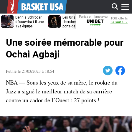
Affi
Pariez en ligne avec
Dennis Schröder
Les Grizzlies
Dwane Casey
100€ offerts
Unibet
découvrira-t-il une
cherchent déjà une
bientôt coach
La suite →
12e équipe
porte de sortie
Rome ?
différente ?
pour D’Angelo
le
Russell
Une soirée mémorable pour
men
Ochai Agbaji
Twitter
Facebook
Publié le 21/03/2023 à 18:54
NBA — Sous les yeux de sa mère, le rookie du
Jazz a signé le meilleur match de sa carrière
contre un cador de l’Ouest : 27 points !