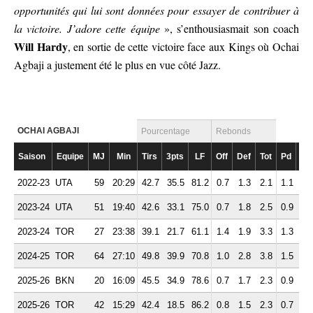
opportunités qui lui sont données pour essayer de contribuer à
la victoire. J’adore cette équipe
», s’enthousiasmait son coach
Will Hardy
, en sortie de cette victoire face aux Kings où Ochai
Agbaji a justement été le plus en vue côté Jazz.
OCHAI AGBAJI
Pourcentage
Rebonds
Saison
Equipe
MJ
Min
Tirs
3pts
LF
Off
Def
Tot
Pd
Fte
2022-23
UTA
59
20:29
42.7
35.5
81.2
0.7
1.3
2.1
1.1
1.
2023-24
UTA
51
19:40
42.6
33.1
75.0
0.7
1.8
2.5
0.9
1.
2023-24
TOR
27
23:38
39.1
21.7
61.1
1.4
1.9
3.3
1.3
1.
2024-25
TOR
64
27:10
49.8
39.9
70.8
1.0
2.8
3.8
1.5
2.
2025-26
BKN
20
16:09
45.5
34.9
78.6
0.7
1.7
2.3
0.9
0.
2025-26
TOR
42
15:29
42.4
18.5
86.2
0.8
1.5
2.3
0.7
1.