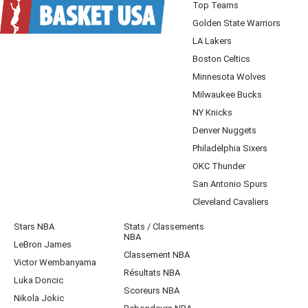
Top Teams
Golden State Warriors
LA Lakers
Boston Celtics
Minnesota Wolves
Milwaukee Bucks
NY Knicks
Denver Nuggets
Philadelphia Sixers
OKC Thunder
San Antonio Spurs
Cleveland Cavaliers
Stars NBA
Stats / Classements
NBA
LeBron James
Classement NBA
Victor Wembanyama
Résultats NBA
Luka Doncic
Scoreurs NBA
Nikola Jokic