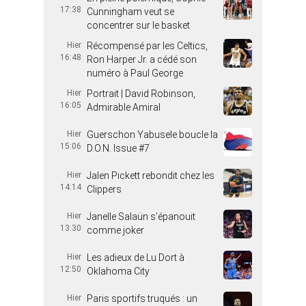
17:38
Cunningham veut se
concentrer sur le basket
Hier
Récompensé par les Celtics,
16:48
Ron Harper Jr. a cédé son
numéro à Paul George
Hier
Portrait | David Robinson,
16:05
Admirable Amiral
Hier
Guerschon Yabusele boucle la
15:06
D.O.N. Issue #7
Hier
Jalen Pickett rebondit chez les
14:14
Clippers
Hier
Janelle Salaün s’épanouit
13:30
comme joker
Hier
Les adieux de Lu Dort à
12:50
Oklahoma City
Hier
Paris sportifs truqués : un