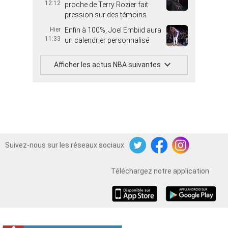
12:12
proche de Terry Rozier fait
pression sur des témoins
Hier
Enfin à 100%, Joel Embiid aura
11:33
un calendrier personnalisé
Afficher les actus NBA suivantes
Suivez-nous sur les réseaux sociaux
Twitter
Facebook
Instagram
Téléchargez notre application
iOS
Android