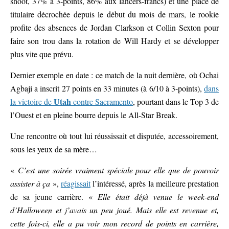
shoot, 37% à 3-points, 86% aux lancers-francs) et une place de
titulaire décrochée depuis le début du mois de mars, le rookie
profite des absences de Jordan Clarkson et Collin Sexton pour
faire son trou dans la rotation de Will Hardy et se développer
plus vite que prévu.
Dernier exemple en date : ce match de la nuit dernière, où Ochai
Agbaji a inscrit 27 points en 33 minutes (à 6/10 à 3-points),
dans
Utah
la victoire de
contre Sacramento
, pourtant dans le Top 3 de
l’Ouest et en pleine bourre depuis le All-Star Break.
Une rencontre où tout lui réussissait et disputée, accessoirement,
sous les yeux de sa mère…
«
C’est une soirée vraiment spéciale pour elle que de pouvoir
assister à ça
»,
réagissait
l’intéressé, après la meilleure prestation
de sa jeune carrière. «
Elle était déjà venue le week-end
d’Halloween et j’avais un peu joué. Mais elle est revenue et,
cette fois-ci, elle a pu voir mon record de points en carrière,