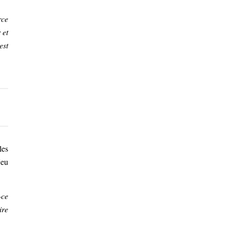
rce
 et
est
les
jeu
-ce
ire