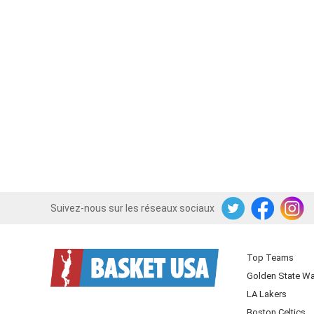
Suivez-nous sur les réseaux sociaux
Twitter
Facebook
Instagram
Top Teams
Golden State Wa
LA Lakers
Boston Celtics