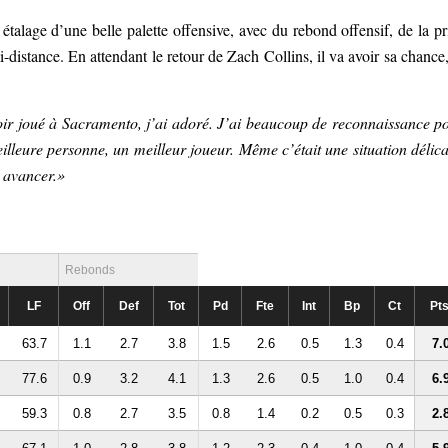
 étalage d’une belle palette offensive, avec du rebond offensif, de la pr
 mi-distance. En attendant le retour de Zach Collins, il va avoir sa chance,
oir joué à Sacramento, j’ai adoré. J’ai beaucoup de reconnaissance p
eilleure personne, un meilleur joueur. Même c’était une situation délica
à avancer.»
Rebonds
LF
Off
Def
Tot
Pd
Fte
Int
Bp
Ct
Pt
63.7
1.1
2.7
3.8
1.5
2.6
0.5
1.3
0.4
7.
77.6
0.9
3.2
4.1
1.3
2.6
0.5
1.0
0.4
6.
59.3
0.8
2.7
3.5
0.8
1.4
0.2
0.5
0.3
2.