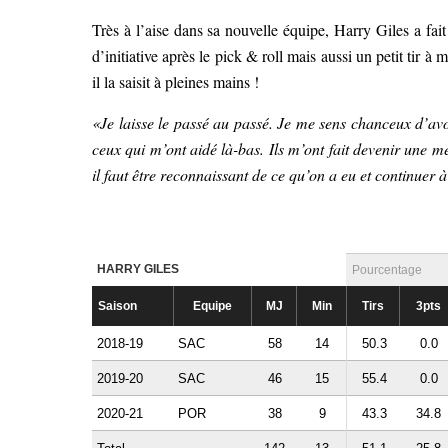
Très à l’aise dans sa nouvelle équipe, Harry Giles a fait
d’initiative après le pick & roll mais aussi un petit tir à
il la saisit à pleines mains !
«Je laisse le passé au passé. Je me sens chanceux d’av
ceux qui m’ont aidé là-bas. Ils m’ont fait devenir une m
il faut être reconnaissant de ce qu’on a eu et continuer 
HARRY GILES
Pourcentage
Saison
Equipe
MJ
Min
Tirs
3pts
2018-19
SAC
58
14
50.3
0.0
2019-20
SAC
46
15
55.4
0.0
2020-21
POR
38
9
43.3
34.8