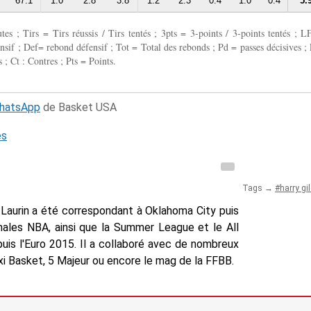
67.1
1.0
2.8
3.8
1.2
2.3
0.4
1.0
0.4
5.
 ; Tirs = Tirs réussis / Tirs tentés ; 3pts = 3-points / 3-points tentés ; L
fensif ; Def= rebond défensif ; Tot = Total des rebonds ; Pd = passes décisives ; 
 ; Ct : Contres ; Pts = Points.
WhatsApp
de Basket USA
és
Tags →
harry gi
Laurin a été correspondant à Oklahoma City puis
inales NBA, ainsi que la Summer League et le All
uis l'Euro 2015. Il a collaboré avec de nombreux
i Basket, 5 Majeur ou encore le mag de la FFBB.