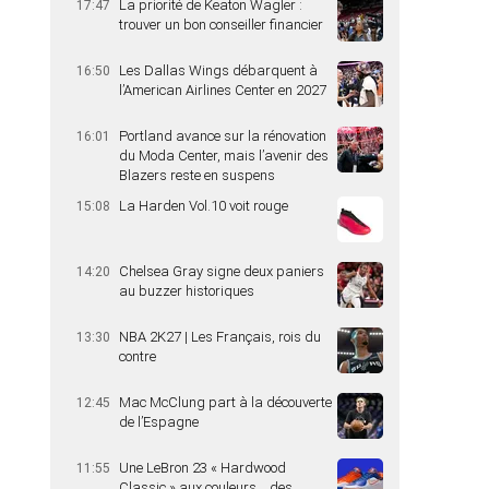
La priorité de Keaton Wagler :
17:47
trouver un bon conseiller financier
Les Dallas Wings débarquent à
16:50
l’American Airlines Center en 2027
Portland avance sur la rénovation
16:01
du Moda Center, mais l’avenir des
Blazers reste en suspens
La Harden Vol.10 voit rouge
15:08
Chelsea Gray signe deux paniers
14:20
au buzzer historiques
NBA 2K27 | Les Français, rois du
13:30
contre
Mac McClung part à la découverte
12:45
de l’Espagne
Une LeBron 23 « Hardwood
11:55
Classic » aux couleurs… des