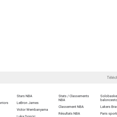
Téléc
iOS
Stars NBA
Stats / Classements
Solobasket
NBA
baloncest
rriors
LeBron James
Classement NBA
Lakers Bras
Victor Wembanyama
Résultats NBA
Paris sport
Luka Doncic