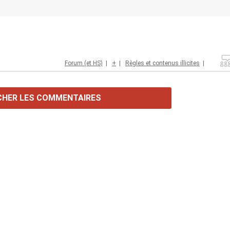
Forum (et HS)
|
+
|
Règles et contenus illicites
|
CHER LES COMMENTAIRES