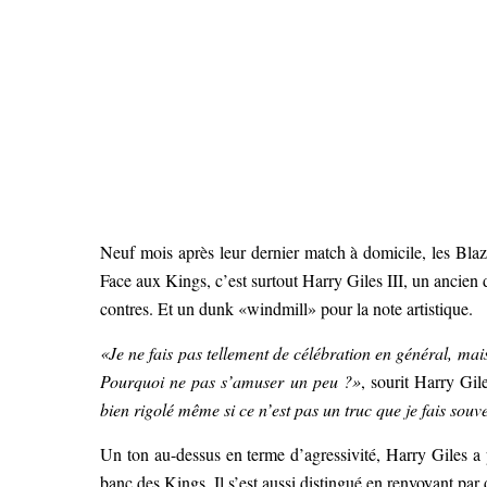
Neuf mois après leur dernier match à domicile, les Blaz
Face aux Kings, c’est surtout Harry Giles III, un ancien 
contres. Et un dunk «windmill» pour la note artistique.
«Je ne fais pas tellement de célébration en général, mais
Pourquoi ne pas s’amuser un peu ?»
, sourit Harry Gi
bien rigolé même si ce n’est pas un truc que je fais souve
Un ton au-dessus en terme d’agressivité, Harry Giles a p
banc des Kings. Il s’est aussi distingué en renvoyant pa