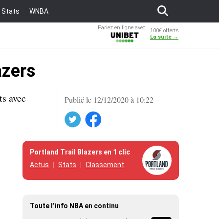
Stats
WNBA
Pariez en ligne avec
100€ offerts
Unibet
La suite →
azers
ts avec
Publié le 12/12/2020 à 10:22
Twitter
Facebook
Portland Trail Blazers en 1 clic
Actus
Stats
Classement
Toute l’info NBA en continu