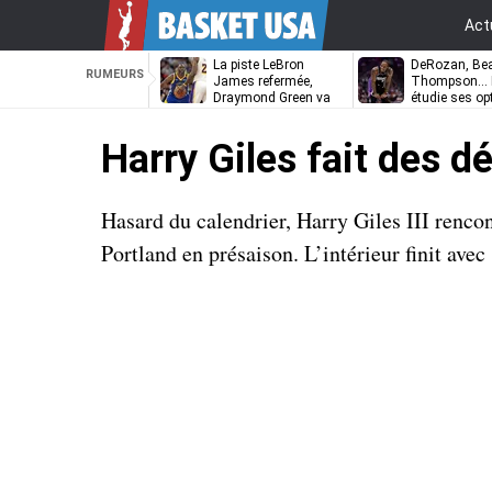
Act
La piste LeBron
DeRozan, Bea
RUMEURS
James refermée,
Thompson… L
Draymond Green va
étudie ses op
pouvoir rempiler à
Golden State
Harry Giles fait des 
Hasard du calendrier, Harry Giles III renco
Portland en présaison. L’intérieur finit avec