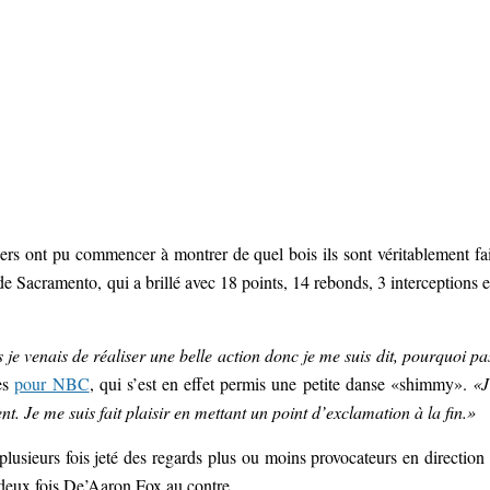
ers ont pu commencer à montrer de quel bois ils sont véritablement fai
de Sacramento, qui a brillé avec 18 points, 14 rebonds, 3 interceptions e
 je venais de réaliser une belle action donc je me suis dit, pourquoi pa
les
pour NBC
, qui s’est en effet permis une petite danse «shimmy».
«J
nt. Je me suis fait plaisir en mettant un point d’exclamation à la fin.»
lusieurs fois jeté des regards plus ou moins provocateurs en direction
r deux fois De’Aaron Fox au contre.