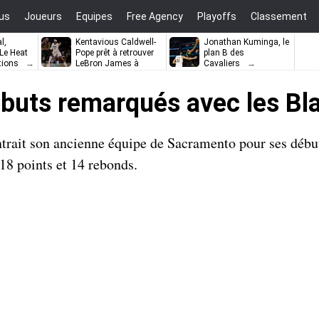
us
Joueurs
Equipes
Free Agency
Playoffs
Classement
l,
Kentavious Caldwell-
Jonathan Kuminga, le
e Heat
Pope prêt à retrouver
plan B des
tions
LeBron James à
Cavaliers
Philadelphie ?
débuts remarqués avec les Bl
ntrait son ancienne équipe de Sacramento pour ses débu
 18 points et 14 rebonds.