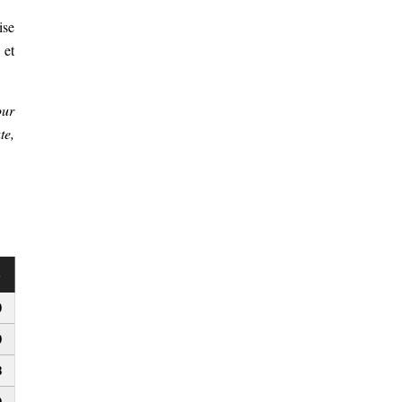
ise
 et
our
te,
s
0
9
8