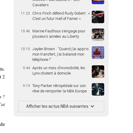
Cavaliers
Chris Finch défend Rudy Gobert : «
11:23
C’est un futur Hall of Famer »
Marine Fauthoux s’engage pour
10:46
plusieurs années au Liberty
Jaylen Brown : “Quand j’ai appris
10:10
mon transfert, j’ai balancé mon
téléphone !”
ts.
Après un mois d’invincibilité, les
9:44
Lynx chutent à domicile
t 2
Tony Parker rétropédale sur son
9:19
rêve de remporter la NBA Europe
s ?
’ai
Afficher les actus NBA suivantes
 du