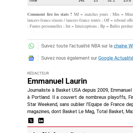
Total
142
13
51.1
25.8
Comment lire les stats ?
MJ = matches joués ; Min = Minutes
lancers-francs réussis / lancers-francs tentés ; Off = rebond of
: Fautes personnelles ; Int = Interceptions ; Bp = Balles perdues
Suivez toute l'actualité NBA sur la
chaîne 
Suivez nous également sur
Google Actualit
RÉDACTEUR
Emmanuel Laurin
Journaliste à Basket USA depuis 2009, Emmanuel 
à Portland. Il a couvert de nombreux playoffs, F
Star Weekend, sans oublier l'Equipe de France dep
magazines, dont Basket Le Mag, Total Basket, Max