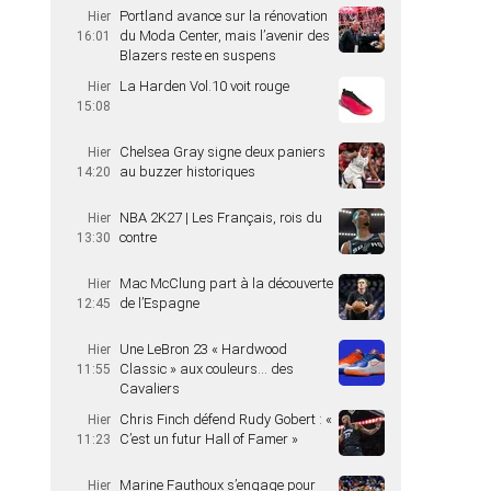
Portland avance sur la rénovation
Hier
du Moda Center, mais l’avenir des
16:01
Blazers reste en suspens
La Harden Vol.10 voit rouge
Hier
15:08
Chelsea Gray signe deux paniers
Hier
au buzzer historiques
14:20
NBA 2K27 | Les Français, rois du
Hier
contre
13:30
Mac McClung part à la découverte
Hier
de l’Espagne
12:45
Une LeBron 23 « Hardwood
Hier
Classic » aux couleurs… des
11:55
Cavaliers
Chris Finch défend Rudy Gobert : «
Hier
C’est un futur Hall of Famer »
11:23
Marine Fauthoux s’engage pour
Hier