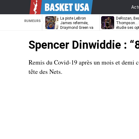
Act
La piste LeBron
DeRozan, Bea
RUMEURS
James refermée,
Thompson… L
Draymond Green va
étudie ses op
pouvoir rempiler à
Golden State
Spencer Dinwiddie : “
Remis du Covid-19 après un mois et demi co
tête des Nets.