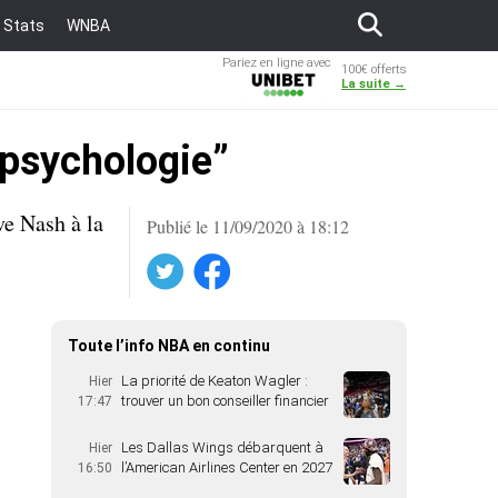
Stats
WNBA
Pariez en ligne avec
100€ offerts
Unibet
La suite →
 psychologie”
ve Nash à la
Publié le 11/09/2020 à 18:12
Twitter
Facebook
Toute l’info NBA en continu
La priorité de Keaton Wagler :
Hier
trouver un bon conseiller financier
17:47
Les Dallas Wings débarquent à
Hier
l’American Airlines Center en 2027
16:50