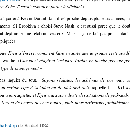
r à Kobe. Il savait comment parler à Michael
.»
it parler à Kevin Durant dont il est proche depuis plusieurs années, m
ements. Si Brooklyn a choisi Steve Nash, c’est aussi parce que le dou
ait déjà noué une relation avec eux. Mais… ça ne fait pas pour autant
mpliquées.
que Kyrie s’énerve, comment faire en sorte que le groupe reste soudé
nwiddie. «
Comment réagir si DeAndre Jordan ne touche pas une pa
ce type de management
.»
pas inquiet du tout. «
Soyons réalistes, les schémas de nos jours s
un certain type d’isolation ou de pick-and-roll
» rappelle-t-il. «
KD au
 ou à mi-raquette, et Kyrie aura sans doute des situations de pick-and-r
istes et de choses de cette nature, mais nous arriverons probablemen
WhatsApp
de Basket USA