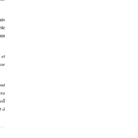
ais
ble
 un
 et
sse
ont
ra
oll
t à