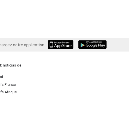
hargez notre application
Android
: noticias de
o
il
ifs France
ifs Afrique