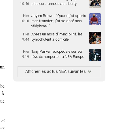
plusieurs années au Liberty
10:46
Jaylen Brown : “Quand j’ai appris
Hier
mon transfert, j’ai balancé mon
10:10
téléphone !”
Après un mois d’invincibilité, les
Hier
Lynx chutent à domicile
9:44
Tony Parker rétropédale sur son
Hier
rêve de remporter la NBA Europe
9:19
 un
Afficher les actus NBA suivantes
obe
. À
que
 et
que