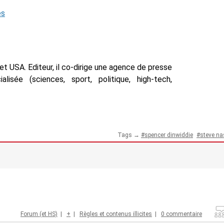
és
t USA. Editeur, il co-dirige une agence de presse
isée (sciences, sport, politique, high-tech,
Tags →
spencer dinwiddie
steve na
Forum (et HS)
|
+
|
Règles et contenus illicites
|
0 commentaire