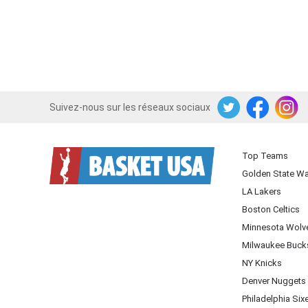
Suivez-nous sur les réseaux sociaux
Twitter
Facebook
Instagram
Top Teams
Golden State Wa
LA Lakers
Boston Celtics
Minnesota Wolv
Milwaukee Buck
NY Knicks
Denver Nuggets
Philadelphia Six