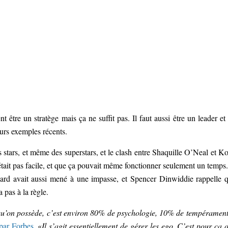
 être un stratège mais ça ne suffit pas. Il faut aussi être un leader et
urs exemples récents.
es stars, et même des superstars, et le clash entre Shaquille O’Neal et K
tait pas facile, et que ça pouvait même fonctionner seulement un temps
ard avait aussi mené à une impasse, et Spencer Dinwiddie rappelle 
a pas à la règle.
t qu’on possède, c’est environ 80% de psychologie, 10% de tempérament
 par Forbes
. «
Il s’agit essentiellement de gérer les ego. C’est pour ça 