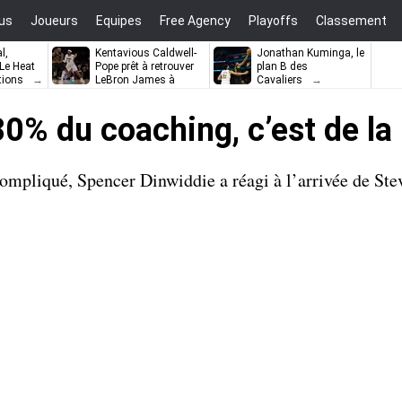
us
Joueurs
Equipes
Free Agency
Playoffs
Classement
l,
Kentavious Caldwell-
Jonathan Kuminga, le
e Heat
Pope prêt à retrouver
plan B des
tions
LeBron James à
Cavaliers
Philadelphie ?
80% du coaching, c’est de la
mpliqué, Spencer Dinwiddie a réagi à l’arrivée de Ste