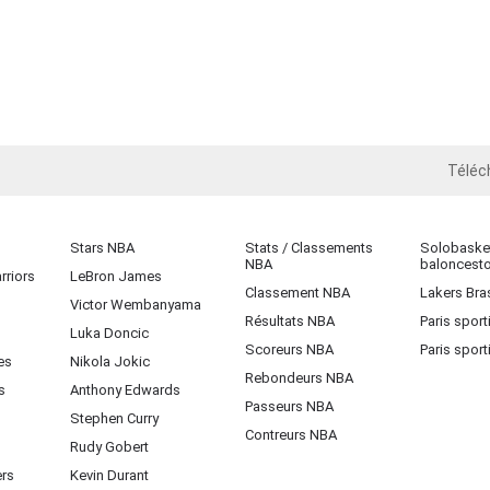
Téléc
iOS
Stars NBA
Stats / Classements
Solobasket
NBA
baloncest
rriors
LeBron James
Classement NBA
Lakers Bras
Victor Wembanyama
Résultats NBA
Paris sport
Luka Doncic
Scoreurs NBA
Paris sport
es
Nikola Jokic
Rebondeurs NBA
s
Anthony Edwards
Passeurs NBA
Stephen Curry
Contreurs NBA
Rudy Gobert
ers
Kevin Durant