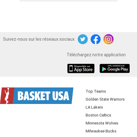
Suivez-nous sur les réseaux sociaux
Twitter
Facebook
Instagram
Téléchargez notre application
iOS
Android
Top Teams
Golden State Warriors
LA Lakers
Boston Celtics
Minnesota Wolves
Milwaukee Bucks