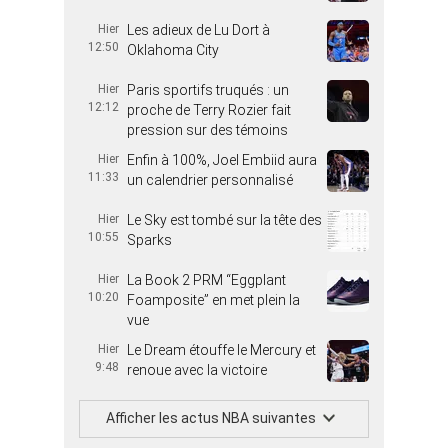
Hier
Les adieux de Lu Dort à
12:50
Oklahoma City
Hier
Paris sportifs truqués : un
12:12
proche de Terry Rozier fait
pression sur des témoins
Hier
Enfin à 100%, Joel Embiid aura
11:33
un calendrier personnalisé
Hier
Le Sky est tombé sur la tête des
10:55
Sparks
Hier
La Book 2 PRM “Eggplant
10:20
Foamposite” en met plein la
vue
Hier
Le Dream étouffe le Mercury et
9:48
renoue avec la victoire
Afficher les actus NBA suivantes