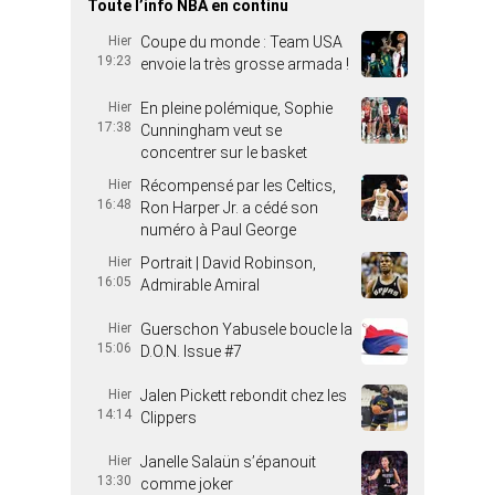
Toute l’info NBA en continu
Hier
Coupe du monde : Team USA
19:23
envoie la très grosse armada !
Hier
En pleine polémique, Sophie
17:38
Cunningham veut se
concentrer sur le basket
Hier
Récompensé par les Celtics,
16:48
Ron Harper Jr. a cédé son
numéro à Paul George
Hier
Portrait | David Robinson,
16:05
Admirable Amiral
Hier
Guerschon Yabusele boucle la
15:06
D.O.N. Issue #7
Hier
Jalen Pickett rebondit chez les
14:14
Clippers
Hier
Janelle Salaün s’épanouit
13:30
comme joker