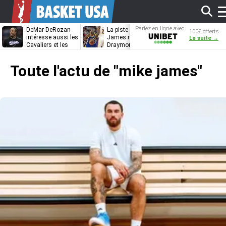
Af
Pariez en ligne avec
DeMar DeRozan
La piste LeBron
DeRozan, Bea
100€ offerts
Unibet
intéresse aussi les
James refermée,
Thompson… 
La suite →
Cavaliers et les
Draymond Green
Heat étudie s
Nuggets
va pouvoir rempiler
options
l
à Golden State
Toute l'actu de
"mike james"
m