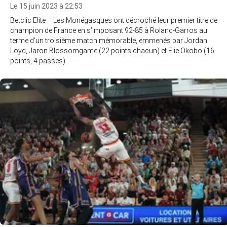
Le 15 juin 2023 à 22:53
Betclic Elite – Les Monégasques ont décroché leur premier titre de
champion de France en s’imposant 92-85 à Roland-Garros au
terme d’un troisième match mémorable, emmenés par Jordan
Loyd, Jaron Blossomgame (22 points chacun) et Elie Okobo (16
points, 4 passes).