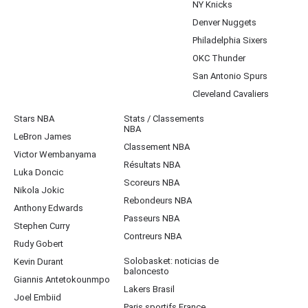
NY Knicks
Denver Nuggets
Philadelphia Sixers
OKC Thunder
San Antonio Spurs
Cleveland Cavaliers
Stars NBA
Stats / Classements
NBA
LeBron James
Classement NBA
Victor Wembanyama
Résultats NBA
Luka Doncic
Scoreurs NBA
Nikola Jokic
Rebondeurs NBA
Anthony Edwards
Passeurs NBA
Stephen Curry
Contreurs NBA
Rudy Gobert
Solobasket: noticias de
Kevin Durant
baloncesto
Giannis Antetokounmpo
Lakers Brasil
Joel Embiid
Paris sportifs France