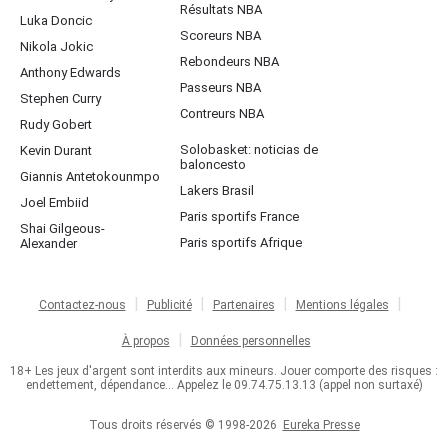
Résultats NBA
Luka Doncic
Scoreurs NBA
Nikola Jokic
Rebondeurs NBA
Anthony Edwards
Passeurs NBA
Stephen Curry
Contreurs NBA
Rudy Gobert
Solobasket: noticias de
Kevin Durant
baloncesto
Giannis Antetokounmpo
Lakers Brasil
Joel Embiid
Paris sportifs France
Shai Gilgeous-
Paris sportifs Afrique
Alexander
Contactez-nous
Publicité
Partenaires
Mentions légales
À propos
Données personnelles
18+ Les jeux d'argent sont interdits aux mineurs. Jouer comporte des risques :
endettement, dépendance... Appelez le 09.74.75.13.13 (appel non surtaxé)
Tous droits réservés © 1998-2026
Eureka Presse