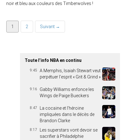
noir et bleu aux couleurs des Timberwolves !
1
2
Suivant →
Toute l’info NBA en continu
9:45
A Memphis, Isaiah Stewart veut
perpétuer l’esprit « Grit & Grind »
9:16
Gabby Williams enfonce les
Wings de Paige Bueckers
8:47
La cocaïne et l’héroïne
impliquées dans le décès de
Brandon Clarke
8:17
Les superstars vont devoir se
sacrifier à Philadelphie