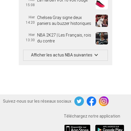
15:08
Hier
Chelsea Gray signe deux
14:20
paniers au buzzer historiques
Hier
NBA 2K27 | Les Français, rois
13:30
du contre
Afficher les actus NBA suivantes
Suivez-nous sur les réseaux sociaux
Twitter
Facebook
Instagram
Téléchargez notre application
iOS
Android