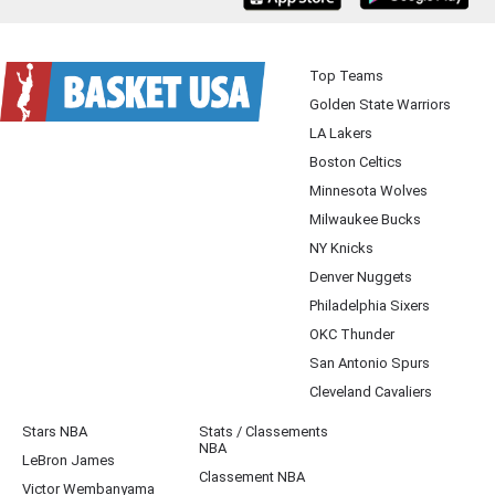
Top Teams
Golden State Warriors
LA Lakers
Boston Celtics
Minnesota Wolves
Milwaukee Bucks
NY Knicks
Denver Nuggets
Philadelphia Sixers
OKC Thunder
San Antonio Spurs
Cleveland Cavaliers
Stars NBA
Stats / Classements
NBA
LeBron James
Classement NBA
Victor Wembanyama