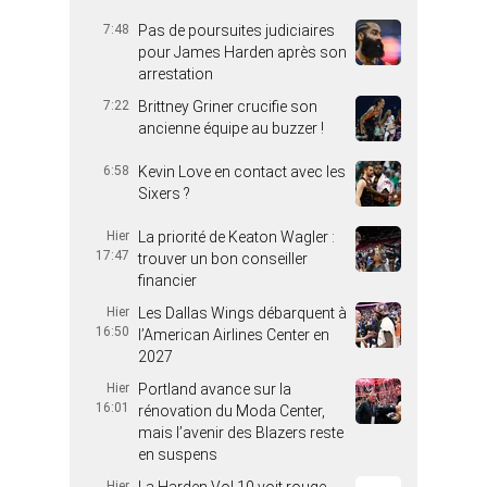
7:48
Pas de poursuites judiciaires
pour James Harden après son
arrestation
7:22
Brittney Griner crucifie son
ancienne équipe au buzzer !
6:58
Kevin Love en contact avec les
Sixers ?
Hier
La priorité de Keaton Wagler :
17:47
trouver un bon conseiller
financier
Hier
Les Dallas Wings débarquent à
16:50
l’American Airlines Center en
2027
Hier
Portland avance sur la
16:01
rénovation du Moda Center,
mais l’avenir des Blazers reste
en suspens
Hier
La Harden Vol.10 voit rouge