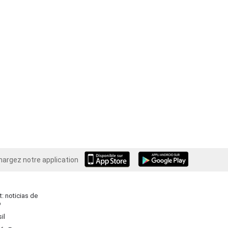
hargez notre application
Android
: noticias de
o
il