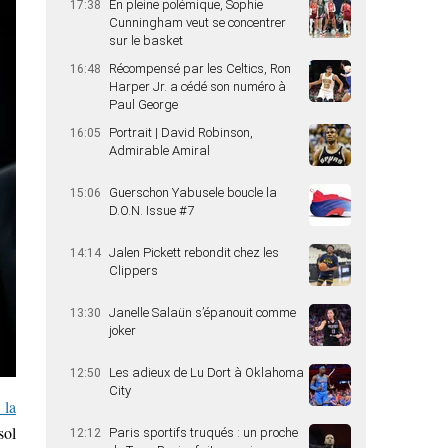
En pleine polémique, Sophie
17:38
Cunningham veut se concentrer
sur le basket
Récompensé par les Celtics, Ron
16:48
Harper Jr. a cédé son numéro à
Paul George
Portrait | David Robinson,
16:05
Admirable Amiral
Guerschon Yabusele boucle la
15:06
D.O.N. Issue #7
Jalen Pickett rebondit chez les
14:14
Clippers
Janelle Salaün s’épanouit comme
13:30
joker
Les adieux de Lu Dort à Oklahoma
12:50
City
 la
sol
Paris sportifs truqués : un proche
12:12