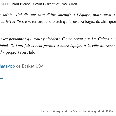
de 2008, Paul Pierce, Kevin Garnett et Ray Allen…
soirée. J’ai dit aux gars d’être attentifs à l’équipe, mais aussi à
en, KG et Pierce
», remarque le coach qui trouve sa bague de champio
t les personnes qui vous précèdent. Ce ne serait pas les Celtics si 
té. Ils l’ont fait et cela permet à notre équipe, à la ville de rester
d
» propre à son club.
WhatsApp
de Basket USA
és
Tags →
bague
Joe Mazzulla
parquet
TD Gard