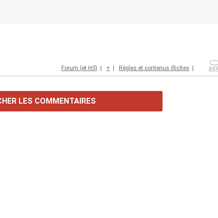
Forum (et HS)
|
+
|
Règles et contenus illicites
|
CHER LES COMMENTAIRES