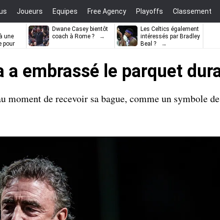
us
Joueurs
Equipes
Free Agency
Playoffs
Classement
Dwane Casey bientôt
Les Celtics également
à une
coach à Rome ?
intéressés par Bradley
e pour
Beal ?
ell
 a embrassé le parquet dur
 au moment de recevoir sa bague, comme un symbole des