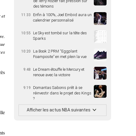
de Terry Rozier fait pression sur
des témoins
 et
Enfin à 100%, Joel Embiid aura un
11:33
calendrier personnalisé
Le Sky est tombé sur la tête des
10:55
re.
Sparks
que
ces
La Book 2 PRM “Eggplant
10:20
Foamposite” en met plein la vue
Le Dream étouffe le Mercury et
9:48
rès
renoue avec la victoire
Domantas Sabonis prêt à se
9:19
réinvestir dans le projet des Kings
?
Afficher les actus NBA suivantes
lle
nts