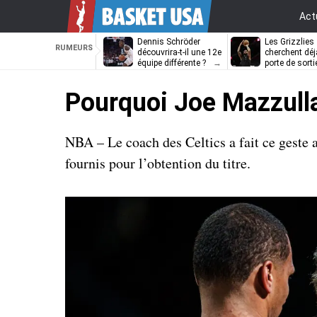
Act
Dennis Schröder
Les Grizzlies
RUMEURS
découvrira-t-il une 12e
cherchent déj
équipe différente ?
porte de sorti
D’Angelo Russ
Pourquoi Joe Mazzulla
NBA – Le coach des Celtics a fait ce geste
fournis pour l’obtention du titre.