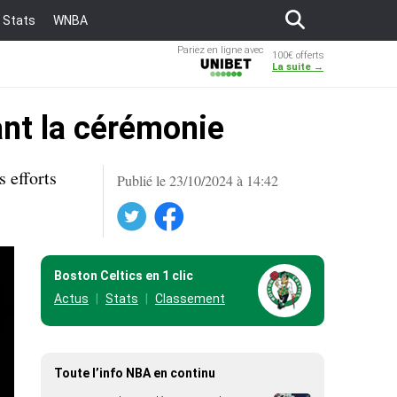
Stats
WNBA
Pariez en ligne avec
100€ offerts
Unibet
La suite →
ant la cérémonie
 efforts
Publié le 23/10/2024 à 14:42
Twitter
Facebook
Boston Celtics en 1 clic
Actus
Stats
Classement
Toute l’info NBA en continu