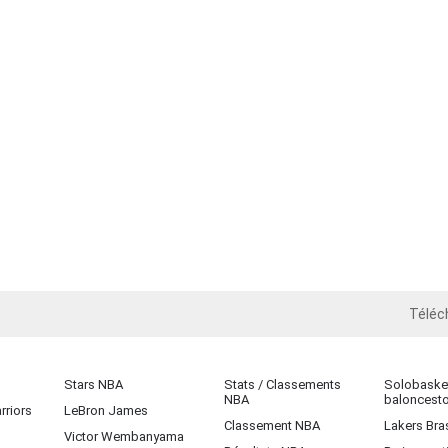
Téléc
iOS
Stars NBA
Stats / Classements
Solobasket
NBA
baloncest
rriors
LeBron James
Classement NBA
Lakers Bras
Victor Wembanyama