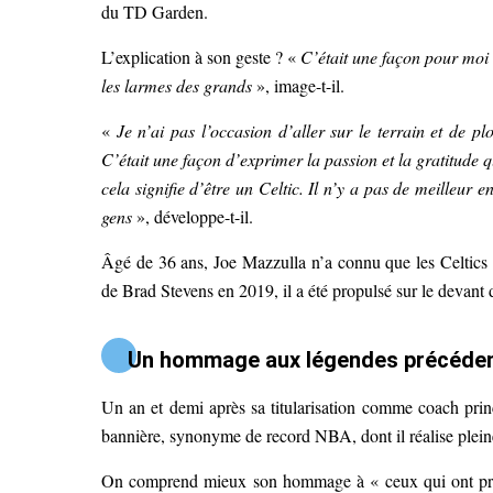
du TD Garden.
L’explication à son geste ? «
C’était une façon pour moi 
les larmes des grands
», image-t-il.
«
Je n’ai pas l’occasion d’aller sur le terrain et de p
C’était une façon d’exprimer la passion et la gratitude 
cela signifie d’être un Celtic. Il n’y a pas de meilleur en
gens
», développe-t-il.
Âgé de 36 ans, Joe Mazzulla n’a connu que les Celtics
de Brad Stevens en 2019, il a été propulsé sur le devant
Un hommage aux légendes précéde
Un an et demi après sa titularisation comme coach princ
bannière, synonyme de record NBA, dont il réalise plein
On comprend mieux son hommage à « ceux qui ont préc