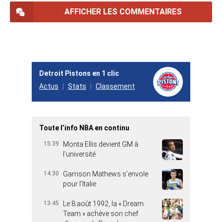
AFFICHER LES COMMENTAIRES
Detroit Pistons en 1 clic
Actus
Stats
Classement
Toute l’info NBA en continu
15:39
Monta Ellis devient GM à
l’université
14:30
Garrison Mathews s’envole
pour l’Italie
13:45
Le 8 août 1992, la « Dream
Team » achève son chef