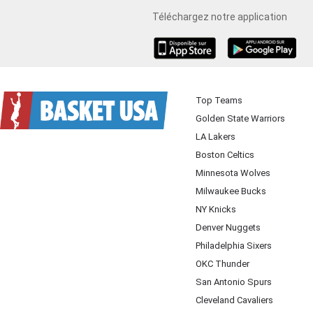
Téléchargez notre application
iOS
Android
Top Teams
Golden State Warriors
LA Lakers
Boston Celtics
Minnesota Wolves
Milwaukee Bucks
NY Knicks
Denver Nuggets
Philadelphia Sixers
OKC Thunder
San Antonio Spurs
Cleveland Cavaliers