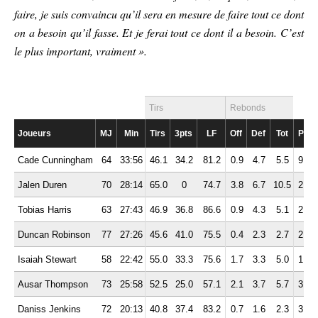
faire, je suis convaincu qu’il sera en mesure de faire tout ce dont
on a besoin qu’il fasse. Et je ferai tout ce dont il a besoin. C’est
le plus important, vraiment ».
Tirs
Rebonds
Joueurs
MJ
Min
Tirs
3pts
LF
Off
Def
Tot
Pd
Cade Cunningham
64
33:56
46.1
34.2
81.2
0.9
4.7
5.5
9.9
Jalen Duren
70
28:14
65.0
0
74.7
3.8
6.7
10.5
2.0
Tobias Harris
63
27:43
46.9
36.8
86.6
0.9
4.3
5.1
2.5
Duncan Robinson
77
27:26
45.6
41.0
75.5
0.4
2.3
2.7
2.1
Isaiah Stewart
58
22:42
55.0
33.3
75.6
1.7
3.3
5.0
1.1
Ausar Thompson
73
25:58
52.5
25.0
57.1
2.1
3.7
5.7
3.1
Daniss Jenkins
72
20:13
40.8
37.4
83.2
0.7
1.6
2.3
3.9