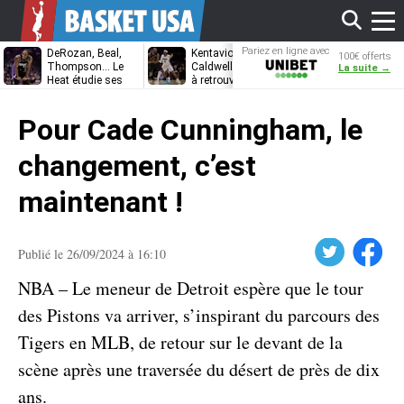
Affi
Pariez en ligne avec
DeRozan, Beal,
Kentavious
Jonathan
100€ offerts
Unibet
Thompson… Le
Caldwell-Pope prêt
Kuminga, le p
La suite →
Heat étudie ses
à retrouver LeBron
des Cavaliers
options
James à
le
Philadelphie ?
Pour Cade Cunningham, le
men
changement, c’est
maintenant !
Twitter
Facebook
Publié le 26/09/2024 à 16:10
NBA – Le meneur de Detroit espère que le tour
des Pistons va arriver, s’inspirant du parcours des
Tigers en MLB, de retour sur le devant de la
scène après une traversée du désert de près de dix
ans.