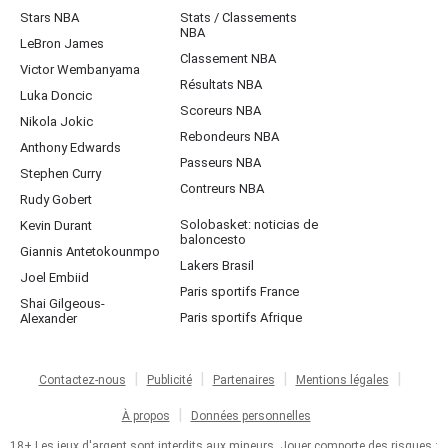
Stars NBA
Stats / Classements
NBA
LeBron James
Classement NBA
Victor Wembanyama
Résultats NBA
Luka Doncic
Scoreurs NBA
Nikola Jokic
Rebondeurs NBA
Anthony Edwards
Passeurs NBA
Stephen Curry
Contreurs NBA
Rudy Gobert
Solobasket: noticias de
Kevin Durant
baloncesto
Giannis Antetokounmpo
Lakers Brasil
Joel Embiid
Paris sportifs France
Shai Gilgeous-
Paris sportifs Afrique
Alexander
Contactez-nous
Publicité
Partenaires
Mentions légales
À propos
Données personnelles
18+ Les jeux d'argent sont interdits aux mineurs. Jouer comporte des risques :