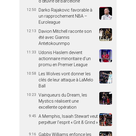
d’œuvre de Barcelone
12:50
Darko Rajakovic favorable à
un rapprochement NBA –
Euroleague
12:13
Davion Mitchell raconte son
été avec Giannis
Antetokounmpo
11:33
Udonis Haslem devient
actionnaire minoritaire d’un
promu en Premier League
10:58
Les Wolves vont donner les
clés de leur attaque à LaMelo
Ball
10:23
Vainqueurs du Dream, les
Mystics réalisent une
excellente opération
9:45
A Memphis, Isaiah Stewart veut
perpétuer l’esprit « Grit & Grind »
9:16
Gabby Williams enfonce les