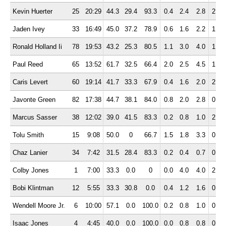
Kevin Huerter
25
20:29
44.3
29.4
93.3
0.4
2.4
2.8
2.5
Jaden Ivey
33
16:49
45.0
37.2
78.9
0.6
1.6
2.2
1.6
Ronald Holland Ii
78
19:53
43.2
25.3
80.5
1.1
3.0
4.0
1.2
Paul Reed
65
13:52
61.7
32.5
66.4
2.0
2.5
4.5
1.2
Caris Levert
60
19:14
41.7
33.3
67.9
0.4
1.6
2.0
2.7
Javonte Green
82
17:38
44.7
38.1
84.0
0.8
2.0
2.8
0.7
Marcus Sasser
38
12:02
39.0
41.5
83.3
0.2
0.8
1.0
2.0
Tolu Smith
15
9:08
50.0
0
66.7
1.5
1.8
3.3
0.9
Chaz Lanier
34
7:42
31.5
28.4
83.3
0.2
0.4
0.7
0.5
Colby Jones
1
7:00
33.3
0.0
0
0.0
4.0
4.0
2.0
Bobi Klintman
12
5:55
33.3
30.8
0.0
0.4
1.2
1.6
0.5
Wendell Moore Jr.
6
10:00
57.1
0.0
100.0
0.2
0.8
1.0
0.7
Isaac Jones
4
4:45
40.0
0.0
100.0
0.0
0.8
0.8
0.0