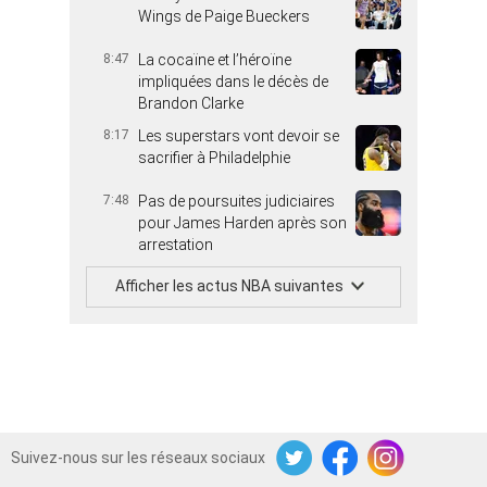
Wings de Paige Bueckers
8:47
La cocaïne et l’héroïne
impliquées dans le décès de
Brandon Clarke
8:17
Les superstars vont devoir se
sacrifier à Philadelphie
7:48
Pas de poursuites judiciaires
pour James Harden après son
arrestation
Afficher les actus NBA suivantes
Suivez-nous sur les réseaux sociaux
Twitter
Facebook
Instagram