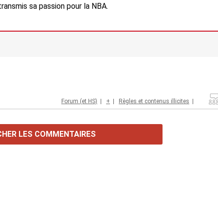
a transmis sa passion pour la NBA.
Forum (et HS)
|
+
|
Règles et contenus illicites
|
CHER LES COMMENTAIRES