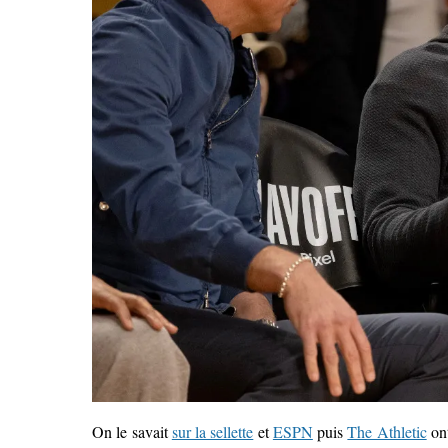
On le savait
sur la sellette
et
ESPN
puis
The Athletic
ont