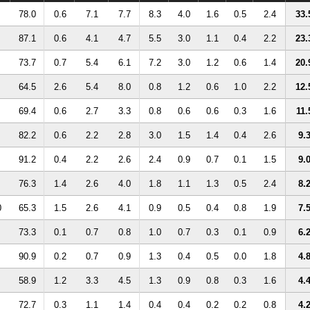
78.0
0.6
7.1
7.7
8.3
4.0
1.6
0.5
2.4
33.
87.1
0.6
4.1
4.7
5.5
3.0
1.1
0.4
2.2
23.
73.7
0.7
5.4
6.1
7.2
3.0
1.2
0.6
1.4
20.
64.5
2.6
5.4
8.0
0.8
1.2
0.6
1.0
2.2
12.
69.4
0.6
2.7
3.3
0.8
0.6
0.6
0.3
1.6
11.
82.2
0.6
2.2
2.8
3.0
1.5
1.4
0.4
2.6
9.
91.2
0.4
2.2
2.6
2.4
0.9
0.7
0.1
1.5
9.
76.3
1.4
2.6
4.0
1.8
1.1
1.3
0.5
2.4
8.
0
65.3
1.5
2.6
4.1
0.9
0.5
0.4
0.8
1.9
7.
73.3
0.1
0.7
0.8
1.0
0.7
0.3
0.1
0.9
6.
90.9
0.2
0.7
0.9
1.3
0.4
0.5
0.0
1.8
4.
58.9
1.2
3.3
4.5
1.3
0.9
0.8
0.3
1.6
4.
72.7
0.3
1.1
1.4
0.4
0.4
0.2
0.2
0.8
4.