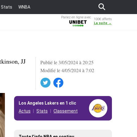
Stats
WNBA
Pariez en ligne avec
100€ offerts
Unibet
La suite →
kinson, JJ
Publié le 3/05/2024 à 20:25
Modifié le 4/05/2024 à 7:02
Twitter
Facebook
Los Angeles Lakers en 1 clic
Actus
Stats
Classement
Toute l’info NBA en continu