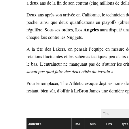
à deux ans de la fin de son contrat (cinq millions de dolla
Deux ans après son arrivée en Californie, le technicien 
poche, ainsi que deux qualifications en playoffs (obte
Los Angeles
régulière. Sous ses ordres,
aura disputé une
chaque fois contre les Nuggets.
À la tête des Lakers, on pensait l’équipe en mesure de
rotations fluctuantes et les schémas tactiques peu clairs
le bas. L’entraîneur ne manquant pas de s’attirer les
savait pas quoi faire des deux côtés du terrain »
.
Pour le remplacer, The Athletic évoque déjà les noms d
restant, bien sûr, d’offrir à LeBron James une dernière op
Tirs
Joueurs
MJ
Min
Tirs
3pts