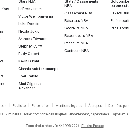
Stars NBA
Stats / Classements
Solobasket
NBA
baloncest
rriors
LeBron James
Classement NBA
Lakers Bras
Victor Wembanyama
Résultats NBA
Paris sport
Luka Doncic
Scoreurs NBA
Paris sport
es
Nikola Jokic
Rebondeurs NBA
s
Anthony Edwards
Passeurs NBA
Stephen Curry
Contreurs NBA
Rudy Gobert
ers
Kevin Durant
Giannis Antetokounmpo
urs
Joel Embiid
ers
Shai Gilgeous-
Alexander
nous
Publicité
Partenaires
Mentions légales
À propos
Données pers
ts aux mineurs. Jouer comporte des risques : endettement, dépendance... Appelez le
Tous droits réservés © 1998-2026
Eureka Presse