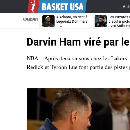
Act
À Atlanta, on tient à
Les Wizards 
RUMEURS
Luguentz Dort mais…
discuter prol
avec Anthony
Davis
Darvin Ham viré par le
NBA – Après deux saisons chez les Lakers,
Redick et Tyronn Lue font partie des pistes 