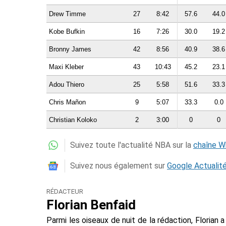
Drew Timme
27
8:42
57.6
44.0
Kobe Bufkin
16
7:26
30.0
19.2
Bronny James
42
8:56
40.9
38.6
Maxi Kleber
43
10:43
45.2
23.1
Adou Thiero
25
5:58
51.6
33.3
Chris Mañon
9
5:07
33.3
0.0
Christian Koloko
2
3:00
0
0
Suivez toute l'actualité NBA sur la
chaîne 
Suivez nous également sur
Google Actualit
RÉDACTEUR
Florian Benfaid
Parmi les oiseaux de nuit de la rédaction, Floria