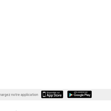
hargez notre application
Android