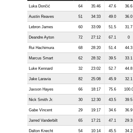
Luka Dončić
64
35:46
47.6
36.6
Austin Reaves
51
34:33
49.0
36.0
Lebron James
60
33:09
51.5
31.7
Deandre Ayton
72
27:12
67.1
0
Rui Hachimura
68
28:20
51.4
44.3
Marcus Smart
62
28:32
39.5
33.1
Luke Kennard
32
23:02
52.7
44.8
Jake Laravia
82
25:08
45.9
32.1
Jaxson Hayes
66
18:17
75.6
100.
Nick Smith Jr.
30
12:30
43.5
39.5
Gabe Vincent
29
19:17
34.6
36.9
Jarred Vanderbilt
65
17:21
47.1
29.3
Dalton Knecht
54
10:14
45.5
34.2