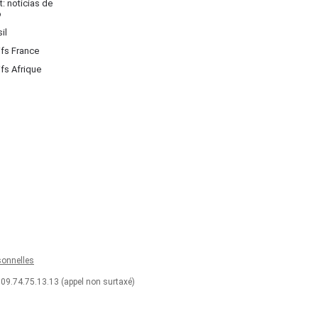
: noticias de
o
il
ifs France
ifs Afrique
onnelles
 09.74.75.13.13 (appel non surtaxé)