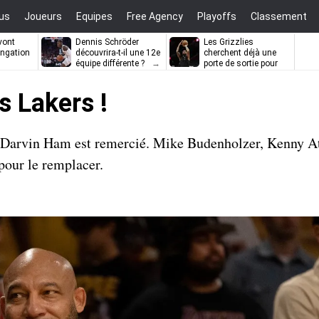
us
Joueurs
Equipes
Free Agency
Playoffs
Classement
vont
Dennis Schröder
Les Grizzlies
ongation
découvrira-t-il une 12e
cherchent déjà une
équipe différente ?
porte de sortie pour
D’Angelo Russell
s Lakers !
 Darvin Ham est remercié. Mike Budenholzer, Kenny At
pour le remplacer.