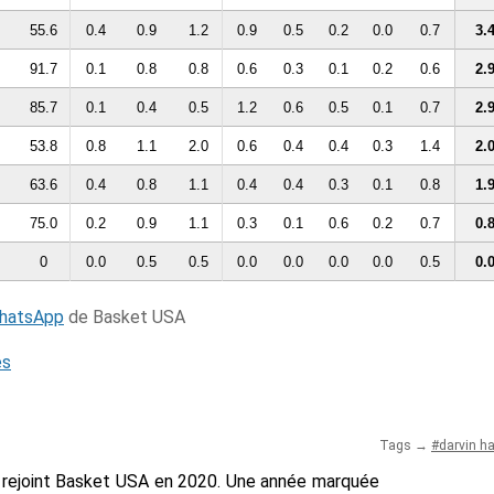
55.6
0.4
0.9
1.2
0.9
0.5
0.2
0.0
0.7
3.
91.7
0.1
0.8
0.8
0.6
0.3
0.1
0.2
0.6
2.
85.7
0.1
0.4
0.5
1.2
0.6
0.5
0.1
0.7
2.
53.8
0.8
1.1
2.0
0.6
0.4
0.4
0.3
1.4
2.
63.6
0.4
0.8
1.1
0.4
0.4
0.3
0.1
0.8
1.
75.0
0.2
0.9
1.1
0.3
0.1
0.6
0.2
0.7
0.
0
0.0
0.5
0.5
0.0
0.0
0.0
0.0
0.5
0.
WhatsApp
de Basket USA
és
Tags →
darvin h
n a rejoint Basket USA en 2020. Une année marquée