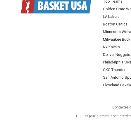
Top Teams
Golden State Wa
LA Lakers
Boston Celtics
Minnesota Wolv
Milwaukee Buck
NY Knicks
Denver Nuggets
Philadelphia Six
OKC Thunder
San Antonio Sp
Cleveland Cavali
Contactez-
18+ Les jeux d'argent sont interdi