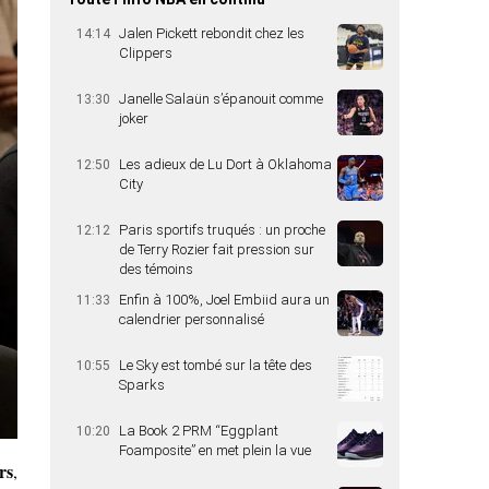
Jalen Pickett rebondit chez les
14:14
Clippers
Janelle Salaün s’épanouit comme
13:30
joker
Les adieux de Lu Dort à Oklahoma
12:50
City
Paris sportifs truqués : un proche
12:12
de Terry Rozier fait pression sur
des témoins
Enfin à 100%, Joel Embiid aura un
11:33
calendrier personnalisé
Le Sky est tombé sur la tête des
10:55
Sparks
La Book 2 PRM “Eggplant
10:20
Foamposite” en met plein la vue
rs
,