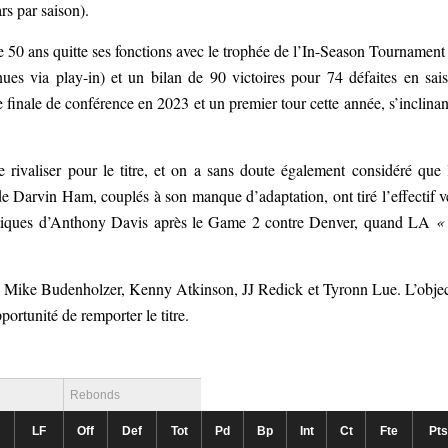
rs par saison).
de 50 ans quitte ses fonctions avec le trophée de l’In-Season Tournament
nues via play-in) et un bilan de 90 victoires pour 74 défaites en sai
 finale de conférence en 2023 et un premier tour cette année, s’inclinan
 rivaliser pour le titre, et on a sans doute également considéré que 
 de Darvin Ham, couplés à son manque d’adaptation, ont tiré l’effectif v
 critiques d’Anthony Davis après le Game 2 contre Denver, quand LA
«
e Mike Budenholzer, Kenny Atkinson, JJ Redick et Tyronn Lue. L’objec
portunité de remporter le titre.
Rebonds
LF
Off
Def
Tot
Pd
Bp
Int
Ct
Fte
Pts