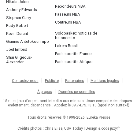
Nikola Jokic
Rebondeurs NBA
Anthony Edwards
Passeurs NBA
Stephen Curry
Contreurs NBA
Rudy Gobert
Solobasket: noticias de
Kevin Durant
baloncesto
Giannis Antetokounmpo
Lakers Brasil
Joel Embiid
Paris sportifs France
Shai Gilgeous-
Paris sportifs Afrique
Alexander
Contactez-nous
Publicité
Partenaires
Mentions légales
À propos
Données personnelles
18+ Les jeux d'argent sont interdits aux mineurs. Jouer comporte des risques :
endettement, dépendance... Appelez le 09.74.75.13.13 (appel non surtaxé)
Tous droits réservés © 1998-2026
Eureka Presse
Crédits photos : Chris Elise, USA Today | Design & code
juxy.fr