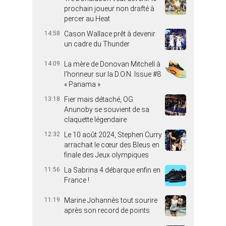
prochain joueur non drafté à
percer au Heat
14:58
Cason Wallace prêt à devenir
un cadre du Thunder
14:09
La mère de Donovan Mitchell à
l’honneur sur la D.O.N. Issue #8
« Panama »
13:18
Fier mais détaché, OG
Anunoby se souvient de sa
claquette légendaire
12:32
Le 10 août 2024, Stephen Curry
arrachait le cœur des Bleus en
finale des Jeux olympiques
11:56
La Sabrina 4 débarque enfin en
France !
11:19
Marine Johannès tout sourire
après son record de points