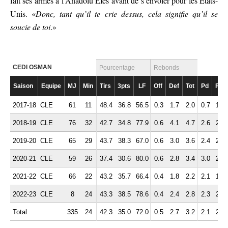
fait ses armes à l’Anadolu Efes avant de s’envoler pour les États-
Unis. «
Donc, tant qu’il te crie dessus, cela signifie qu’il se
soucie de toi
.»
CEDI OSMAN
Pourcentage
Rebonds
Saison
Equipe
MJ
Min
Tirs
3pts
LF
Off
Def
Tot
Pd
Fte
2017-18
CLE
61
11
48.4
36.8
56.5
0.3
1.7
2.0
0.7
1.3
2018-19
CLE
76
32
42.7
34.8
77.9
0.6
4.1
4.7
2.6
2.6
2019-20
CLE
65
29
43.7
38.3
67.0
0.6
3.0
3.6
2.4
2.5
2020-21
CLE
59
26
37.4
30.6
80.0
0.6
2.8
3.4
3.0
2.0
2021-22
CLE
66
22
43.2
35.7
66.4
0.4
1.8
2.2
2.1
1.9
2022-23
CLE
8
24
43.3
38.5
78.6
0.4
2.4
2.8
2.3
2.6
Total
335
24
42.3
35.0
72.0
0.5
2.7
3.2
2.1
2.1