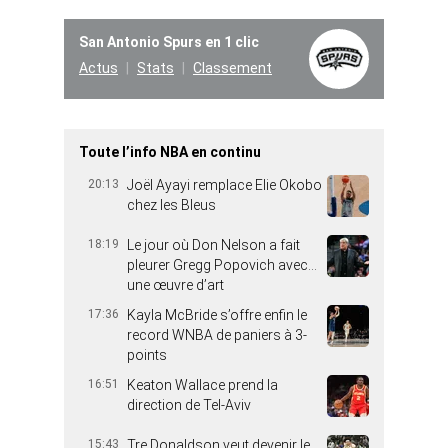
San Antonio Spurs en 1 clic
Actus
Stats
Classement
Toute l’info NBA en continu
20:13
Joël Ayayi remplace Elie Okobo
chez les Bleus
18:19
Le jour où Don Nelson a fait
pleurer Gregg Popovich avec…
une œuvre d’art
17:36
Kayla McBride s’offre enfin le
record WNBA de paniers à 3-
points
16:51
Keaton Wallace prend la
direction de Tel-Aviv
15:43
Tre Donaldson veut devenir le