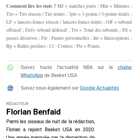
Comment lire les stats ?
MJ = matches joués ; Min = Minutes ;
Tirs = Tirs réussis / Tirs tentés ; 3pts = 3-points / 3-points tentés ;
LF = lancers-francs réussis / lancers-francs tentés ; Off = rebond
offensif ; Def= rebond défensif ; Tot = Total des rebonds ; Pd =
passes décisives ; Fte : Fautes personnelles ; Int = Interceptions ;
Bp = Balles perdues ; Ct : Contres ; Pts = Points.
Suivez toute l'actualité NBA sur la
chaîne
WhatsApp
de Basket USA
Suivez nous également sur
Google Actualités
RÉDACTEUR
Florian Benfaid
Parmi les oiseaux de nuit de la rédaction,
Florian a rejoint Basket USA en 2020.
Une année marquée par la disparition de