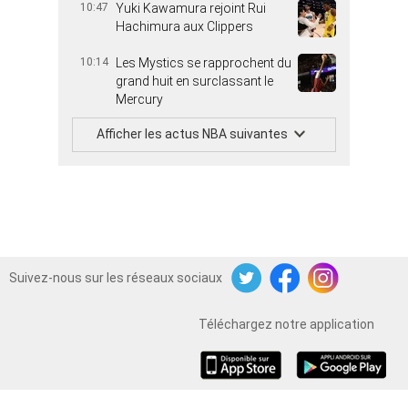
10:47
Yuki Kawamura rejoint Rui
Hachimura aux Clippers
10:14
Les Mystics se rapprochent du
grand huit en surclassant le
Mercury
Afficher les actus NBA suivantes
Suivez-nous sur les réseaux sociaux
Twitter
Facebook
Instagram
Téléchargez notre application
iOS
Android