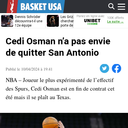
Affi
Pariez en ligne avec
Dennis Schröder
Les Grizzlies
Dwane Casey
100€ offerts
Unibet
découvrira-t-il une
cherchent déjà une
bientôt coach
La suite →
12e équipe
porte de sortie
Rome ?
différente ?
pour D’Angelo
le
Russell
Cedi Osman n’a pas envie
men
de quitter San Antonio
Twitter
Facebook
Publié le 10/04/2024 à 19:41
NBA – Joueur le plus expérimenté de l’effectif
des Spurs, Cedi Osman est en fin de contrat cet
été mais il se plaît au Texas.