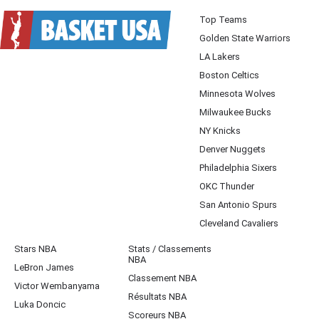
Top Teams
Golden State Warriors
LA Lakers
Boston Celtics
Minnesota Wolves
Milwaukee Bucks
NY Knicks
Denver Nuggets
Philadelphia Sixers
OKC Thunder
San Antonio Spurs
Cleveland Cavaliers
Stars NBA
Stats / Classements
NBA
LeBron James
Classement NBA
Victor Wembanyama
Résultats NBA
Luka Doncic
Scoreurs NBA