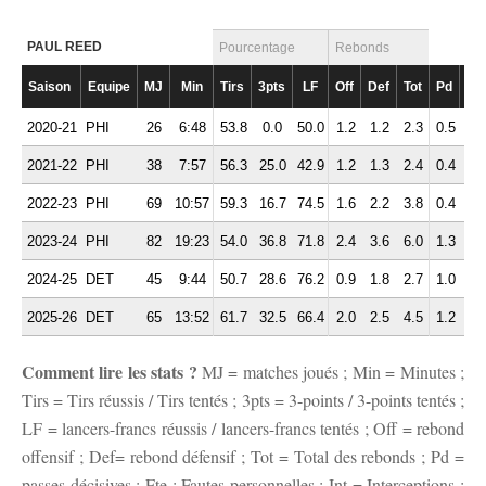
PAUL REED
Pourcentage
Rebonds
Saison
Equipe
MJ
Min
Tirs
3pts
LF
Off
Def
Tot
Pd
Fte
2020-21
PHI
26
6:48
53.8
0.0
50.0
1.2
1.2
2.3
0.5
1.
2021-22
PHI
38
7:57
56.3
25.0
42.9
1.2
1.3
2.4
0.4
1.
2022-23
PHI
69
10:57
59.3
16.7
74.5
1.6
2.2
3.8
0.4
1.
2023-24
PHI
82
19:23
54.0
36.8
71.8
2.4
3.6
6.0
1.3
2.
2024-25
DET
45
9:44
50.7
28.6
76.2
0.9
1.8
2.7
1.0
1.
2025-26
DET
65
13:52
61.7
32.5
66.4
2.0
2.5
4.5
1.2
1.
Comment lire les stats ?
MJ = matches joués ; Min = Minutes ;
Tirs = Tirs réussis / Tirs tentés ; 3pts = 3-points / 3-points tentés ;
LF = lancers-francs réussis / lancers-francs tentés ; Off = rebond
offensif ; Def= rebond défensif ; Tot = Total des rebonds ; Pd =
passes décisives ; Fte : Fautes personnelles ; Int = Interceptions ;