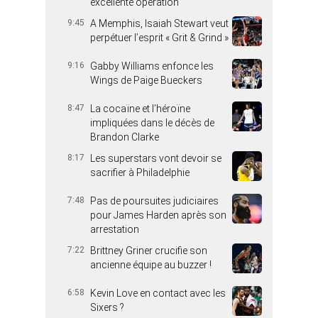
excellente opération
9:45
A Memphis, Isaiah Stewart veut
perpétuer l’esprit « Grit & Grind »
9:16
Gabby Williams enfonce les
Wings de Paige Bueckers
8:47
La cocaïne et l’héroïne
impliquées dans le décès de
Brandon Clarke
8:17
Les superstars vont devoir se
sacrifier à Philadelphie
7:48
Pas de poursuites judiciaires
pour James Harden après son
arrestation
7:22
Brittney Griner crucifie son
ancienne équipe au buzzer !
6:58
Kevin Love en contact avec les
Sixers ?