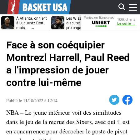
Affi
Pariez en ligne avec
À Atlanta, on tient
Les Wizards vont
Dennis Schrö
100€ offerts
Unibet
à Luguentz Dort
discuter
découvrira-t-il
La suite →
mais…
prolongation avec
12e équipe
Anthony Davis
différente ?
le
Face à son coéquipier
men
Montrezl Harrell, Paul Reed
a l’impression de jouer
contre lui-même
Twitter
Facebook
Publié le 11/10/2022 à 12:14
NBA – Le jeune intérieur voit des similitudes
dans le jeu de la recrue des Sixers, avec qui il est
en concurrence pour décrocher le poste de pivot