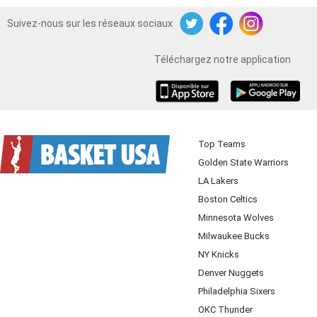
Suivez-nous sur les réseaux sociaux
Twitter
Facebook
Instagram
Téléchargez notre application
iOS
Android
Top Teams
Golden State Warriors
LA Lakers
Boston Celtics
Minnesota Wolves
Milwaukee Bucks
NY Knicks
Denver Nuggets
Philadelphia Sixers
OKC Thunder