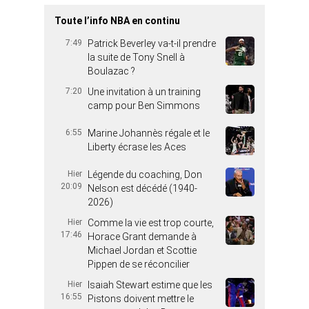
Toute l’info NBA en continu
7:49
Patrick Beverley va-t-il prendre
la suite de Tony Snell à
Boulazac ?
7:20
Une invitation à un training
camp pour Ben Simmons
6:55
Marine Johannès régale et le
Liberty écrase les Aces
Hier
Légende du coaching, Don
20:09
Nelson est décédé (1940-
2026)
Hier
Comme la vie est trop courte,
17:46
Horace Grant demande à
Michael Jordan et Scottie
Pippen de se réconcilier
Hier
Isaiah Stewart estime que les
16:55
Pistons doivent mettre le