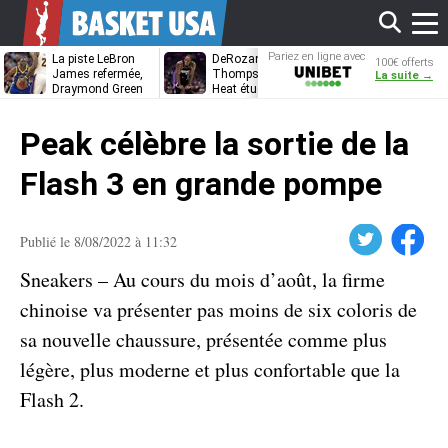
Affi
Pariez en ligne avec
La piste LeBron
DeRozan, Beal,
Kentavious
100€ offerts
Unibet
James refermée,
Thompson… Le
Caldwell-Pope
La suite →
Draymond Green
Heat étudie ses
à retrouver L
va pouvoir rempiler
options
James à
le
à Golden State
Philadelphie ?
Peak célèbre la sortie de la
men
Flash 3 en grande pompe
Twitter
Facebook
Publié le 8/08/2022 à 11:32
Sneakers – Au cours du mois d’août, la firme
chinoise va présenter pas moins de six coloris de
sa nouvelle chaussure, présentée comme plus
légère, plus moderne et plus confortable que la
Flash 2.