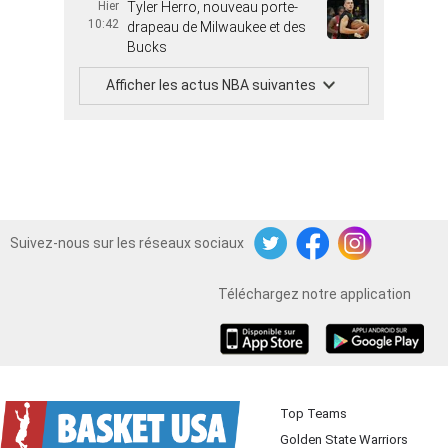
Hier
Tyler Herro, nouveau porte-
10:42
drapeau de Milwaukee et des
Bucks
Afficher les actus NBA suivantes
Suivez-nous sur les réseaux sociaux
Twitter
Facebook
Instagram
Téléchargez notre application
iOS
Android
Top Teams
Golden State Warriors