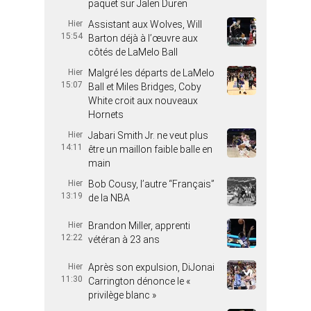
paquet sur Jalen Duren
Hier
Assistant aux Wolves, Will
15:54
Barton déjà à l’œuvre aux
côtés de LaMelo Ball
Hier
Malgré les départs de LaMelo
15:07
Ball et Miles Bridges, Coby
White croit aux nouveaux
Hornets
Hier
Jabari Smith Jr. ne veut plus
14:11
être un maillon faible balle en
main
Hier
Bob Cousy, l’autre “Français”
13:19
de la NBA
Hier
Brandon Miller, apprenti
12:22
vétéran à 23 ans
Hier
Après son expulsion, DiJonai
11:30
Carrington dénonce le «
privilège blanc »