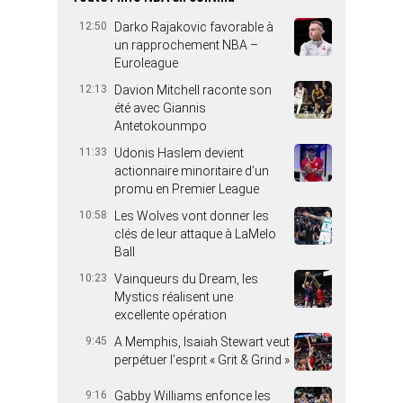
12:50
Darko Rajakovic favorable à
un rapprochement NBA –
Euroleague
12:13
Davion Mitchell raconte son
été avec Giannis
Antetokounmpo
11:33
Udonis Haslem devient
actionnaire minoritaire d’un
promu en Premier League
10:58
Les Wolves vont donner les
clés de leur attaque à LaMelo
Ball
10:23
Vainqueurs du Dream, les
Mystics réalisent une
excellente opération
9:45
A Memphis, Isaiah Stewart veut
perpétuer l’esprit « Grit & Grind »
9:16
Gabby Williams enfonce les