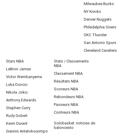
Milwaukee Bucks
NY Knicks
Denver Nuggets
Philadelphia Sixers
OKC Thunder
San Antonio Spurs
Cleveland Cavaliers
Stars NBA
Stats / Classements
NBA
LeBron James
Classement NBA
Victor Wembanyama
Résultats NBA
Luka Doncic
Scoreurs NBA
Nikola Jokic
Rebondeurs NBA
Anthony Edwards
Passeurs NBA
Stephen Curry
Contreurs NBA
Rudy Gobert
Solobasket: noticias de
Kevin Durant
baloncesto
Giannis Antetokounmpo