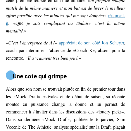
cette première réussie en tant que titulaire. «
Je prépare chaque
match de la même manière et mon but est de livrer le meilleur
effort possible avec les minutes qui me sont
données
»
résumait-
il
. «Que
je sois remplaçant ou titulaire, c’est la même
mentalité.
»
«
C’est l’émergence de AJ
»
appréciait de son côté Jon Scheyer
,
coach par intérim en l’absence de «Coach K», absent pour la
rencontre. «
Il a vraiment très bien joué.
»
Une cote qui grimpe
Alors que son nom se trouvait plutôt en fin de premier tour dans
les «Mock Draft» estivales et de début de saison, sa récente
montée en puissance change la donne et lui permet de
commencer à s’inviter dans les discussions des «lottery picks».
Dans sa dernière «Mock Draft», publiée le 6 janvier, Sam
Vecenie de The Athletic, analyste spécialisé sur la Draft, plaçait