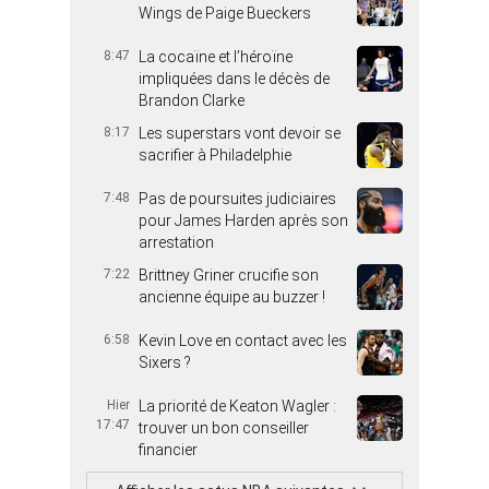
Wings de Paige Bueckers
8:47
La cocaïne et l’héroïne
impliquées dans le décès de
Brandon Clarke
8:17
Les superstars vont devoir se
sacrifier à Philadelphie
7:48
Pas de poursuites judiciaires
pour James Harden après son
arrestation
7:22
Brittney Griner crucifie son
ancienne équipe au buzzer !
6:58
Kevin Love en contact avec les
Sixers ?
Hier
La priorité de Keaton Wagler :
17:47
trouver un bon conseiller
financier