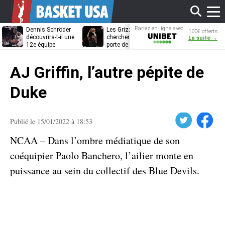
Affi
Pariez en ligne avec
Dennis Schröder
Les Grizzlies
Dwane Casey
100€ offerts
Unibet
découvrira-t-il une
cherchent déjà une
bientôt coach
La suite →
12e équipe
porte de sortie
Rome ?
différente ?
pour D’Angelo
le
Russell
AJ Griffin, l’autre pépite de
men
Duke
Twitter
Facebook
Publié le 15/01/2022 à 18:53
NCAA – Dans l’ombre médiatique de son
coéquipier Paolo Banchero, l’ailier monte en
puissance au sein du collectif des Blue Devils.