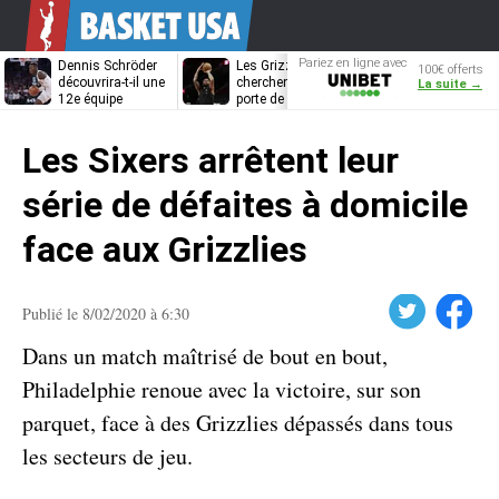
Pariez en ligne avec
Dennis Schröder
Les Grizzlies
Dwane Casey
100€ offerts
Unibet
découvrira-t-il une
cherchent déjà une
bientôt coach
La suite →
12e équipe
porte de sortie
Rome ?
différente ?
pour D’Angelo
Russell
Les Sixers arrêtent leur
série de défaites à domicile
face aux Grizzlies
Twitter
Facebook
Publié le 8/02/2020 à 6:30
Dans un match maîtrisé de bout en bout,
Philadelphie renoue avec la victoire, sur son
parquet, face à des Grizzlies dépassés dans tous
les secteurs de jeu.