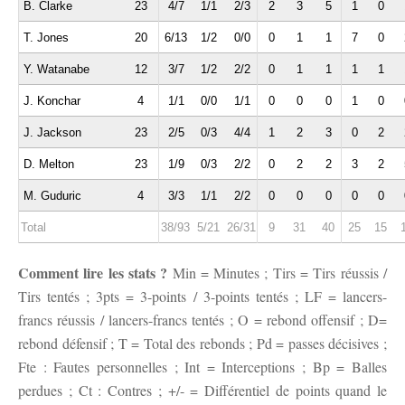
B. Clarke
23
4/7
1/1
2/3
2
3
5
1
0
T. Jones
20
6/13
1/2
0/0
0
1
1
7
0
Y. Watanabe
12
3/7
1/2
2/2
0
1
1
1
1
J. Konchar
4
1/1
0/0
1/1
0
0
0
1
0
J. Jackson
23
2/5
0/3
4/4
1
2
3
0
2
D. Melton
23
1/9
0/3
2/2
0
2
2
3
2
M. Guduric
4
3/3
1/1
2/2
0
0
0
0
0
Total
38/93
5/21
26/31
9
31
40
25
15
Comment lire les stats ?
Min = Minutes ; Tirs = Tirs réussis /
Tirs tentés ; 3pts = 3-points / 3-points tentés ; LF = lancers-
francs réussis / lancers-francs tentés ; O = rebond offensif ; D=
rebond défensif ; T = Total des rebonds ; Pd = passes décisives ;
Fte : Fautes personnelles ; Int = Interceptions ; Bp = Balles
perdues ; Ct : Contres ; +/- = Différentiel de points quand le