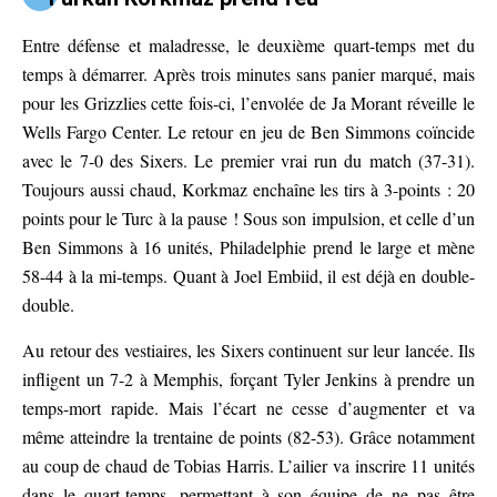
Entre défense et maladresse, le deuxième quart-temps met du
temps à démarrer. Après trois minutes sans panier marqué, mais
pour les Grizzlies cette fois-ci, l’envolée de Ja Morant réveille le
Wells Fargo Center. Le retour en jeu de Ben Simmons coïncide
avec le 7-0 des Sixers. Le premier vrai run du match (37-31).
Toujours aussi chaud, Korkmaz enchaîne les tirs à 3-points : 20
points pour le Turc à la pause ! Sous son impulsion, et celle d’un
Ben Simmons à 16 unités, Philadelphie prend le large et mène
58-44 à la mi-temps. Quant à Joel Embiid, il est déjà en double-
double.
Au retour des vestiaires, les Sixers continuent sur leur lancée. Ils
infligent un 7-2 à Memphis, forçant Tyler Jenkins à prendre un
temps-mort rapide. Mais l’écart ne cesse d’augmenter et va
même atteindre la trentaine de points (82-53). Grâce notamment
au coup de chaud de Tobias Harris. L’ailier va inscrire 11 unités
dans le quart-temps, permettant à son équipe de ne pas être