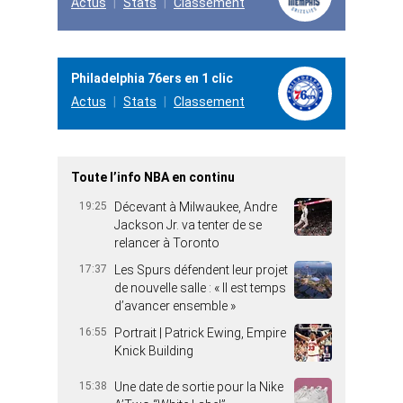
Actus
Stats
Classement
Philadelphia 76ers en 1 clic
Actus
Stats
Classement
Toute l’info NBA en continu
19:25
Décevant à Milwaukee, Andre
Jackson Jr. va tenter de se
relancer à Toronto
17:37
Les Spurs défendent leur projet
de nouvelle salle : « Il est temps
d’avancer ensemble »
16:55
Portrait | Patrick Ewing, Empire
Knick Building
15:38
Une date de sortie pour la Nike