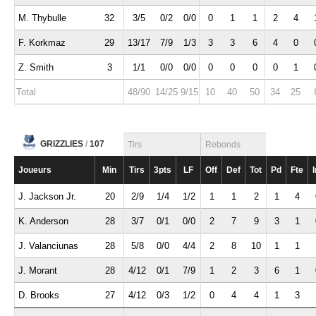
M. Thybulle
32
3/5
0/2
0/0
0
1
1
2
4
F. Korkmaz
29
13/17
7/9
1/3
3
3
6
4
0
Z. Smith
3
1/1
0/0
0/0
0
0
0
0
1
Total
48/90
14/25
9/15
10
40
50
34
25
GRIZZLIES
/
107
Tirs
Rebonds
Joueurs
Min
Tirs
3pts
LF
Off
Def
Tot
Pd
Fte
I
J. Jackson Jr.
20
2/9
1/4
1/2
1
1
2
1
4
K. Anderson
28
3/7
0/1
0/0
2
7
9
3
1
J. Valanciunas
28
5/8
0/0
4/4
2
8
10
1
1
J. Morant
28
4/12
0/1
7/9
1
2
3
6
1
D. Brooks
27
4/12
0/3
1/2
0
4
4
1
3