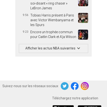
soi-disant « ring chaser »
LeBron James
9:56
Tobias Harris présent à Paris
avec Victor Wembanyama et
les Spurs
9:23
Encore un trophée commun
pour Caitlin Clark et A’ja Wilson
Afficher les actus NBA suivantes
Suivez-nous sur les réseaux sociaux
Twitter
Facebook
Instagram
Téléchargez notre application