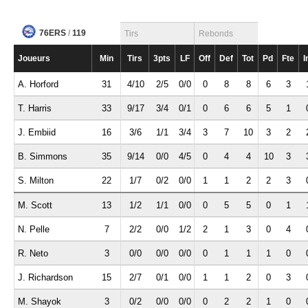
76ERS
/
119
Tirs
Rebonds
Joueurs
Min
Tirs
3pts
LF
Off
Def
Tot
Pd
Fte
I
A. Horford
31
4/10
2/5
0/0
0
8
8
6
3
T. Harris
33
9/17
3/4
0/1
0
6
6
5
1
J. Embiid
16
3/6
1/1
3/4
3
7
10
3
2
B. Simmons
35
9/14
0/0
4/5
0
4
4
10
3
S. Milton
22
1/7
0/2
0/0
1
1
2
2
3
M. Scott
13
1/2
1/1
0/0
0
5
5
0
1
N. Pelle
7
2/2
0/0
1/2
2
1
3
0
4
R. Neto
3
0/0
0/0
0/0
0
1
1
1
0
J. Richardson
15
2/7
0/1
0/0
1
1
2
0
3
M. Shayok
3
0/2
0/0
0/0
0
2
2
1
0