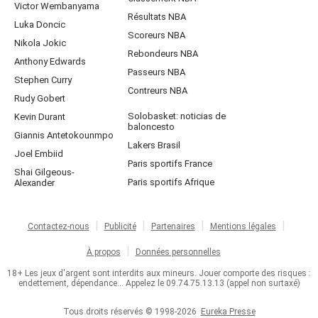
Victor Wembanyama
Résultats NBA
Luka Doncic
Scoreurs NBA
Nikola Jokic
Rebondeurs NBA
Anthony Edwards
Passeurs NBA
Stephen Curry
Contreurs NBA
Rudy Gobert
Solobasket: noticias de
Kevin Durant
baloncesto
Giannis Antetokounmpo
Lakers Brasil
Joel Embiid
Paris sportifs France
Shai Gilgeous-
Paris sportifs Afrique
Alexander
Contactez-nous
Publicité
Partenaires
Mentions légales
À propos
Données personnelles
18+ Les jeux d'argent sont interdits aux mineurs. Jouer comporte des risques :
endettement, dépendance... Appelez le 09.74.75.13.13 (appel non surtaxé)
Tous droits réservés © 1998-2026
Eureka Presse