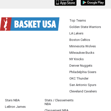
iOS
Android
Top Teams
Golden State Warriors
LA Lakers
Boston Celtics
Minnesota Wolves
Milwaukee Bucks
NY Knicks
Denver Nuggets
Philadelphia Sixers
OKC Thunder
San Antonio Spurs
Cleveland Cavaliers
Stars NBA
Stats / Classements
NBA
LeBron James
Classement NBA