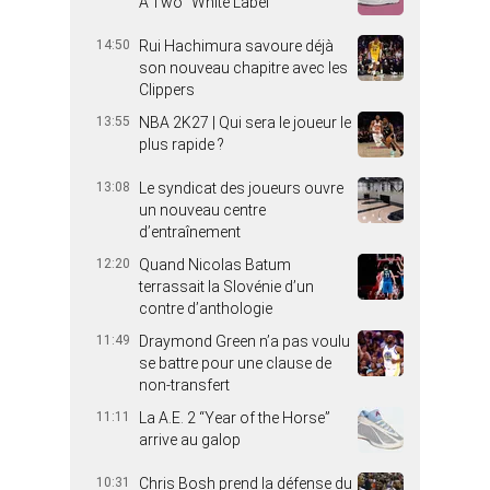
A’Two “White Label”
14:50
Rui Hachimura savoure déjà
son nouveau chapitre avec les
Clippers
13:55
NBA 2K27 | Qui sera le joueur le
plus rapide ?
13:08
Le syndicat des joueurs ouvre
un nouveau centre
d’entraînement
12:20
Quand Nicolas Batum
terrassait la Slovénie d’un
contre d’anthologie
11:49
Draymond Green n’a pas voulu
se battre pour une clause de
non-transfert
11:11
La A.E. 2 “Year of the Horse”
arrive au galop
10:31
Chris Bosh prend la défense du