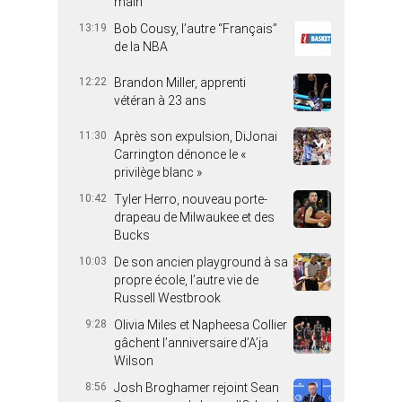
main
13:19
Bob Cousy, l’autre “Français”
de la NBA
12:22
Brandon Miller, apprenti
vétéran à 23 ans
11:30
Après son expulsion, DiJonai
Carrington dénonce le «
privilège blanc »
10:42
Tyler Herro, nouveau porte-
drapeau de Milwaukee et des
Bucks
10:03
De son ancien playground à sa
propre école, l’autre vie de
Russell Westbrook
9:28
Olivia Miles et Napheesa Collier
gâchent l’anniversaire d’A’ja
Wilson
8:56
Josh Broghamer rejoint Sean