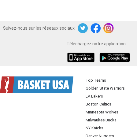
Suivez-nous sur les réseaux sociaux
Twitter
Facebook
Instagram
Téléchargez notre application
iOS
Android
Top Teams
Golden State Warriors
LA Lakers
Boston Celtics
Minnesota Wolves
Milwaukee Bucks
NY Knicks
Denver Nuggets