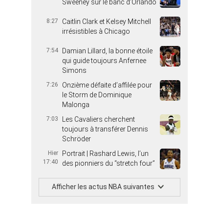
Sweeney sur le banc d’Orlando
8:27
Caitlin Clark et Kelsey Mitchell
irrésistibles à Chicago
7:54
Damian Lillard, la bonne étoile
qui guide toujours Anfernee
Simons
7:26
Onzième défaite d’affilée pour
le Storm de Dominique
Malonga
7:03
Les Cavaliers cherchent
toujours à transférer Dennis
Schröder
Hier
Portrait | Rashard Lewis, l’un
17:40
des pionniers du “stretch four”
Afficher les actus NBA suivantes