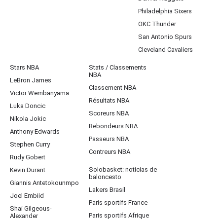
Philadelphia Sixers
OKC Thunder
San Antonio Spurs
Cleveland Cavaliers
Stars NBA
Stats / Classements
NBA
LeBron James
Classement NBA
Victor Wembanyama
Résultats NBA
Luka Doncic
Scoreurs NBA
Nikola Jokic
Rebondeurs NBA
Anthony Edwards
Passeurs NBA
Stephen Curry
Contreurs NBA
Rudy Gobert
Solobasket: noticias de
Kevin Durant
baloncesto
Giannis Antetokounmpo
Lakers Brasil
Joel Embiid
Paris sportifs France
Shai Gilgeous-
Paris sportifs Afrique
Alexander