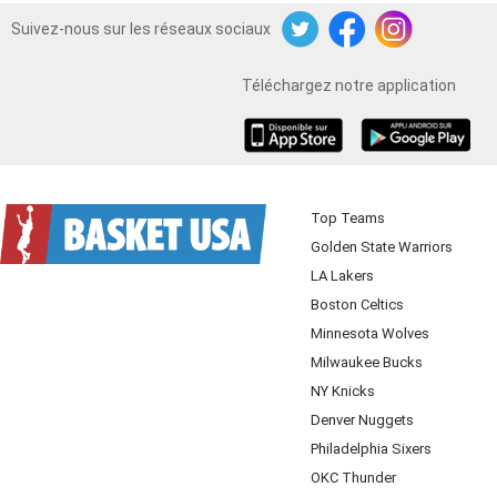
Suivez-nous sur les réseaux sociaux
Twitter
Facebook
Instagram
Téléchargez notre application
iOS
Android
Top Teams
Golden State Warriors
LA Lakers
Boston Celtics
Minnesota Wolves
Milwaukee Bucks
NY Knicks
Denver Nuggets
Philadelphia Sixers
OKC Thunder