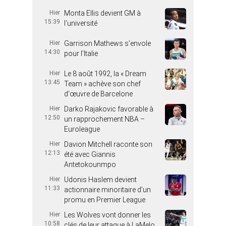
Hier
Monta Ellis devient GM à
15:39
l’université
Hier
Garrison Mathews s’envole
14:30
pour l’Italie
Hier
Le 8 août 1992, la « Dream
13:45
Team » achève son chef
d’œuvre de Barcelone
Hier
Darko Rajakovic favorable à
12:50
un rapprochement NBA –
Euroleague
Hier
Davion Mitchell raconte son
12:13
été avec Giannis
Antetokounmpo
Hier
Udonis Haslem devient
11:33
actionnaire minoritaire d’un
promu en Premier League
Hier
Les Wolves vont donner les
10:58
clés de leur attaque à LaMelo