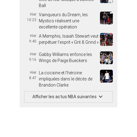
Ball
Hier
Vainqueurs du Dream, les
10:23
Mystics réalisent une
excellente opération
Hier
A Memphis, Isaiah Stewart veut
9:45
perpétuer l’esprit « Grit & Grind »
Hier
Gabby Williams enfonce les
9:16
Wings de Paige Bueckers
Hier
La cocaïne et l’héroïne
8:47
impliquées dans le décès de
Brandon Clarke
Afficher les actus NBA suivantes