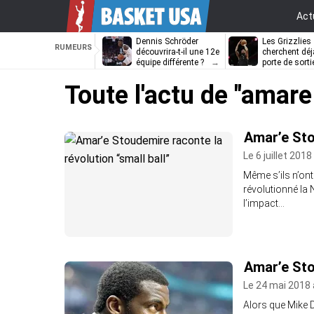
Act
Dennis Schröder
Les Grizzlies
RUMEURS
découvrira-t-il une 12e
cherchent déj
équipe différente ?
porte de sorti
D’Angelo Russ
Toute l'actu de
"amare
Amar’e Sto
Le 6 juillet 2018
Même s’ils n’ont
révolutionné la 
l’impact…
Amar’e Sto
Le 24 mai 2018 
Alors que Mike D