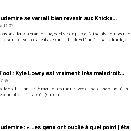
udemire se verrait bien revenir aux Knicks…
 à 11:02
saisons dans la grande ligue, dont sept à plus de 20 points de moyenne,
e se retrouve free agent avec un statut de vétéran à la santé fragile, et…
 Fool : Kyle Lowry est vraiment très maladroit…
 7:55
se le doublé dans le bêtisier de la semaine avec d’abord une passe à un
 rebond offensif relâché… (suite…)
demire : « Les gens ont oublié à quel point j’éta