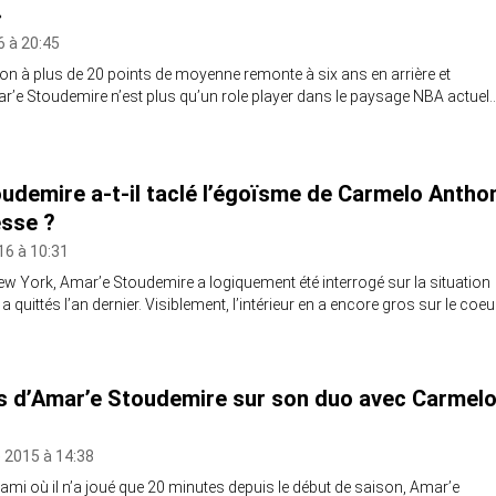
»
6 à 20:45
on à plus de 20 points de moyenne remonte à six ans en arrière et
r’e Stoudemire n’est plus qu’un role player dans le paysage NBA actuel.
udemire a-t-il taclé l’égoïsme de Carmelo Antho
esse ?
16 à 10:31
w York, Amar’e Stoudemire a logiquement été interrogé sur la situation
 a quittés l’an dernier. Visiblement, l’intérieur en a encore gros sur le coe
s d’Amar’e Stoudemire sur son duo avec Carmel
 2015 à 14:38
ami où il n’a joué que 20 minutes depuis le début de saison, Amar’e