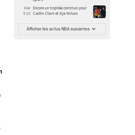
Encore un trophée commun pour
Hier
Caitlin Clark et A’ja Wilson
9:23
Afficher les actus NBA suivantes
n
r
é