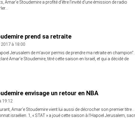
 Amar’e Stoudemire a profité d’être l’invité d’une émission de radio
ler…
udemire prend sa retraite
 2017 à 18:00
Hapoel Jerusalem de m’avoir permis de prendre ma retraite en champion”.
laré Amar’e Stoudemire, titré cette saison en Israël, et qui a décidé de
udemire envisage un retour en NBA
à 19:12
ant, Amar’e Stoudemire vient lui aussi de décrocher son premier titre…
nat israélien. 1, « STAT » a joué cette saison à l’Hapoel Jerusalem, sac