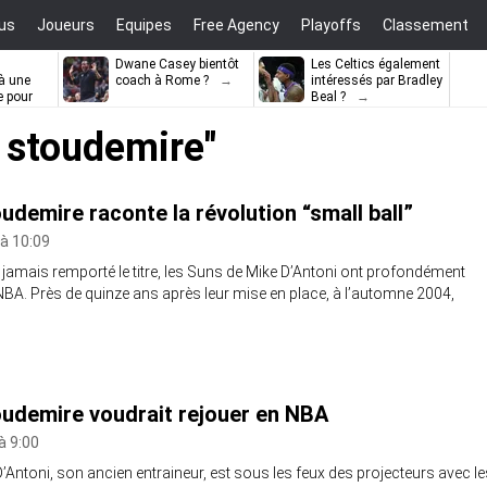
us
Joueurs
Equipes
Free Agency
Playoffs
Classement
Dwane Casey bientôt
Les Celtics également
à une
coach à Rome ?
intéressés par Bradley
e pour
Beal ?
ell
 stoudemire"
udemire raconte la révolution “small ball”
 à 10:09
 jamais remporté le titre, les Suns de Mike D’Antoni ont profondément
NBA. Près de quinze ans après leur mise en place, à l’automne 2004,
udemire voudrait rejouer en NBA
à 9:00
’Antoni, son ancien entraineur, est sous les feux des projecteurs avec le