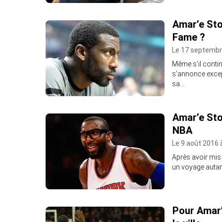
Amar’e Sto
Fame ?
Le 17 septembr
Même s’il contin
s’annonce excep
sa…
Amar’e Sto
NBA
Le 9 août 2016 
Après avoir mis 
un voyage autant
Pour Amar’