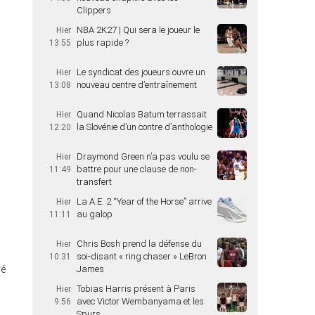
Clippers
NBA 2K27 | Qui sera le joueur le
Hier
plus rapide ?
13:55
Le syndicat des joueurs ouvre un
Hier
nouveau centre d’entraînement
13:08
Quand Nicolas Batum terrassait
Hier
la Slovénie d’un contre d’anthologie
12:20
Draymond Green n’a pas voulu se
Hier
battre pour une clause de non-
11:49
transfert
La A.E. 2 “Year of the Horse” arrive
Hier
au galop
11:11
Chris Bosh prend la défense du
Hier
soi-disant « ring chaser » LeBron
10:31
ré
James
Tobias Harris présent à Paris
Hier
avec Victor Wembanyama et les
9:56
Spurs