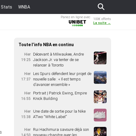
Stats
WNBA
Pariez en ligne avec
100€ offerts
Unibet
La suite →
Toute l’info NBA en continu
Décevant à Milwaukee, Andre
Hier
Jackson Jr. va tenter de se
19:25
relancer à Toronto
Les Spurs défendent leur projet de
Hier
nouvelle salle : « Il est temps
17:37
d’avancer ensemble »
Portrait | Patrick Ewing, Empire
Hier
Knick Building
16:55
Une date de sortie pour la Nike
Hier
A’Two “White Label”
15:38
Rui Hachimura savoure déjà son
Hier
s
nouveau chapitre avec les
14:50