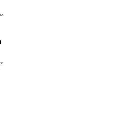
he
i
re
…