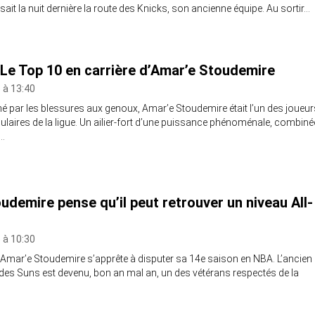
ait la nuit dernière la route des Knicks, son ancienne équipe. Au sortir…
] Le Top 10 en carrière d’Amar’e Stoudemire
 à 13:40
iné par les blessures aux genoux, Amar’e Stoudemire était l’un des joueur
ulaires de la ligue. Un ailier-fort d’une puissance phénoménale, combiné
e…
udemire pense qu’il peut retrouver un niveau All-
 à 10:30
, Amar’e Stoudemire s’apprête à disputer sa 14e saison en NBA. L’ancien
des Suns est devenu, bon an mal an, un des vétérans respectés de la