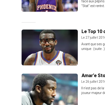
face aux pépins
“Stat” est rentré
Le Top 10 
Le 27 juillet 20
Avant que ses ge
unique. (suite…)
Amar’e Sto
Le 26 juillet 20
Il n’est pas de 
joueur majeur d