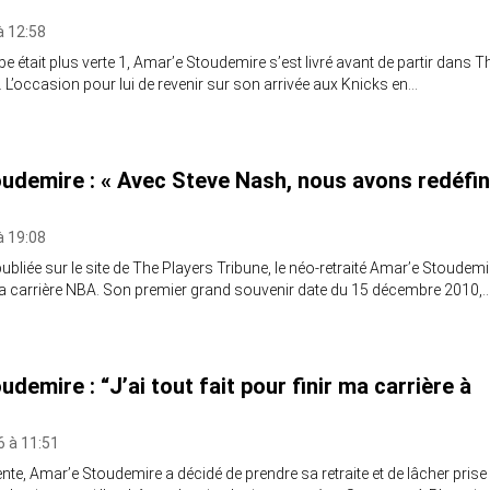
à 12:58
erbe était plus verte 1, Amar’e Stoudemire s’est livré avant de partir dans T
. L’occasion pour lui de revenir sur son arrivée aux Knicks en…
udemire : « Avec Steve Nash, nous avons redéfin
à 19:08
publiée sur le site de The Players Tribune, le néo-retraité Amar’e Stoudemi
sa carrière NBA. Son premier grand souvenir date du 15 décembre 2010,
demire : “J’ai tout fait pour finir ma carrière à
16 à 11:51
ente, Amar’e Stoudemire a décidé de prendre sa retraite et de lâcher prise