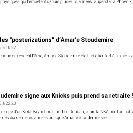
 physiques qui l’embêtent depuis plusieurs années. Superstar à Phoenix,
…
des “posterizations” d’Amar’e Stoudemire
16 à 10:22
noux ne rendent l’âme, Amar’e Stoudemire était un ailier fort à l’explosiv
udemire signe aux Knicks puis prend sa retraite !
16 à 22:23
la trempe d’un Kobe Bryant ou d’un Tim Duncan, mais la NBA perd un autr
e ces dix dernières années puisque Amar’e Stoudemire vient…