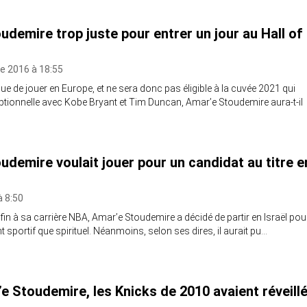
udemire trop juste pour entrer un jour au Hall of
e 2016 à 18:55
ue de jouer en Europe, et ne sera donc pas éligible à la cuvée 2021 qui
tionnelle avec Kobe Bryant et Tim Duncan, Amar’e Stoudemire aura-t-il
udemire voulait jouer pour un candidat au titre e
à 8:50
fin à sa carrière NBA, Amar’e Stoudemire a décidé de partir en Israël pou
 sportif que spirituel. Néanmoins, selon ses dires, il aurait pu…
e Stoudemire, les Knicks de 2010 avaient réveill