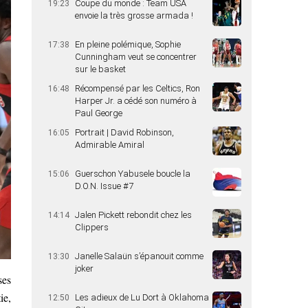
Coupe du monde : Team USA
19:23
envoie la très grosse armada !
En pleine polémique, Sophie
17:38
Cunningham veut se concentrer
sur le basket
Récompensé par les Celtics, Ron
16:48
Harper Jr. a cédé son numéro à
Paul George
Portrait | David Robinson,
16:05
Admirable Amiral
Guerschon Yabusele boucle la
15:06
D.O.N. Issue #7
Jalen Pickett rebondit chez les
14:14
Clippers
Janelle Salaün s’épanouit comme
13:30
joker
ses
ie,
Les adieux de Lu Dort à Oklahoma
12:50