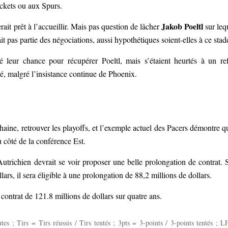
ckets ou aux Spurs.
Jakob Poeltl
erait prêt à l’accueillir. Mais pas question de lâcher
sur leq
fait pas partie des négociations, aussi hypothétiques soient-elles à ce stad
é leur chance pour récupérer Poeltl, mais s’étaient heurtés à un re
gé, malgré l’insistance continue de Phoenix.
haine, retrouver les playoffs, et l’exemple actuel des Pacers démontre qu
 côté de la conférence Est.
Autrichien devrait se voir proposer une belle prolongation de contrat. S
lars, il sera éligible à une prolongation de 88,2 millions de dollars.
 contrat de 121.8 millions de dollars sur quatre ans.
 ; Tirs = Tirs réussis / Tirs tentés ; 3pts = 3-points / 3-points tentés ; L