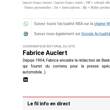
lancers-francs réussis / lancers-francs tentés ; Off = rebond of
: Fautes personnelles ; Int = Interceptions ; Bp = Balles perdues
Suivez toute l'actualité NBA sur la
chaîne 
Suivez nous également sur
Google Actualit
COORDINATEUR ÉDITORIAL DU SITE
Fabrice Auclert
Depuis 1994, Fabrice encadre la rédaction de Baske
qui fournit du contenu pour la presse spécial
automobile...).
Le fil info en direct