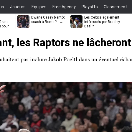
us
Joueurs
Equipes
Free Agency
Playoffs
Classement
Dwane Casey bientôt
Les Celtics également
à une
coach à Rome ?
intéressés par Bradley
e pour
Beal ?
ell
t, les Raptors ne lâcheront
haitent pas inclure Jakob Poeltl dans un éventuel éch