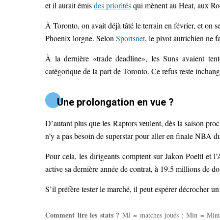
et il aurait émis
des priorités
qui mènent au Heat, aux Ro
À Toronto, on avait déjà tâté le terrain en février, et on s
Phoenix lorgne. Selon
Sportsnet
, le pivot autrichien ne 
À la dernière «trade deadline», les Suns avaient tent
catégorique de la part de Toronto. Ce refus reste inchan
Une prolongation en vue ?
D’autant plus que les Raptors veulent, dès la saison proc
n’y a pas besoin de superstar pour aller en finale NBA du
Pour cela, les dirigeants comptent sur Jakon Poeltl et l’
active sa dernière année de contrat, à 19.5 millions de dol
S’il préfère tester le marché, il peut espérer décrocher un
Comment lire les stats ?
MJ = matches joués ; Min = Minutes