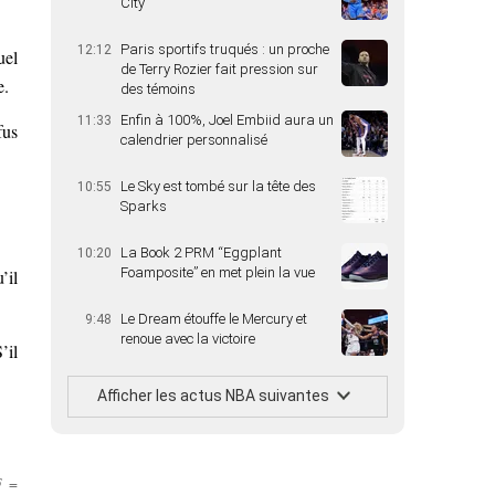
City
Paris sportifs truqués : un proche
12:12
uel
de Terry Rozier fait pression sur
e.
des témoins
Enfin à 100%, Joel Embiid aura un
11:33
fus
calendrier personnalisé
Le Sky est tombé sur la tête des
10:55
Sparks
La Book 2 PRM “Eggplant
10:20
Foamposite” en met plein la vue
’il
Le Dream étouffe le Mercury et
9:48
renoue avec la victoire
’il
Afficher les actus NBA suivantes
F =