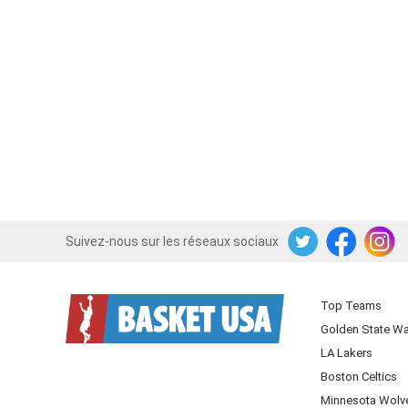
Suivez-nous sur les réseaux sociaux
Twitter
Facebook
Instagram
Top Teams
Golden State Wa
LA Lakers
Boston Celtics
Minnesota Wolv