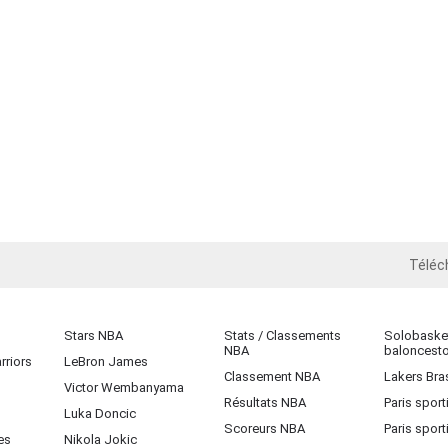
Téléc
iOS
Stars NBA
Stats / Classements
Solobasket
NBA
baloncest
rriors
LeBron James
Classement NBA
Lakers Bras
Victor Wembanyama
Résultats NBA
Paris sport
Luka Doncic
Scoreurs NBA
Paris sport
es
Nikola Jokic