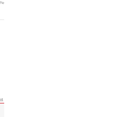
Fte
ant