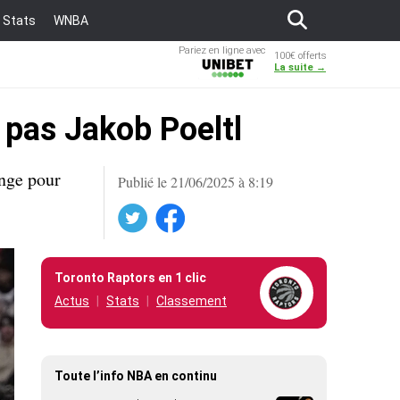
Stats
WNBA
Pariez en ligne avec
100€ offerts
Unibet
La suite →
 pas Jakob Poeltl
ange pour
Publié le 21/06/2025 à 8:19
Twitter
Facebook
Toronto Raptors en 1 clic
Actus
Stats
Classement
Toute l’info NBA en continu