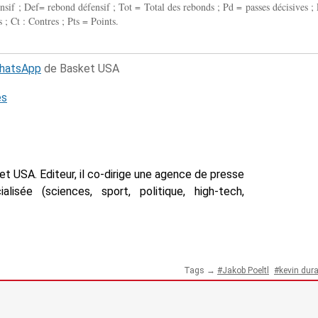
fensif ; Def= rebond défensif ; Tot = Total des rebonds ; Pd = passes décisives ; 
 ; Ct : Contres ; Pts = Points.
WhatsApp
de Basket USA
és
t USA. Editeur, il co-dirige une agence de presse
isée (sciences, sport, politique, high-tech,
Tags →
Jakob Poeltl
kevin dur