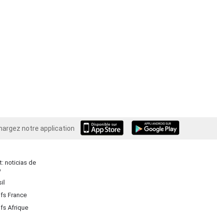
hargez notre application
Android
: noticias de
o
il
ifs France
ifs Afrique