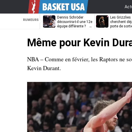
Act
Dennis Schröder
Les Grizzlies
RUMEURS
découvrira-t-il une 12e
cherchent déj
équipe différente ?
porte de sorti
D’Angelo Russ
Même pour Kevin Duran
NBA – Comme en février, les Raptors ne sou
Kevin Durant.