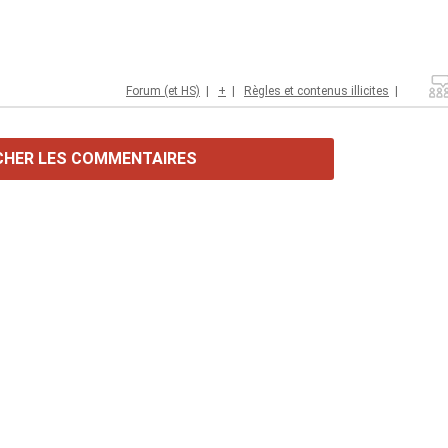
Forum (et HS)
|
+
|
Règles et contenus illicites
|
CHER LES COMMENTAIRES