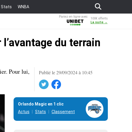
Stats
WNBA
Pariez en ligne avec
100€ offerts
Unibet
La suite →
r l’avantage du terrain
er. Pour lui,
Publié le 29/09/2024 à 10:45
Twitter
Facebook
Orlando Magic en 1 clic
Actus
Stats
Classement