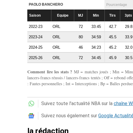
PAOLO BANCHERO
Pourcentage
Saison
Equipe
MJ
Min
Tirs
3pts
2022-23
ORL
72
33:45
42.7
29.8
2023-24
ORL
80
34:59
45.5
33.9
2024-25
ORL
46
34:23
45.2
32.0
2025-26
ORL
72
34:45
45.9
30.5
Comment lire les stats ?
MJ = matches joués ; Min = Minutes
lancers-francs réussis / lancers-francs tentés ; Off = rebond of
: Fautes personnelles ; Int = Interceptions ; Bp = Balles perdues
Suivez toute l'actualité NBA sur la
chaîne 
Suivez nous également sur
Google Actualit
la rédaction