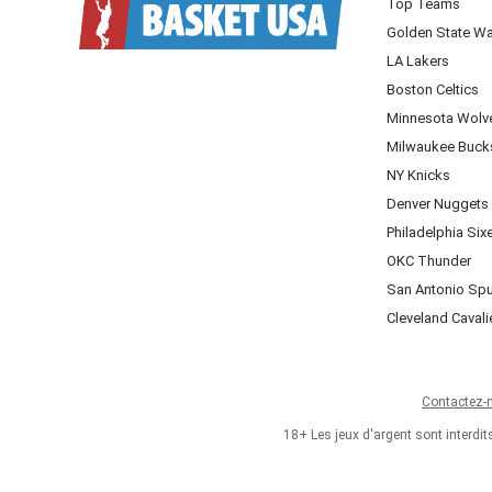
Top Teams
Golden State Wa
LA Lakers
Boston Celtics
Minnesota Wolv
Milwaukee Buck
NY Knicks
Denver Nuggets
Philadelphia Six
OKC Thunder
San Antonio Sp
Cleveland Cavali
Contactez-
18+ Les jeux d'argent sont interdi