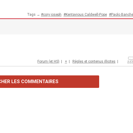
Tags →
cory joseph
Kentavious Caldwell-Pope
Paolo Banche
Forum (et HS)
|
+
|
Règles et contenus illicites
|
CHER LES COMMENTAIRES