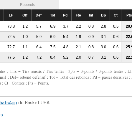
Rebonds
LF
Off
Def
Tot
Pd
Fte
Int
Bp
Ct
Pts
73.8
1.2
5.7
6.9
3.7
2.2
0.8
2.8
0.5
20.
72.5
1.0
5.9
6.9
5.4
1.9
0.9
3.1
0.6
22.
72.7
1.1
6.4
7.5
4.8
2.1
0.8
3.0
0.6
25.
77.5
1.2
7.2
8.4
5.2
2.0
0.7
3.1
0.6
22.
 ; Tirs = Tirs réussis / Tirs tentés ; 3pts = 3-points / 3-points tentés ; L
fensif ; Def= rebond défensif ; Tot = Total des rebonds ; Pd = passes décisives ; 
 ; Ct : Contres ; Pts = Points.
WhatsApp
de Basket USA
és