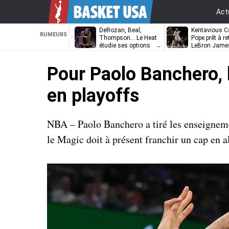
Act
DeRozan, Beal,
Kentavious Ca
RUMEURS
Thompson… Le Heat
Pope prêt à re
étudie ses options
LeBron Jame
Philadelphie ?
Pour Paolo Banchero, l’
en playoffs
NBA – Paolo Banchero a tiré les enseignemen
le Magic doit à présent franchir un cap en a