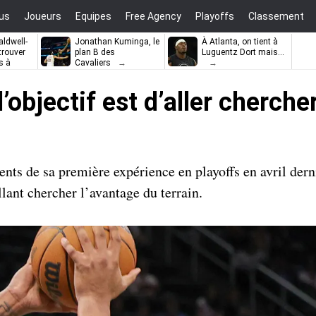
us
Joueurs
Equipes
Free Agency
Playoffs
Classement
ldwell-
Jonathan Kuminga, le
À Atlanta, on tient à
trouver
plan B des
Luguentz Dort mais…
s à
Cavaliers
objectif est d’aller cherche
ts de sa première expérience en playoffs en avril derni
llant chercher l’avantage du terrain.