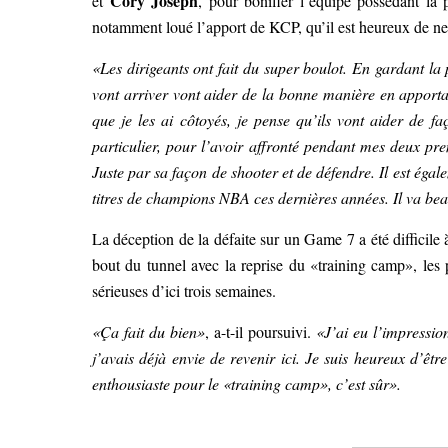
Cory Joseph
et
, pour bonifier l’équipe possédant la
notamment loué l’apport de KCP, qu’il est heureux de ne 
«Les dirigeants ont fait du super boulot. En gardant la 
vont arriver vont aider de la bonne manière en apporta
que je les ai côtoyés, je pense qu’ils vont aider de fa
particulier, pour l’avoir affronté pendant mes deux pr
Juste par sa façon de shooter et de défendre. Il est égal
titres de champions NBA ces dernières années. Il va bea
La déception de la défaite sur un Game 7 a été difficile à
bout du tunnel avec la reprise du «training camp», les 
sérieuses d’ici trois semaines.
«Ça fait du bien»
, a-t-il poursuivi.
«J’ai eu l’impressio
j’avais déjà envie de revenir ici. Je suis heureux d’êtr
enthousiaste pour le «training camp», c’est sûr».