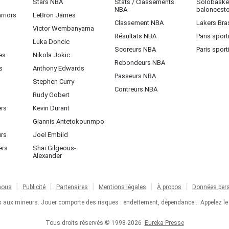
Stars NBA
Stats / Classements
Solobasket
NBA
baloncest
rriors
LeBron James
Classement NBA
Lakers Bras
Victor Wembanyama
Résultats NBA
Paris sport
Luka Doncic
Scoreurs NBA
Paris sport
es
Nikola Jokic
Rebondeurs NBA
s
Anthony Edwards
Passeurs NBA
Stephen Curry
Contreurs NBA
Rudy Gobert
ers
Kevin Durant
Giannis Antetokounmpo
urs
Joel Embiid
ers
Shai Gilgeous-
Alexander
nous
Publicité
Partenaires
Mentions légales
À propos
Données pers
ts aux mineurs. Jouer comporte des risques : endettement, dépendance... Appelez le
Tous droits réservés © 1998-2026
Eureka Presse