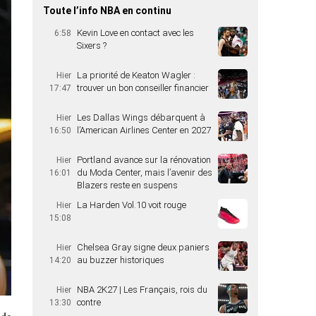
Toute l’info NBA en continu
Kevin Love en contact avec les
6:58
Sixers ?
La priorité de Keaton Wagler :
Hier
trouver un bon conseiller financier
17:47
Les Dallas Wings débarquent à
Hier
l’American Airlines Center en 2027
16:50
Portland avance sur la rénovation
Hier
du Moda Center, mais l’avenir des
16:01
Blazers reste en suspens
La Harden Vol.10 voit rouge
Hier
15:08
Chelsea Gray signe deux paniers
Hier
au buzzer historiques
14:20
NBA 2K27 | Les Français, rois du
Hier
contre
13:30