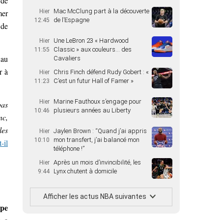
 de
Mac McClung part à la découverte
mer
Hier
de l’Espagne
12:45
 de
Une LeBron 23 « Hardwood
Hier
Classic » aux couleurs… des
11:55
 au
Cavaliers
r à
Chris Finch défend Rudy Gobert : «
Hier
C’est un futur Hall of Famer »
11:23
Marine Fauthoux s’engage pour
Hier
pas
plusieurs années au Liberty
10:46
nc,
les
Jaylen Brown : “Quand j’ai appris
Hier
mon transfert, j’ai balancé mon
10:10
t-il
téléphone !”
Après un mois d’invincibilité, les
Hier
Lynx chutent à domicile
9:44
Afficher les actus NBA suivantes
ope