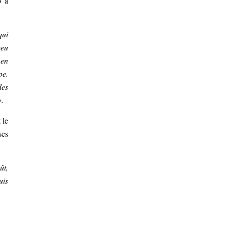
o a
qui
peu
en
pe.
des
».
 le
ses
ût,
uis