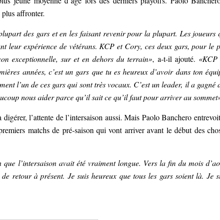
 plus jeune moyenne d’âge lors des derniers playoffs. Paolo Bancher
plus affronter.
plupart des gars et en les faisant revenir pour la plupart. Les joueurs 
nt leur expérience de vétérans. KCP et Cory, ces deux gars, pour le 
çon exceptionnelle, sur et en dehors du terrain»
, a-t-il ajouté.
«KCP 
emières années, c’est un gars que tu es heureux d’avoir dans ton équi
ement l’un de ces gars qui sont très vocaux. C’est un leader, il a gagné 
ucoup nous aider parce qu’il sait ce qu’il faut pour arriver au sommet
 digérer, l’attente de l’intersaison aussi. Mais Paolo Banchero entrevoit
premiers matchs de pré-saison qui vont arriver avant le début des cho
n que l’intersaison avait été vraiment longue. Vers la fin du mois d’ao
e de retour à présent. Je suis heureux que tous les gars soient là. Je s