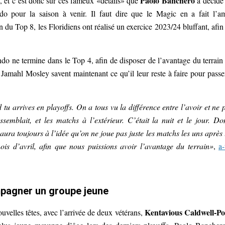
Paolo Banchero
, et c’est donc sur ces fameux «détails» que
a décidé
do pour la saison à venir. Il faut dire que le Magic en a fait l’a
in du Top 8, les Floridiens ont réalisé un exercice 2023/24 bluffant, afin
ando ne termine dans le Top 4, afin de disposer de l’avantage du terrain
Jamahl Mosley savent maintenant ce qu’il leur reste à faire pour passe
 tu arrives en playoffs. On a tous vu la différence entre l’avoir et ne 
semblait, et les matchs à l’extérieur. C’était la nuit et le jour. Do
aura toujours à l’idée qu’on ne joue pas juste les matchs les uns après 
ois d’avril, afin que nous puissions avoir l’avantage du terrain»
,
a-
mpagner un groupe jeune
Kentavious Caldwell-P
velles têtes, avec l’arrivée de deux vétérans,