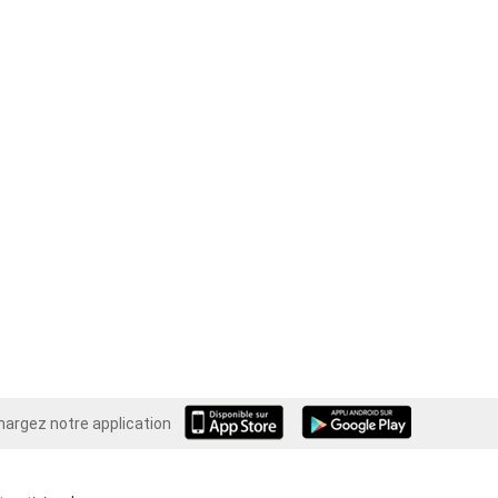
hargez notre application
Android