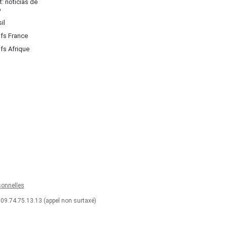
: noticias de
o
il
ifs France
ifs Afrique
onnelles
 09.74.75.13.13 (appel non surtaxé)