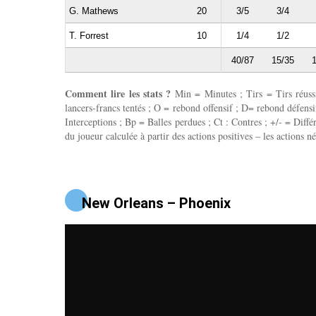
G. Mathews
20
3/5
3/4
T. Forrest
10
1/4
1/2
40/87
15/35
1
Comment lire les stats ?
Min = Minutes ; Tirs = Tirs réussis
lancers-francs tentés ; O = rebond offensif ; D= rebond défensif
Interceptions ; Bp = Balles perdues ; Ct : Contres ; +/- = Différ
du joueur calculée à partir des actions positives – les actions né
New Orleans – Phoenix