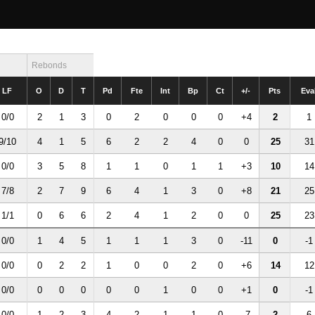
Rebonds
LF
O
D
T
Pd
Fte
Int
Bp
Ct
+/-
Pts
Eva
0/0
2
1
3
0
2
0
0
0
+4
2
1
9/10
4
1
5
6
2
2
4
0
0
25
31
0/0
3
5
8
1
1
0
1
1
+3
10
14
7/8
2
7
9
6
4
1
3
0
+8
21
25
1/1
0
6
6
2
4
1
2
0
0
25
23
0/0
1
4
5
1
1
1
3
0
-11
0
-1
0/0
0
2
2
1
0
0
2
0
+6
14
12
0/0
0
0
0
0
0
1
0
0
+1
0
-1
0/0
1
2
3
4
2
1
1
0
-7
2
6