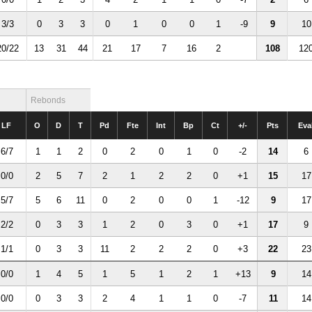
3/3
0
3
3
0
1
0
0
1
-9
9
10
20/22
13
31
44
21
17
7
16
2
108
12
Rebonds
LF
O
D
T
Pd
Fte
Int
Bp
Ct
+/-
Pts
Eva
6/7
1
1
2
0
2
0
1
0
-2
14
6
0/0
2
5
7
2
1
2
2
0
+1
15
17
5/7
5
6
11
0
2
0
0
1
-12
9
17
2/2
0
3
3
1
2
0
3
0
+1
17
9
1/1
0
3
3
11
2
2
2
0
+3
22
23
0/0
1
4
5
1
5
1
2
1
+13
9
14
0/0
0
3
3
2
4
1
1
0
-7
11
14