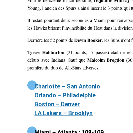
Dejounte Murray
Pour le deuxième match de suite,
s
Young, l’ancien des Spurs a ainsi inscrit le 3-points qui
Il restait pourtant deux secondes à Miami pour renverser
les Hawks brisent l’invincibilité du Heat dans la divisio
Devin Booker
Derrière les 52 points de
, les Suns n’ont
Tyrese Haliburton
(21 points, 17 passes) était de ret
Malcolm Brogdon
débuts avec Indiana. Sauf que
(30 
première du duo de All-Stars adverses.
Charlotte – San Antonio
Orlando – Philadelphie
Boston – Denver
LA Lakers – Brooklyn
Miami – Atlanta : 108-109