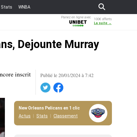
Stats
WNBA
Pariez en ligne avec
100€ offerts
Unibet
La suite →
cans, Dejounte Murray
ncore inscrit
Publié le 20/01/2024 à 7:42
Twitter
Facebook
New Orleans Pelicans en 1 clic
Actus
Stats
Classement