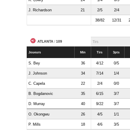
J. Richardson
21
2/5
2/4
38/82
12/31
ATLANTA
/
109
Tirs
Joueurs
Min
Tirs
3pts
S. Bey
36
4/12
0/5
J. Johnson
34
7/14
1/4
C. Capela
22
2/4
0/0
B. Bogdanovic
35
6/15
3/7
D. Murray
40
9/22
3/7
O. Okongwu
26
4/5
1/1
P. Mills
18
4/6
3/5