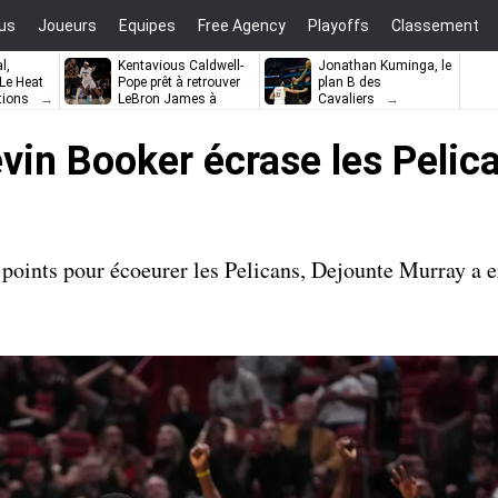
us
Joueurs
Equipes
Free Agency
Playoffs
Classement
l,
Kentavious Caldwell-
Jonathan Kuminga, le
e Heat
Pope prêt à retrouver
plan B des
tions
LeBron James à
Cavaliers
Philadelphie ?
evin Booker écrase les Peli
points pour écoeurer les Pelicans, Dejounte Murray a e