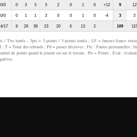
0/0
0
3
3
3
2
0
1
0
+12
9
12
0/0
0
1
1
3
0
0
1
0
-4
3
3
4/17
9
29
38
23
20
6
13
2
109
11
 / Tirs tentés ; 3pts = 3-points / 3-points tentés ; LF = lancers-francs réussi
 ; T = Total des rebonds ; Pd = passes décisives ; Fte : Fautes personnelles ; In
entiel de points quand le joueur est sur le terrain ; Pts = Points ; Eval : évaluat
gatives.