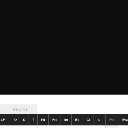
Rebonds
LF
O
D
T
Pd
Fte
Int
Bp
Ct
+/-
Pts
Eva