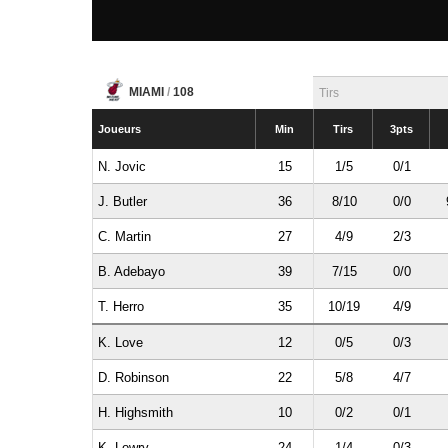
MIAMI
/
108
Tirs
Joueurs
Min
Tirs
3pts
N. Jovic
15
1/5
0/1
J. Butler
36
8/10
0/0
C. Martin
27
4/9
2/3
B. Adebayo
39
7/15
0/0
T. Herro
35
10/19
4/9
K. Love
12
0/5
0/3
D. Robinson
22
5/8
4/7
H. Highsmith
10
0/2
0/1
K. Lowry
24
1/4
0/3