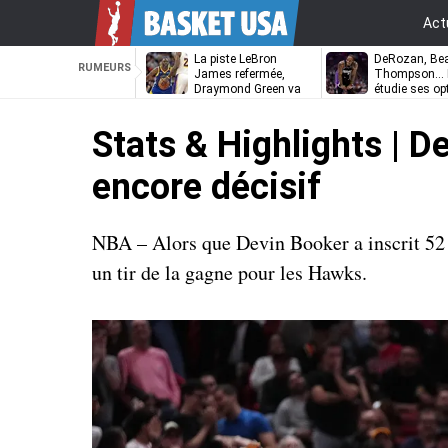
Act
La piste LeBron
DeRozan, Bea
RUMEURS
James refermée,
Thompson… L
Draymond Green va
étudie ses op
pouvoir rempiler à
Golden State
Stats & Highlights | D
encore décisif
NBA – Alors que Devin Booker a inscrit 52 
un tir de la gagne pour les Hawks.