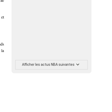
rae
 et
nds
 la
Afficher les actus NBA suivantes