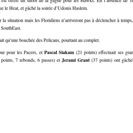
’est offert un shoot de la gagne pour les Hawks. En l’absence de T
 tue le Heat, et gâché la soirée d’Udonis Haslem.
 la situation mais les Floridiens n’arriveront pas à déclencher à temps,
n SouthEast.
 fait qu’une bouchée des Pelicans, pourtant au complet.
Pascal Siakam
our pour les Pacers, et
(21 points) effectuait ses gra
Jerami Grant
points, 7 rebonds, 6 passes) et
(37 points) ont gâché