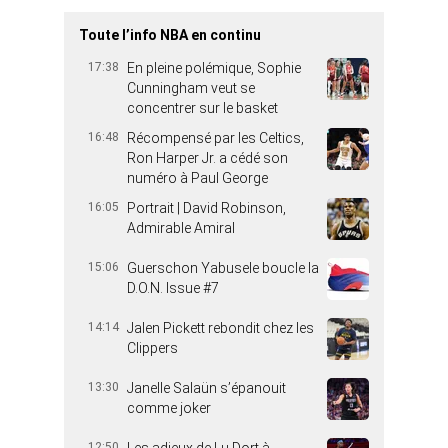
Toute l’info NBA en continu
17:38
En pleine polémique, Sophie
Cunningham veut se
concentrer sur le basket
16:48
Récompensé par les Celtics,
Ron Harper Jr. a cédé son
numéro à Paul George
16:05
Portrait | David Robinson,
Admirable Amiral
15:06
Guerschon Yabusele boucle la
D.O.N. Issue #7
14:14
Jalen Pickett rebondit chez les
Clippers
13:30
Janelle Salaün s’épanouit
comme joker
12:50
Les adieux de Lu Dort à