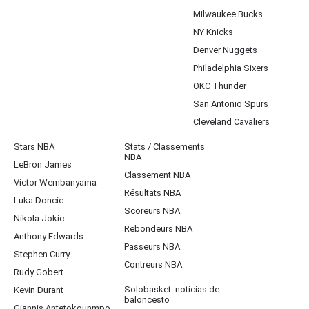
Milwaukee Bucks
NY Knicks
Denver Nuggets
Philadelphia Sixers
OKC Thunder
San Antonio Spurs
Cleveland Cavaliers
Stars NBA
Stats / Classements
NBA
LeBron James
Classement NBA
Victor Wembanyama
Résultats NBA
Luka Doncic
Scoreurs NBA
Nikola Jokic
Rebondeurs NBA
Anthony Edwards
Passeurs NBA
Stephen Curry
Contreurs NBA
Rudy Gobert
Solobasket: noticias de
Kevin Durant
baloncesto
Giannis Antetokounmpo