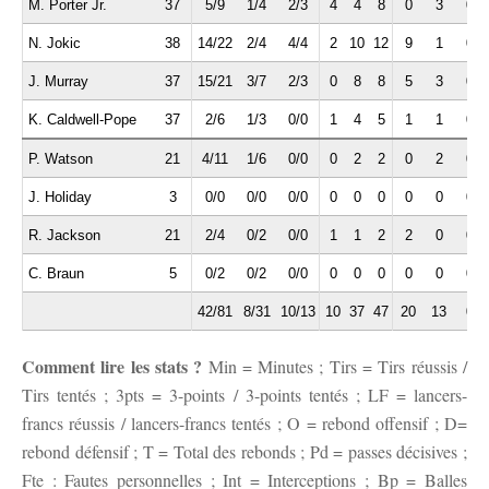
M. Porter Jr.
37
5/9
1/4
2/3
4
4
8
0
3
0
N. Jokic
38
14/22
2/4
4/4
2
10
12
9
1
0
J. Murray
37
15/21
3/7
2/3
0
8
8
5
3
0
K. Caldwell-Pope
37
2/6
1/3
0/0
1
4
5
1
1
0
P. Watson
21
4/11
1/6
0/0
0
2
2
0
2
0
J. Holiday
3
0/0
0/0
0/0
0
0
0
0
0
0
R. Jackson
21
2/4
0/2
0/0
1
1
2
2
0
0
C. Braun
5
0/2
0/2
0/0
0
0
0
0
0
0
42/81
8/31
10/13
10
37
47
20
13
0
Comment lire les stats ?
Min = Minutes ; Tirs = Tirs réussis /
Tirs tentés ; 3pts = 3-points / 3-points tentés ; LF = lancers-
francs réussis / lancers-francs tentés ; O = rebond offensif ; D=
rebond défensif ; T = Total des rebonds ; Pd = passes décisives ;
Fte : Fautes personnelles ; Int = Interceptions ; Bp = Balles