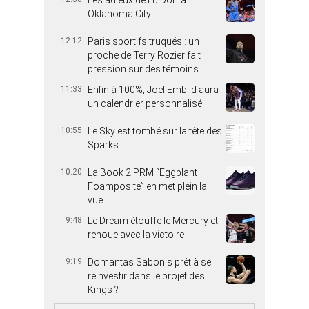
Oklahoma City
12:12
Paris sportifs truqués : un
proche de Terry Rozier fait
pression sur des témoins
11:33
Enfin à 100%, Joel Embiid aura
un calendrier personnalisé
10:55
Le Sky est tombé sur la tête des
Sparks
10:20
La Book 2 PRM “Eggplant
Foamposite” en met plein la
vue
9:48
Le Dream étouffe le Mercury et
renoue avec la victoire
9:19
Domantas Sabonis prêt à se
réinvestir dans le projet des
Kings ?