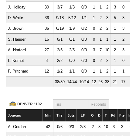
J. Holiday
30
3/7
1/3
0/0
1
1
2
3
0
0
D. White
36
9/18
5/12
1/1
1
2
3
5
3
2
J. Brown
36
6/19
1/9
0/2
0
2
2
1
3
2
S. Hauser
16
0/1
0/1
0/0
0
1
1
1
2
0
A. Horford
27
2/5
2/5
0/0
3
7
10
2
3
0
L. Kornet
8
2/2
0/0
0/0
0
2
2
1
0
0
P. Pritchard
12
1/2
1/1
0/0
1
1
2
1
1
0
38/89
14/44
10/14
12
26
38
21
17
5
DENVER
/
102
Tirs
Rebonds
Joueurs
Min
Tirs
3pts
LF
O
D
T
Pd
Fte
Int
A. Gordon
42
0/6
0/3
2/3
2
8
10
3
3
0