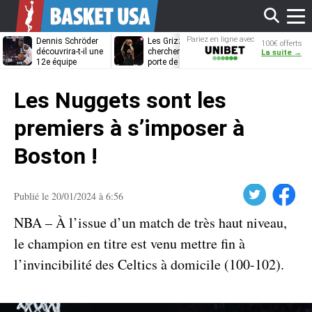
Affi
Pariez en ligne avec
Dennis Schröder
Les Grizzlies
Dwane Casey
100€ offerts
Unibet
découvrira-t-il une
cherchent déjà une
bientôt coach
La suite →
12e équipe
porte de sortie
Rome ?
différente ?
pour D’Angelo
le
Russell
Les Nuggets sont les
men
premiers à s’imposer à
Boston !
Twitter
Facebook
Publié le 20/01/2024 à 6:56
NBA – À l’issue d’un match de très haut niveau,
le champion en titre est venu mettre fin à
l’invincibilité des Celtics à domicile (100-102).