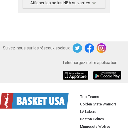
Afficher les actus NBA suivantes
Suivez-nous sur les réseaux sociaux
Twitter
Facebook
Instagram
Téléchargez notre application
iOS
Android
Top Teams
Golden State Warriors
LA Lakers
Boston Celtics
Minnesota Wolves