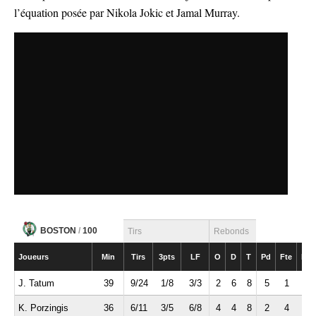
l’équation posée par Nikola Jokic et Jamal Murray.
BOSTON
/
100
Tirs
Rebonds
Joueurs
Min
Tirs
3pts
LF
O
D
T
Pd
Fte
Int
J. Tatum
39
9/24
1/8
3/3
2
6
8
5
1
1
K. Porzingis
36
6/11
3/5
6/8
4
4
8
2
4
0