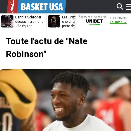
Af
Pariez en ligne avec
Dennis Schröder
Les Grizzlies
Dwane Casey
100€ offerts
Unibet
découvrira-t-il une
cherchent déjà une
bientôt coach
La suite →
12e équipe
porte de sortie
Rome ?
différente ?
pour D’Angelo
l
Russell
Toute l'actu de
"Nate
m
Robinson"