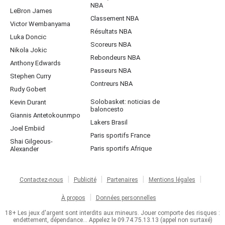
NBA
LeBron James
Classement NBA
Victor Wembanyama
Résultats NBA
Luka Doncic
Scoreurs NBA
Nikola Jokic
Rebondeurs NBA
Anthony Edwards
Passeurs NBA
Stephen Curry
Contreurs NBA
Rudy Gobert
Solobasket: noticias de
Kevin Durant
baloncesto
Giannis Antetokounmpo
Lakers Brasil
Joel Embiid
Paris sportifs France
Shai Gilgeous-
Paris sportifs Afrique
Alexander
Contactez-nous
Publicité
Partenaires
Mentions légales
À propos
Données personnelles
18+ Les jeux d'argent sont interdits aux mineurs. Jouer comporte des risques :
endettement, dépendance... Appelez le 09.74.75.13.13 (appel non surtaxé)