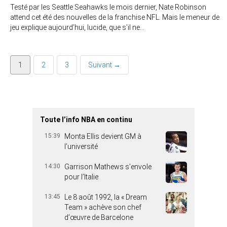
Testé par les Seattle Seahawks le mois dernier, Nate Robinson
attend cet été des nouvelles de la franchise NFL. Mais le meneur de
jeu explique aujourd’hui, lucide, que s’il ne…
1
2
3
Suivant →
Toute l’info NBA en continu
15:39
Monta Ellis devient GM à
l’université
14:30
Garrison Mathews s’envole
pour l’Italie
13:45
Le 8 août 1992, la « Dream
Team » achève son chef
d’œuvre de Barcelone