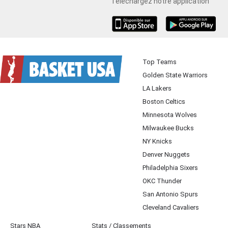
Téléchargez notre application
iOS
Android
Top Teams
Golden State Warriors
LA Lakers
Boston Celtics
Minnesota Wolves
Milwaukee Bucks
NY Knicks
Denver Nuggets
Philadelphia Sixers
OKC Thunder
San Antonio Spurs
Cleveland Cavaliers
Stars NBA
Stats / Classements