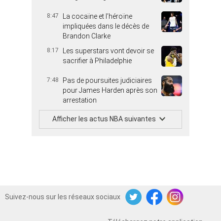
8:47
La cocaïne et l’héroïne
impliquées dans le décès de
Brandon Clarke
8:17
Les superstars vont devoir se
sacrifier à Philadelphie
7:48
Pas de poursuites judiciaires
pour James Harden après son
arrestation
Afficher les actus NBA suivantes
Suivez-nous sur les réseaux sociaux
Twitter
Facebook
Instagram