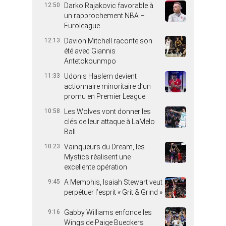
12:50
Darko Rajakovic favorable à
un rapprochement NBA –
Euroleague
12:13
Davion Mitchell raconte son
été avec Giannis
Antetokounmpo
11:33
Udonis Haslem devient
actionnaire minoritaire d’un
promu en Premier League
10:58
Les Wolves vont donner les
clés de leur attaque à LaMelo
Ball
10:23
Vainqueurs du Dream, les
Mystics réalisent une
excellente opération
9:45
A Memphis, Isaiah Stewart veut
perpétuer l’esprit « Grit & Grind »
9:16
Gabby Williams enfonce les
Wings de Paige Bueckers