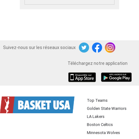
Suivez-nous sur les réseaux sociaux
Twitter
Facebook
Instagram
Téléchargez notre application
iOS
Android
Top Teams
Golden State Warriors
LA Lakers
Boston Celtics
Minnesota Wolves