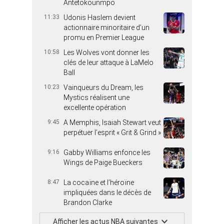
Antetokounmpo
11:33
Udonis Haslem devient
actionnaire minoritaire d’un
promu en Premier League
10:58
Les Wolves vont donner les
clés de leur attaque à LaMelo
Ball
10:23
Vainqueurs du Dream, les
Mystics réalisent une
excellente opération
9:45
A Memphis, Isaiah Stewart veut
perpétuer l’esprit « Grit & Grind »
9:16
Gabby Williams enfonce les
Wings de Paige Bueckers
8:47
La cocaïne et l’héroïne
impliquées dans le décès de
Brandon Clarke
Afficher les actus NBA suivantes