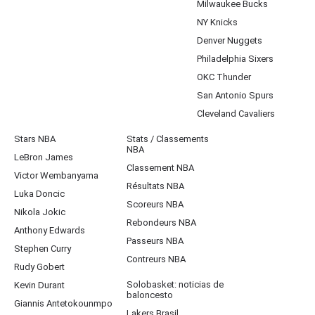
Milwaukee Bucks
NY Knicks
Denver Nuggets
Philadelphia Sixers
OKC Thunder
San Antonio Spurs
Cleveland Cavaliers
Stars NBA
Stats / Classements
NBA
LeBron James
Classement NBA
Victor Wembanyama
Résultats NBA
Luka Doncic
Scoreurs NBA
Nikola Jokic
Rebondeurs NBA
Anthony Edwards
Passeurs NBA
Stephen Curry
Contreurs NBA
Rudy Gobert
Solobasket: noticias de
Kevin Durant
baloncesto
Giannis Antetokounmpo
Lakers Brasil