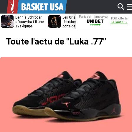
Af
Pariez en ligne avec
Dennis Schröder
Les Grizzlies
Dwane Casey
100€ offerts
Unibet
découvrira-t-il une
cherchent déjà une
bientôt coach
La suite →
12e équipe
porte de sortie
Rome ?
différente ?
pour D’Angelo
l
Russell
Toute l'actu de
"Luka .77"
m