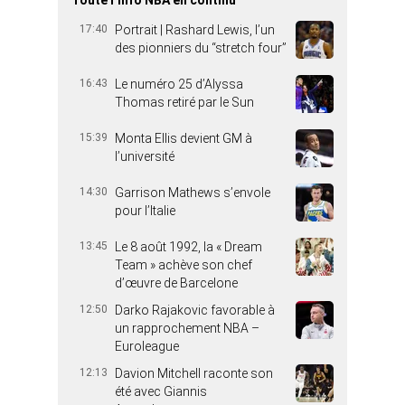
17:40
Portrait | Rashard Lewis, l’un
des pionniers du “stretch four”
16:43
Le numéro 25 d’Alyssa
Thomas retiré par le Sun
15:39
Monta Ellis devient GM à
l’université
14:30
Garrison Mathews s’envole
pour l’Italie
13:45
Le 8 août 1992, la « Dream
Team » achève son chef
d’œuvre de Barcelone
12:50
Darko Rajakovic favorable à
un rapprochement NBA –
Euroleague
12:13
Davion Mitchell raconte son
été avec Giannis