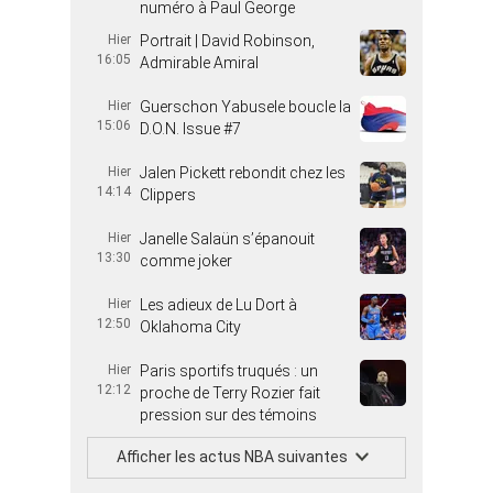
numéro à Paul George
Hier
Portrait | David Robinson,
16:05
Admirable Amiral
Hier
Guerschon Yabusele boucle la
15:06
D.O.N. Issue #7
Hier
Jalen Pickett rebondit chez les
14:14
Clippers
Hier
Janelle Salaün s’épanouit
13:30
comme joker
Hier
Les adieux de Lu Dort à
12:50
Oklahoma City
Hier
Paris sportifs truqués : un
12:12
proche de Terry Rozier fait
pression sur des témoins
Afficher les actus NBA suivantes