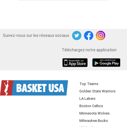
Suivez-nous sur les réseaux sociaux
Twitter
Facebook
Instagram
Téléchargez notre application
iOS
Android
Top Teams
Golden State Warriors
LA Lakers
Boston Celtics
Minnesota Wolves
Milwaukee Bucks