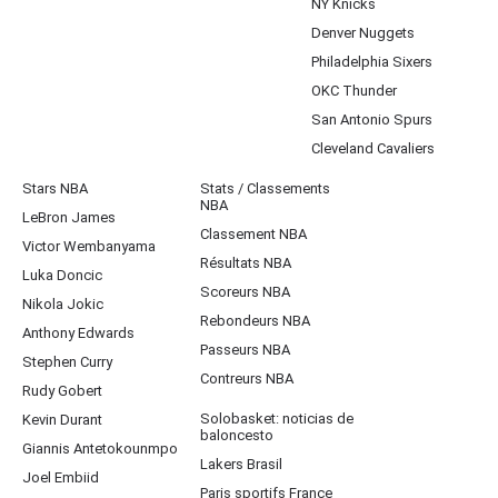
NY Knicks
Denver Nuggets
Philadelphia Sixers
OKC Thunder
San Antonio Spurs
Cleveland Cavaliers
Stars NBA
Stats / Classements
NBA
LeBron James
Classement NBA
Victor Wembanyama
Résultats NBA
Luka Doncic
Scoreurs NBA
Nikola Jokic
Rebondeurs NBA
Anthony Edwards
Passeurs NBA
Stephen Curry
Contreurs NBA
Rudy Gobert
Solobasket: noticias de
Kevin Durant
baloncesto
Giannis Antetokounmpo
Lakers Brasil
Joel Embiid
Paris sportifs France