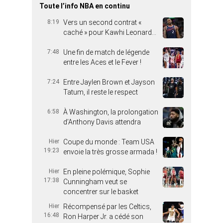
Toute l’info NBA en continu
8:19
Vers un second contrat «
caché » pour Kawhi Leonard…
7:48
Une fin de match de légende
entre les Aces et le Fever !
7:24
Entre Jaylen Brown et Jayson
Tatum, il reste le respect
6:58
À Washington, la prolongation
d’Anthony Davis attendra
Hier
Coupe du monde : Team USA
19:23
envoie la très grosse armada !
Hier
En pleine polémique, Sophie
17:38
Cunningham veut se
concentrer sur le basket
Hier
Récompensé par les Celtics,
16:48
Ron Harper Jr. a cédé son