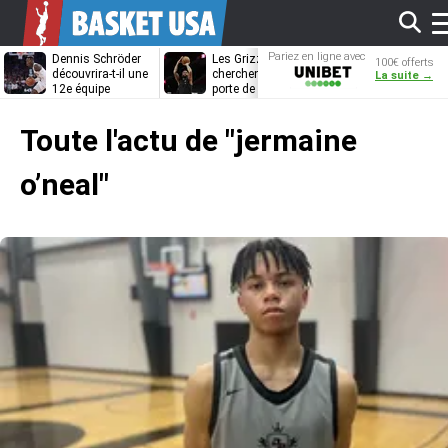
Af
Pariez en ligne avec
Dennis Schröder
Les Grizzlies
Dwane Casey
100€ offerts
Unibet
découvrira-t-il une
cherchent déjà une
bientôt coach
La suite →
12e équipe
porte de sortie
Rome ?
différente ?
pour D’Angelo
l
Russell
Toute l'actu de
"jermaine
m
o’neal"