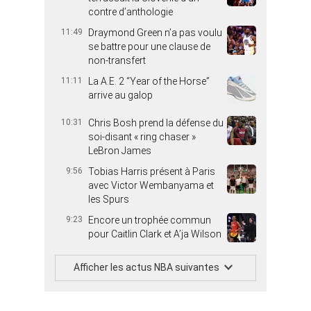
contre d’anthologie
11:49
Draymond Green n’a pas voulu
se battre pour une clause de
non-transfert
11:11
La A.E. 2 “Year of the Horse”
arrive au galop
10:31
Chris Bosh prend la défense du
soi-disant « ring chaser »
LeBron James
9:56
Tobias Harris présent à Paris
avec Victor Wembanyama et
les Spurs
9:23
Encore un trophée commun
pour Caitlin Clark et A’ja Wilson
Afficher les actus NBA suivantes