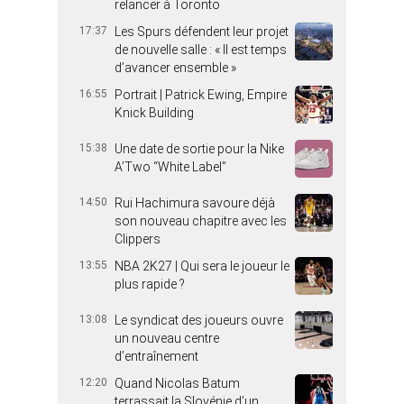
relancer à Toronto
17:37
Les Spurs défendent leur projet
de nouvelle salle : « Il est temps
d’avancer ensemble »
16:55
Portrait | Patrick Ewing, Empire
Knick Building
15:38
Une date de sortie pour la Nike
A’Two “White Label”
14:50
Rui Hachimura savoure déjà
son nouveau chapitre avec les
Clippers
13:55
NBA 2K27 | Qui sera le joueur le
plus rapide ?
13:08
Le syndicat des joueurs ouvre
un nouveau centre
d’entraînement
12:20
Quand Nicolas Batum
terrassait la Slovénie d’un