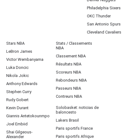
Philadelphia Sixers
OKC Thunder
San Antonio Spurs
Cleveland Cavaliers
Stars NBA
Stats / Classements
NBA
LeBron James
Classement NBA
Victor Wembanyama
Résultats NBA
Luka Doncic
Scoreurs NBA
Nikola Jokic
Rebondeurs NBA
Anthony Edwards
Passeurs NBA
Stephen Curry
Contreurs NBA
Rudy Gobert
Solobasket: noticias de
Kevin Durant
baloncesto
Giannis Antetokounmpo
Lakers Brasil
Joel Embiid
Paris sportifs France
Shai Gilgeous-
Paris sportifs Afrique
Alexander