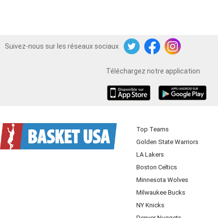
Suivez-nous sur les réseaux sociaux
Twitter
Facebook
Instagram
Téléchargez notre application
iOS
Android
Top Teams
Golden State Warriors
LA Lakers
Boston Celtics
Minnesota Wolves
Milwaukee Bucks
NY Knicks
Denver Nuggets