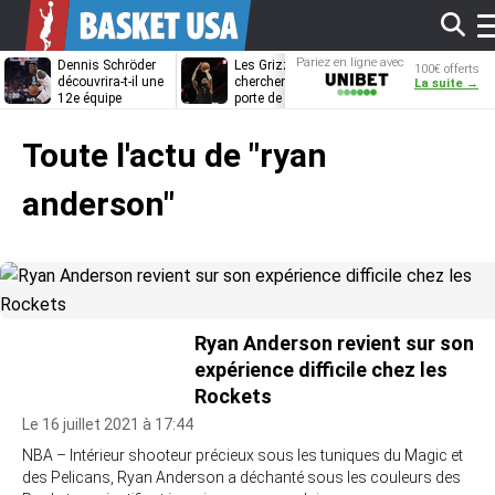
Af
Pariez en ligne avec
Dennis Schröder
Les Grizzlies
Dwane Casey
100€ offerts
Unibet
découvrira-t-il une
cherchent déjà une
bientôt coach
La suite →
12e équipe
porte de sortie
Rome ?
différente ?
pour D’Angelo
l
Russell
Toute l'actu de
"ryan
m
anderson"
Ryan Anderson revient sur son
expérience difficile chez les
Rockets
Le 16 juillet 2021 à 17:44
NBA – Intérieur shooteur précieux sous les tuniques du Magic et
des Pelicans, Ryan Anderson a déchanté sous les couleurs des