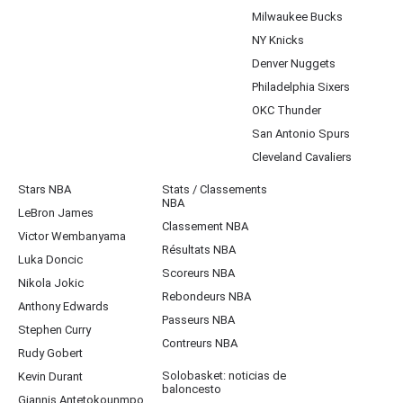
Milwaukee Bucks
NY Knicks
Denver Nuggets
Philadelphia Sixers
OKC Thunder
San Antonio Spurs
Cleveland Cavaliers
Stars NBA
Stats / Classements
NBA
LeBron James
Classement NBA
Victor Wembanyama
Résultats NBA
Luka Doncic
Scoreurs NBA
Nikola Jokic
Rebondeurs NBA
Anthony Edwards
Passeurs NBA
Stephen Curry
Contreurs NBA
Rudy Gobert
Solobasket: noticias de
Kevin Durant
baloncesto
Giannis Antetokounmpo