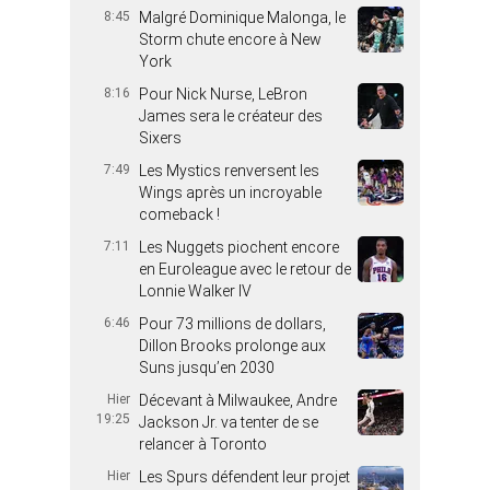
8:45
Malgré Dominique Malonga, le
Storm chute encore à New
York
8:16
Pour Nick Nurse, LeBron
James sera le créateur des
Sixers
7:49
Les Mystics renversent les
Wings après un incroyable
comeback !
7:11
Les Nuggets piochent encore
en Euroleague avec le retour de
Lonnie Walker IV
6:46
Pour 73 millions de dollars,
Dillon Brooks prolonge aux
Suns jusqu’en 2030
Hier
Décevant à Milwaukee, Andre
19:25
Jackson Jr. va tenter de se
relancer à Toronto
Hier
Les Spurs défendent leur projet