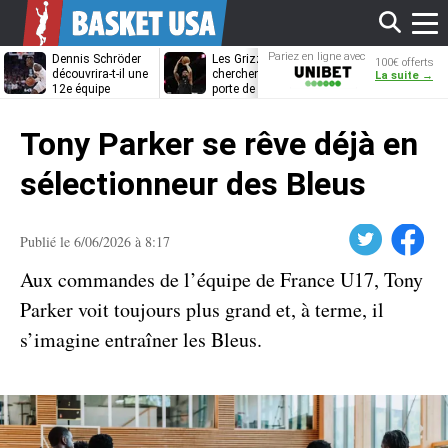
Affi
Pariez en ligne avec
Dennis Schröder
Les Grizzlies
Dwane Casey
100€ offerts
Unibet
découvrira-t-il une
cherchent déjà une
bientôt coach
La suite →
12e équipe
porte de sortie
Rome ?
différente ?
pour D’Angelo
le
Russell
Tony Parker se rêve déjà en
men
sélectionneur des Bleus
Twitter
Facebook
Publié le 6/06/2026 à 8:17
Aux commandes de l’équipe de France U17, Tony
Parker voit toujours plus grand et, à terme, il
s’imagine entraîner les Bleus.