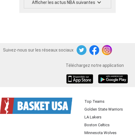
Afficher les actus NBA suivantes
Suivez-nous sur les réseaux sociaux
Twitter
Facebook
Instagram
Téléchargez notre application
iOS
Android
Top Teams
Golden State Warriors
LA Lakers
Boston Celtics
Minnesota Wolves