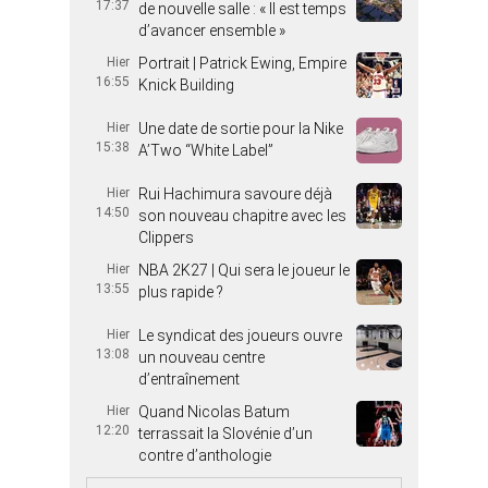
17:37
de nouvelle salle : « Il est temps
d’avancer ensemble »
Hier
Portrait | Patrick Ewing, Empire
16:55
Knick Building
Hier
Une date de sortie pour la Nike
15:38
A’Two “White Label”
Hier
Rui Hachimura savoure déjà
14:50
son nouveau chapitre avec les
Clippers
Hier
NBA 2K27 | Qui sera le joueur le
13:55
plus rapide ?
Hier
Le syndicat des joueurs ouvre
13:08
un nouveau centre
d’entraînement
Hier
Quand Nicolas Batum
12:20
terrassait la Slovénie d’un
contre d’anthologie