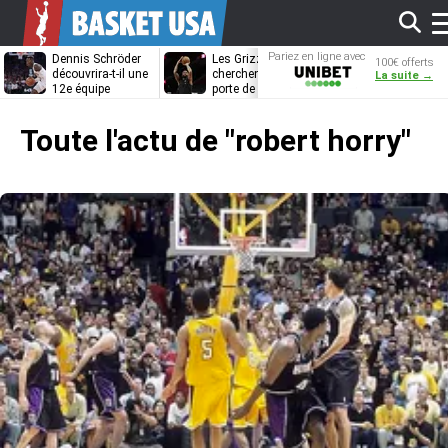
Af
Pariez en ligne avec
Dennis Schröder
Les Grizzlies
Dwane Casey
100€ offerts
Unibet
découvrira-t-il une
cherchent déjà une
bientôt coach
La suite →
12e équipe
porte de sortie
Rome ?
différente ?
pour D’Angelo
l
Russell
Toute l'actu de
"robert horry"
m