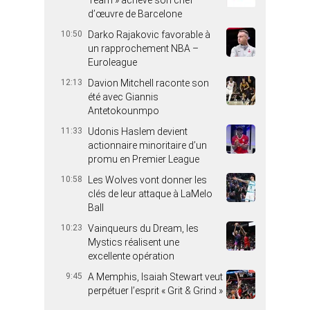
Team » achève son chef
d’œuvre de Barcelone
10:50
Darko Rajakovic favorable à
un rapprochement NBA –
Euroleague
12:13
Davion Mitchell raconte son
été avec Giannis
Antetokounmpo
11:33
Udonis Haslem devient
actionnaire minoritaire d’un
promu en Premier League
10:58
Les Wolves vont donner les
clés de leur attaque à LaMelo
Ball
10:23
Vainqueurs du Dream, les
Mystics réalisent une
excellente opération
9:45
A Memphis, Isaiah Stewart veut
perpétuer l’esprit « Grit & Grind »