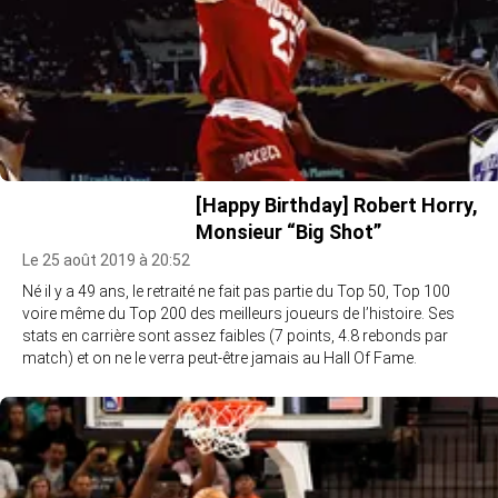
[Happy Birthday] Robert Horry,
Monsieur “Big Shot”
Le 25 août 2019 à 20:52
Né il y a 49 ans, le retraité ne fait pas partie du Top 50, Top 100
voire même du Top 200 des meilleurs joueurs de l’histoire. Ses
stats en carrière sont assez faibles (7 points, 4.8 rebonds par
match) et on ne le verra peut-être jamais au Hall Of Fame.