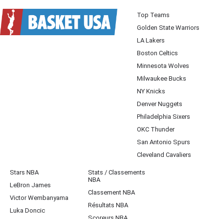
Top Teams
Golden State Warriors
LA Lakers
Boston Celtics
Minnesota Wolves
Milwaukee Bucks
NY Knicks
Denver Nuggets
Philadelphia Sixers
OKC Thunder
San Antonio Spurs
Cleveland Cavaliers
Stars NBA
Stats / Classements
NBA
LeBron James
Classement NBA
Victor Wembanyama
Résultats NBA
Luka Doncic
Scoreurs NBA