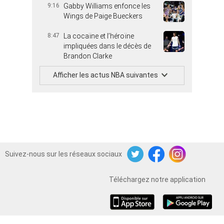
9:16
Gabby Williams enfonce les
Wings de Paige Bueckers
8:47
La cocaïne et l’héroïne
impliquées dans le décès de
Brandon Clarke
Afficher les actus NBA suivantes
Suivez-nous sur les réseaux sociaux
Twitter
Facebook
Instagram
Téléchargez notre application
iOS
Android