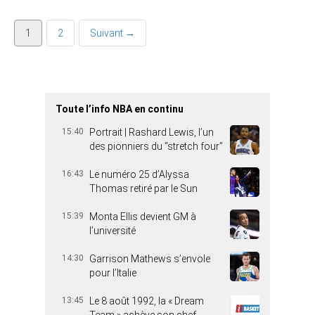
1
2
Suivant →
Toute l’info NBA en continu
15:40
Portrait | Rashard Lewis, l’un
des pionniers du “stretch four”
16:43
Le numéro 25 d’Alyssa
Thomas retiré par le Sun
15:39
Monta Ellis devient GM à
l’université
14:30
Garrison Mathews s’envole
pour l’Italie
13:45
Le 8 août 1992, la « Dream