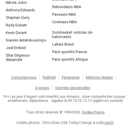
Nikola Jokic
Rebondeurs NBA
Anthony Edwards
Passeurs NBA
Stephen Curry
Contreurs NBA
Rudy Gobert
Solobasket: noticias de
Kevin Durant
baloncesto
Giannis Antetokounmpo
Lakers Brasil
Joel Embiid
Paris sportifs France
Shai Gilgeous-
Paris sportifs Afrique
Alexander
Contactez-nous
Publicité
Partenaires
Mentions légales
À propos
Données personnelles
18+ Les jeux d'argent sont interdits aux mineurs. Jouer comporte des risques :
endettement, dépendance... Appelez le 09.74.75.13.13 (appel non surtaxé)
Tous droits réservés © 1998-2026
Eureka Presse
Crédits photos : Chris Elise, USA Today | Design & code
juxy.fr