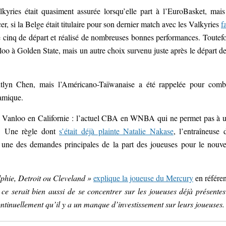
kyries était quasiment assurée lorsqu’elle part à l’EuroBasket, mais
, si la Belge était titulaire pour son dernier match avec les Valkyries
f
e cinq de départ et réalisé de nombreuses bonnes performances. Toutefo
nloo à Golden State, mais un autre choix survenu juste après le départ de
itlyn Chen, mais l’Américano-Taïwanaise a été rappelée pour comb
namique.
lie Vanloo en Californie : l’actuel CBA en WNBA qui ne permet pas à 
f. Une règle dont
s’était déjà plainte Natalie Nakase
, l’entraîneuse 
rs une des demandes principales de la part des joueuses pour le nouv
lphie, Detroit ou Cleveland »
explique la joueuse du Mercury
en référe
ce serait bien aussi de se concentrer sur les joueuses déjà présentes
continuellement qu’il y a un manque d’investissement sur leurs joueuses.