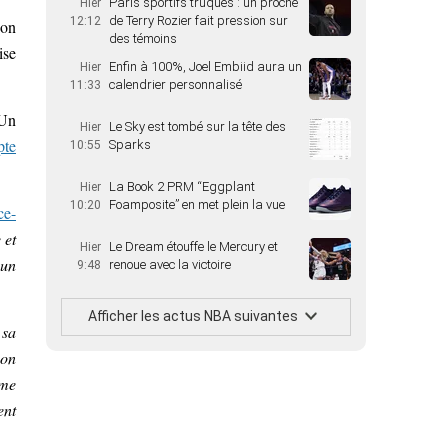
Paris sportifs truqués : un proche
Hier
de Terry Rozier fait pression sur
12:12
son
des témoins
ise
Enfin à 100%, Joel Embiid aura un
Hier
calendrier personnalisé
11:33
 Un
Le Sky est tombé sur la tête des
Hier
pte
Sparks
10:55
La Book 2 PRM “Eggplant
Hier
Foamposite” en met plein la vue
10:20
e-
 et
Le Dream étouffe le Mercury et
Hier
’un
renoue avec la victoire
9:48
Afficher les actus NBA suivantes
 sa
mon
 me
ent