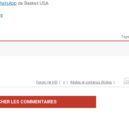
WhatsApp
de Basket USA
és
Tag
Forum (et HS)
|
+
|
Règles et contenus illicites
|
CHER LES COMMENTAIRES