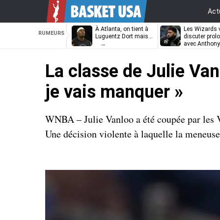
Act
À Atlanta, on tient à
Les Wizards 
RUMEURS
Luguentz Dort mais…
discuter prol
avec Anthony
Davis
La classe de Julie Vanl
je vais manquer »
WNBA – Julie Vanloo a été coupée par les Va
Une décision violente à laquelle la meneuse