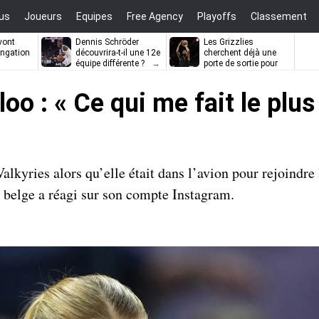
us
Joueurs
Equipes
Free Agency
Playoffs
Classement
vont
Dennis Schröder
Les Grizzlies
ongation
découvrira-t-il une 12e
cherchent déjà une
équipe différente ?
porte de sortie pour
D’Angelo Russell
oo : « Ce qui me fait le plus
lkyries alors qu’elle était dans l’avion pour rejoindre 
 belge a réagi sur son compte Instagram.