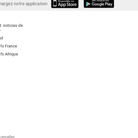
hargez notre application
Android
: noticias de
o
il
ifs France
ifs Afrique
onnelles