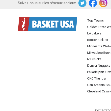
Suivez-nous sur les réseaux sociaux
Twitter
Facebook
Instagram
Top Teams
Golden State Wa
LA Lakers
Boston Celtics
Minnesota Wolv
Milwaukee Buck
NY Knicks
Denver Nuggets
Philadelphia Six
OKC Thunder
San Antonio Sp
Cleveland Cavali
Contactez-