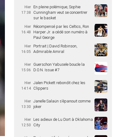
En pleine polémique, Sophie
Hier
Cunningham veut se concentrer
17:38
sur le basket
Récompensé par les Celtics, Ron
Hier
Harper Jr. a cédé son numéro à
16:48
Paul George
Portrait | David Robinson,
Hier
Admirable Amiral
16:05
Guerschon Yabusele boucle la
Hier
D.O.N. Issue #7
15:06
Jalen Pickett rebondit chez les
Hier
Clippers
14:14
Janelle Salaün s’épanouit comme
Hier
joker
13:30
Les adieux de Lu Dort à Oklahoma
Hier
City
12:50