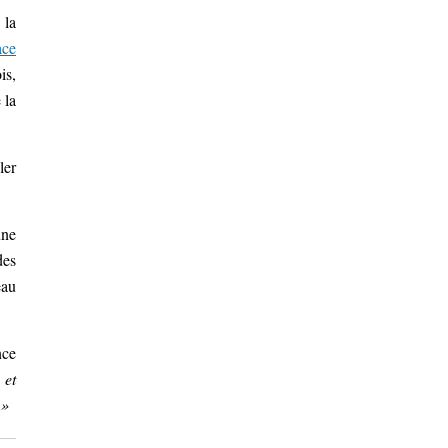
 la
ace
is,
 la
ler
une
des
eau
nce
 et
 »