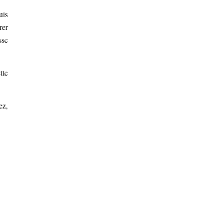
uis
rer
sse
tte
ez,