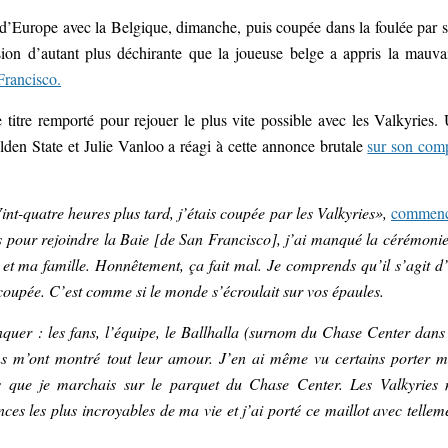
d’Europe avec la Belgique, dimanche, puis coupée dans la foulée par 
n d’autant plus déchirante que la joueuse belge a appris la mauva
 Francisco.
le titre remporté pour rejouer le plus vite possible avec les Valkyries.
lden State et Julie Vanloo a réagi à cette annonce brutale
sur son com
nt-quatre heures plus tard, j’étais coupée par les Valkyries»,
commenc
pour rejoindre la Baie [de San Francisco], j’ai manqué la cérémonie
et ma famille. Honnêtement, ça fait mal. Je comprends qu’il s’agit d
 coupée. C’est comme si le monde s’écroulait sur vos épaules.
anquer : les fans, l’équipe, le Ballhalla (surnom du Chase Center dans
fans m’ont montré tout leur amour. J’en ai même vu certains porter 
ois que je marchais sur le parquet du Chase Center. Les Valkyries
ces les plus incroyables de ma vie et j’ai porté ce maillot avec tellem