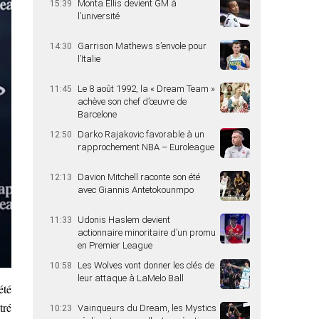
Monta Ellis devient GM à
15:39
l’université
Garrison Mathews s’envole pour
14:30
l’Italie
Le 8 août 1992, la « Dream Team »
11:45
achève son chef d’œuvre de
Barcelone
Darko Rajakovic favorable à un
12:50
rapprochement NBA – Euroleague
Davion Mitchell raconte son été
12:13
avec Giannis Antetokounmpo
Udonis Haslem devient
11:33
actionnaire minoritaire d’un promu
en Premier League
Les Wolves vont donner les clés de
10:58
leur attaque à LaMelo Ball
été
tré
Vainqueurs du Dream, les Mystics
10:23