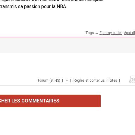
a transmis sa passion pour la NBA.
Tags →
jimmy butler
pat ri
Forum (et HS)
|
+
|
Règles et contenus illicites
|
CHER LES COMMENTAIRES