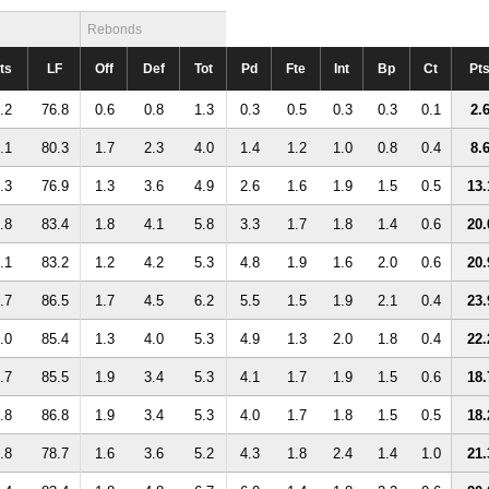
Rebonds
ts
LF
Off
Def
Tot
Pd
Fte
Int
Bp
Ct
Pt
.2
76.8
0.6
0.8
1.3
0.3
0.5
0.3
0.3
0.1
2.
.1
80.3
1.7
2.3
4.0
1.4
1.2
1.0
0.8
0.4
8.
.3
76.9
1.3
3.6
4.9
2.6
1.6
1.9
1.5
0.5
13.
.8
83.4
1.8
4.1
5.8
3.3
1.7
1.8
1.4
0.6
20.
.1
83.2
1.2
4.2
5.3
4.8
1.9
1.6
2.0
0.6
20.
.7
86.5
1.7
4.5
6.2
5.5
1.5
1.9
2.1
0.4
23.
.0
85.4
1.3
4.0
5.3
4.9
1.3
2.0
1.8
0.4
22.
.7
85.5
1.9
3.4
5.3
4.1
1.7
1.9
1.5
0.6
18.
.8
86.8
1.9
3.4
5.3
4.0
1.7
1.8
1.5
0.5
18.
.8
78.7
1.6
3.6
5.2
4.3
1.8
2.4
1.4
1.0
21.