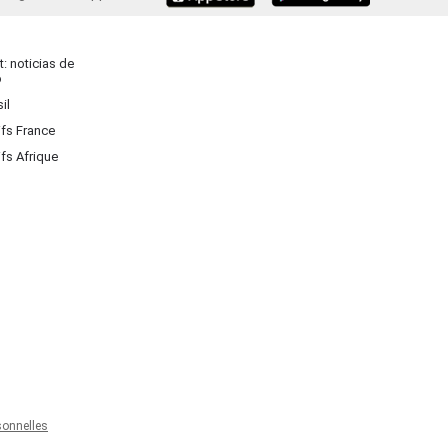
: noticias de
o
il
ifs France
ifs Afrique
onnelles