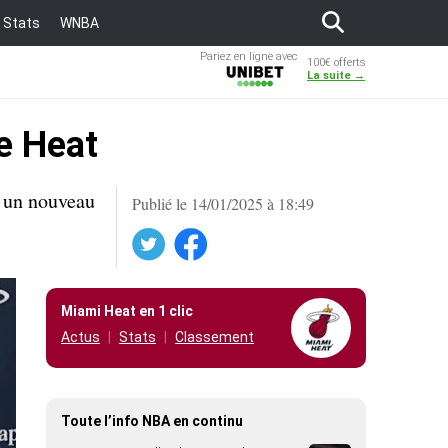
Stats
WNBA
Pariez en ligne avec
100€ offerts
Unibet
La suite →
le Heat
r un nouveau
Publié le 14/01/2025 à 18:49
Twitter
Facebook
Miami Heat en 1 clic
Actus
Stats
Classement
Toute l’info NBA en continu