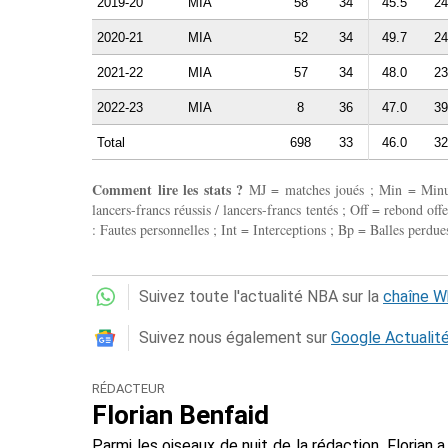
2019-20
MIA
58
34
45.5
24
2020-21
MIA
52
34
49.7
24
2021-22
MIA
57
34
48.0
23
2022-23
MIA
8
36
47.0
39
Total
698
33
46.0
32
Comment lire les stats ?
MJ = matches joués ; Min = Minutes
lancers-francs réussis / lancers-francs tentés ; Off = rebond of
: Fautes personnelles ; Int = Interceptions ; Bp = Balles perdues
Suivez toute l'actualité NBA sur la
chaîne 
Suivez nous également sur
Google Actualit
RÉDACTEUR
Florian Benfaid
Parmi les oiseaux de nuit de la rédaction, Floria