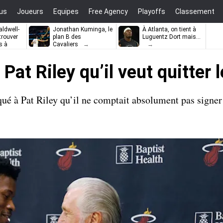
us
Joueurs
Equipes
Free Agency
Playoffs
Classement
ldwell-
Jonathan Kuminga, le
À Atlanta, on tient à
trouver
plan B des
Luguentz Dort mais…
s à
Cavaliers
Pat Riley qu’il veut quitter 
ué à Pat Riley qu’il ne comptait absolument pas signe