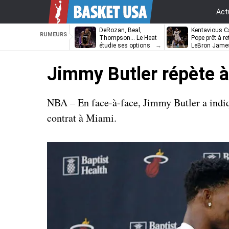
Act
DeRozan, Beal,
Kentavious Ca
RUMEURS
Thompson… Le Heat
Pope prêt à re
étudie ses options
LeBron Jame
Philadelphie ?
Jimmy Butler répète à 
NBA – En face-à-face, Jimmy Butler a indiq
contrat à Miami.