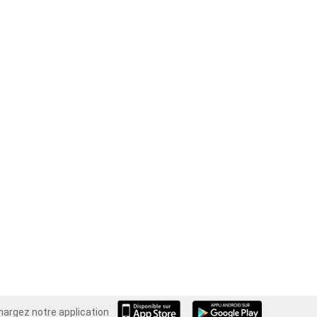
hargez notre application
Android