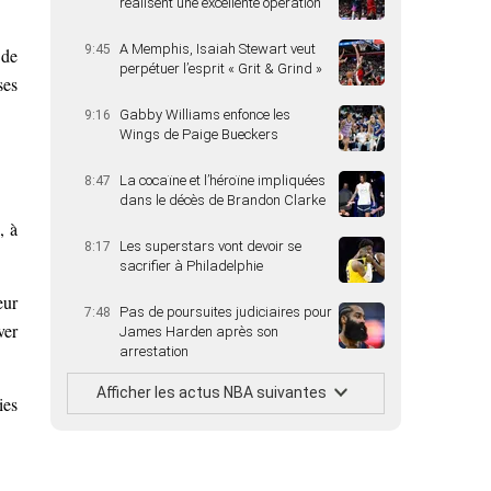
réalisent une excellente opération
A Memphis, Isaiah Stewart veut
9:45
 de
perpétuer l’esprit « Grit & Grind »
ses
Gabby Williams enfonce les
9:16
Wings de Paige Bueckers
La cocaïne et l’héroïne impliquées
8:47
dans le décès de Brandon Clarke
, à
Les superstars vont devoir se
8:17
sacrifier à Philadelphie
eur
Pas de poursuites judiciaires pour
7:48
ver
James Harden après son
arrestation
Afficher les actus NBA suivantes
ies