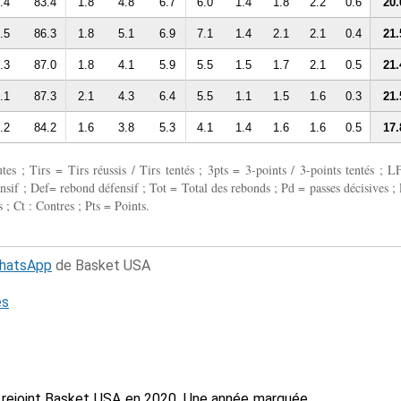
.4
83.4
1.8
4.8
6.7
6.0
1.4
1.8
2.2
0.6
20.
.5
86.3
1.8
5.1
6.9
7.1
1.4
2.1
2.1
0.4
21.
.3
87.0
1.8
4.1
5.9
5.5
1.5
1.7
2.1
0.5
21.
.1
87.3
2.1
4.3
6.4
5.5
1.1
1.5
1.6
0.3
21.
.2
84.2
1.6
3.8
5.3
4.1
1.4
1.6
1.6
0.5
17.
 ; Tirs = Tirs réussis / Tirs tentés ; 3pts = 3-points / 3-points tentés ; L
fensif ; Def= rebond défensif ; Tot = Total des rebonds ; Pd = passes décisives ; 
 ; Ct : Contres ; Pts = Points.
WhatsApp
de Basket USA
és
n a rejoint Basket USA en 2020. Une année marquée