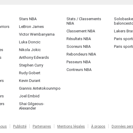
Stars NBA
Stats / Classements
Solobasket
NBA
baloncest
rriors
LeBron James
Classement NBA
Lakers Bras
Victor Wembanyama
Résultats NBA
Paris sport
Luka Doncic
Scoreurs NBA
Paris sport
es
Nikola Jokic
Rebondeurs NBA
s
Anthony Edwards
Passeurs NBA
Stephen Curry
Contreurs NBA
Rudy Gobert
ers
Kevin Durant
Giannis Antetokounmpo
urs
Joel Embiid
ers
Shai Gilgeous-
Alexander
nous
Publicité
Partenaires
Mentions légales
À propos
Données pers