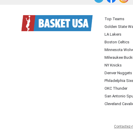
Top Teams
Golden State Wa
LA Lakers
Boston Celtics
Minnesota Wolv
Milwaukee Buck
NY Knicks
Denver Nuggets
Philadelphia Six
OKC Thunder
San Antonio Sp
Cleveland Cavali
Contactez-