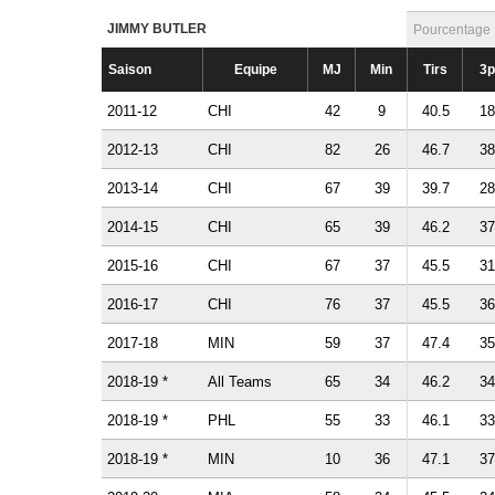
JIMMY BUTLER
Pourcentage
Saison
Equipe
MJ
Min
Tirs
3p
2011-12
CHI
42
9
40.5
18
2012-13
CHI
82
26
46.7
38
2013-14
CHI
67
39
39.7
28
2014-15
CHI
65
39
46.2
37
2015-16
CHI
67
37
45.5
31
2016-17
CHI
76
37
45.5
36
2017-18
MIN
59
37
47.4
35
2018-19 *
All Teams
65
34
46.2
34
2018-19 *
PHL
55
33
46.1
33
2018-19 *
MIN
10
36
47.1
37