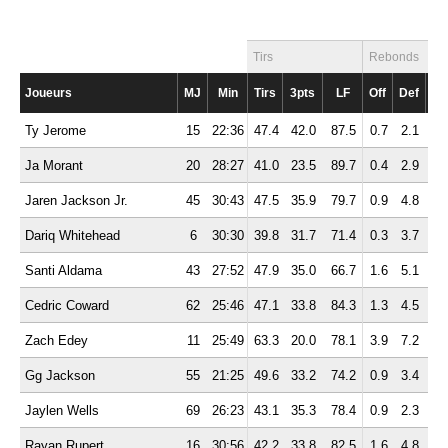
Tirs
Rebonds
Joueurs
MJ
Min
Tirs
3pts
LF
Off
Def
To
Ty Jerome
15
22:36
47.4
42.0
87.5
0.7
2.1
2.
Ja Morant
20
28:27
41.0
23.5
89.7
0.4
2.9
3.
Jaren Jackson Jr.
45
30:43
47.5
35.9
79.7
0.9
4.8
5.
Dariq Whitehead
6
30:30
39.8
31.7
71.4
0.3
3.7
4.
Santi Aldama
43
27:52
47.9
35.0
66.7
1.6
5.1
6.
Cedric Coward
62
25:46
47.1
33.8
84.3
1.3
4.5
5.
Zach Edey
11
25:49
63.3
20.0
78.1
3.9
7.2
11.
Gg Jackson
55
21:25
49.6
33.2
74.2
0.9
3.4
4.
Jaylen Wells
69
26:23
43.1
35.3
78.4
0.9
2.3
3.
Rayan Rupert
16
30:56
42.2
33.8
82.5
1.6
4.8
6.