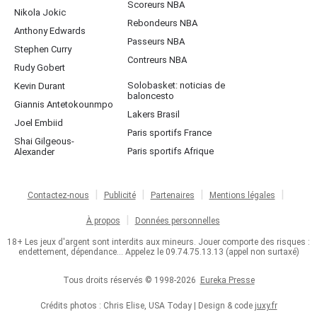
Scoreurs NBA
Nikola Jokic
Rebondeurs NBA
Anthony Edwards
Passeurs NBA
Stephen Curry
Contreurs NBA
Rudy Gobert
Solobasket: noticias de
Kevin Durant
baloncesto
Giannis Antetokounmpo
Lakers Brasil
Joel Embiid
Paris sportifs France
Shai Gilgeous-
Paris sportifs Afrique
Alexander
Contactez-nous
Publicité
Partenaires
Mentions légales
À propos
Données personnelles
18+ Les jeux d'argent sont interdits aux mineurs. Jouer comporte des risques :
endettement, dépendance... Appelez le 09.74.75.13.13 (appel non surtaxé)
Tous droits réservés © 1998-2026
Eureka Presse
Crédits photos : Chris Elise, USA Today | Design & code
juxy.fr