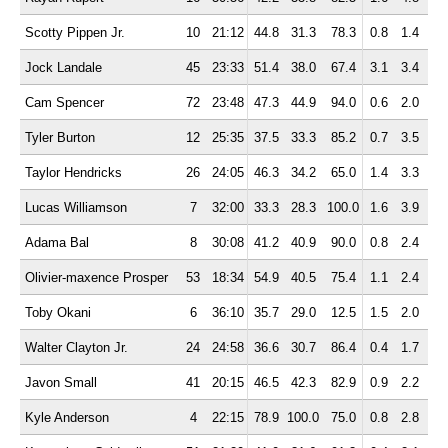
Scotty Pippen Jr.
10
21:12
44.8
31.3
78.3
0.8
1.4
2.
Jock Landale
45
23:33
51.4
38.0
67.4
3.1
3.4
6.
Cam Spencer
72
23:48
47.3
44.9
94.0
0.6
2.0
2.
Tyler Burton
12
25:35
37.5
33.3
85.2
0.7
3.5
4.
Taylor Hendricks
26
24:05
46.3
34.2
65.0
1.4
3.3
4.
Lucas Williamson
7
32:00
33.3
28.3
100.0
1.6
3.9
5.
Adama Bal
8
30:08
41.2
40.9
90.0
0.8
2.4
3.
Olivier-maxence Prosper
53
18:34
54.9
40.5
75.4
1.1
2.4
3.
Toby Okani
6
36:10
35.7
29.0
12.5
1.5
2.0
3.
Walter Clayton Jr.
24
24:58
36.6
30.7
86.4
0.4
1.7
2.
Javon Small
41
20:15
46.5
42.3
82.9
0.9
2.2
3.
Kyle Anderson
4
22:15
78.9
100.0
75.0
0.8
2.8
3.