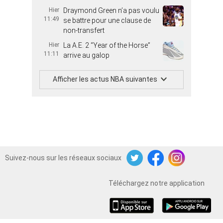
Hier
Draymond Green n’a pas voulu
11:49
se battre pour une clause de
non-transfert
Hier
La A.E. 2 “Year of the Horse”
11:11
arrive au galop
Afficher les actus NBA suivantes
Suivez-nous sur les réseaux sociaux
Twitter
Facebook
Instagram
Téléchargez notre application
iOS
Android