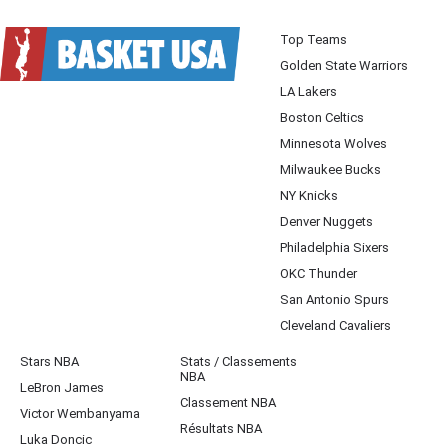
Top Teams
Golden State Warriors
LA Lakers
Boston Celtics
Minnesota Wolves
Milwaukee Bucks
NY Knicks
Denver Nuggets
Philadelphia Sixers
OKC Thunder
San Antonio Spurs
Cleveland Cavaliers
Stars NBA
Stats / Classements
NBA
LeBron James
Classement NBA
Victor Wembanyama
Résultats NBA
Luka Doncic