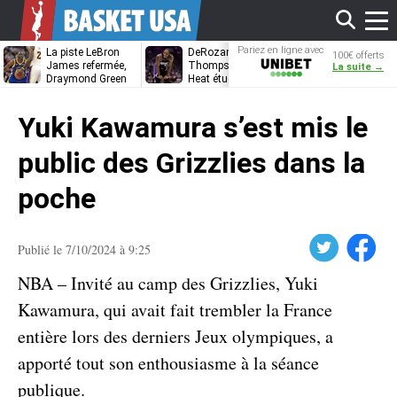
Affi
Pariez en ligne avec
La piste LeBron
DeRozan, Beal,
Kentavious
100€ offerts
Unibet
James refermée,
Thompson… Le
Caldwell-Pope
La suite →
Draymond Green
Heat étudie ses
à retrouver L
va pouvoir rempiler
options
James à
le
à Golden State
Philadelphie ?
Yuki Kawamura s’est mis le
men
public des Grizzlies dans la
poche
Twitter
Facebook
Publié le 7/10/2024 à 9:25
NBA – Invité au camp des Grizzlies, Yuki
Kawamura, qui avait fait trembler la France
entière lors des derniers Jeux olympiques, a
apporté tout son enthousiasme à la séance
publique.