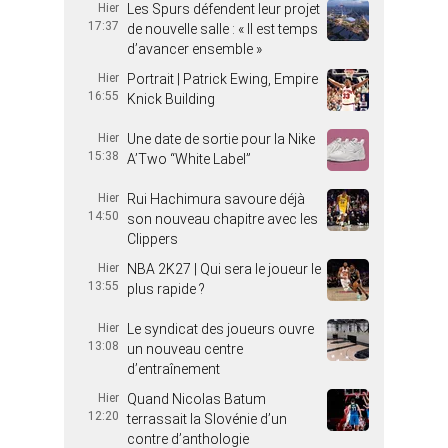
Hier
Les Spurs défendent leur projet
17:37
de nouvelle salle : « Il est temps
d’avancer ensemble »
Hier
Portrait | Patrick Ewing, Empire
16:55
Knick Building
Hier
Une date de sortie pour la Nike
15:38
A’Two “White Label”
Hier
Rui Hachimura savoure déjà
14:50
son nouveau chapitre avec les
Clippers
Hier
NBA 2K27 | Qui sera le joueur le
13:55
plus rapide ?
Hier
Le syndicat des joueurs ouvre
13:08
un nouveau centre
d’entraînement
Hier
Quand Nicolas Batum
12:20
terrassait la Slovénie d’un
contre d’anthologie