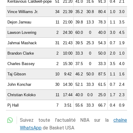
Kentavious Caldwell-pope
51
21:20
41.0
31.6
91.3
0.4
2.1
2.
Vince Williams Jr.
34
21:39
35.2
30.8
80.4
1.0
3.0
4.
Dejon Jarreau
11
21:00
39.8
13.3
78.3
1.1
3.5
4.
Lawson Lovering
2
24:30
60.0
0
40.0
3.0
4.5
7.
Jahmai Mashack
31
21:43
39.5
25.3
54.3
0.7
1.9
2.
Brandon Clarke
2
10:00
33.3
0
50.0
2.0
1.0
3.
Charles Bassey
2
15:30
37.5
0
33.3
3.5
4.0
7.
Taj Gibson
10
9:42
46.2
50.0
87.5
1.1
1.6
2.
John Konchar
30
14:30
52.1
33.3
61.5
0.7
2.4
3.
Christian Koloko
11
17:44
40.0
0.0
25.0
1.7
2.3
4.
Pj Hall
7
3:51
55.6
33.3
66.7
0.4
0.9
1.
Suivez toute l'actualité NBA sur la
chaîne
WhatsApp
de Basket USA