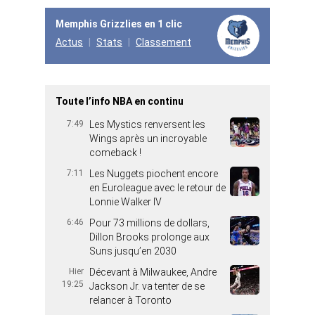
Memphis Grizzlies en 1 clic
Actus
Stats
Classement
Toute l’info NBA en continu
7:49
Les Mystics renversent les
Wings après un incroyable
comeback !
7:11
Les Nuggets piochent encore
en Euroleague avec le retour de
Lonnie Walker IV
6:46
Pour 73 millions de dollars,
Dillon Brooks prolonge aux
Suns jusqu’en 2030
Hier
Décevant à Milwaukee, Andre
19:25
Jackson Jr. va tenter de se
relancer à Toronto