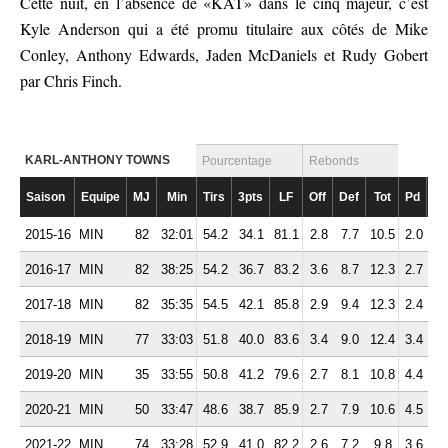
Cette nuit, en l’absence de «KAT» dans le cinq majeur, c’est
Kyle Anderson qui a été promu titulaire aux côtés de Mike
Conley, Anthony Edwards, Jaden McDaniels et Rudy Gobert
par Chris Finch.
KARL-ANTHONY TOWNS
Pourcentage
Rebonds
Saison
Equipe
MJ
Min
Tirs
3pts
LF
Off
Def
Tot
Pd
Ft
2015-16
MIN
82
32:01
54.2
34.1
81.1
2.8
7.7
10.5
2.0
3.
2016-17
MIN
82
38:25
54.2
36.7
83.2
3.6
8.7
12.3
2.7
2.
2017-18
MIN
82
35:35
54.5
42.1
85.8
2.9
9.4
12.3
2.4
3.
2018-19
MIN
77
33:03
51.8
40.0
83.6
3.4
9.0
12.4
3.4
3.
2019-20
MIN
35
33:55
50.8
41.2
79.6
2.7
8.1
10.8
4.4
3.
2020-21
MIN
50
33:47
48.6
38.7
85.9
2.7
7.9
10.6
4.5
3.
2021-22
MIN
74
33:28
52.9
41.0
82.2
2.6
7.2
9.8
3.6
3.