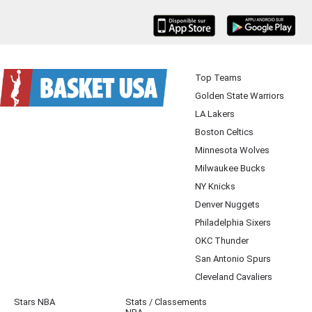
iOS
Android
Top Teams
Golden State Warriors
LA Lakers
Boston Celtics
Minnesota Wolves
Milwaukee Bucks
NY Knicks
Denver Nuggets
Philadelphia Sixers
OKC Thunder
San Antonio Spurs
Cleveland Cavaliers
Stars NBA
Stats / Classements