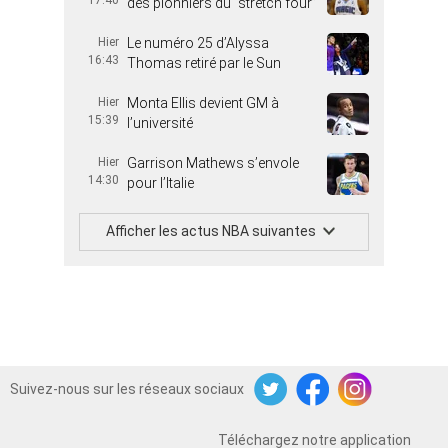
17:40
des pionniers du “stretch four”
Hier
Le numéro 25 d’Alyssa
16:43
Thomas retiré par le Sun
Hier
Monta Ellis devient GM à
15:39
l’université
Hier
Garrison Mathews s’envole
14:30
pour l’Italie
Afficher les actus NBA suivantes
Suivez-nous sur les réseaux sociaux
Twitter
Facebook
Instagram
Téléchargez notre application