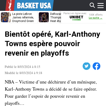
Affi
Pariez en ligne avec
La piste LeBron
DeRozan, Beal,
Kentavious
100€ offerts
Unibet
James refermée,
Thompson… Le
Caldwell-Pope
La suite →
Draymond Green
Heat étudie ses
à retrouver L
va pouvoir rempiler
options
James à
le
à Golden State
Philadelphie ?
Bientôt opéré, Karl-Anthony
men
Towns espère pouvoir
revenir en playoffs
Twitter
Facebook
Publié le 8/03/2024 à 8:15
Modifié le 8/03/2024 à 9:18
NBA – Victime d’une déchirure d’un ménisque,
Karl-Anthony Towns a décidé de se faire opérer.
Pour garder l’espoir de pouvoir revenir en
playoffs…