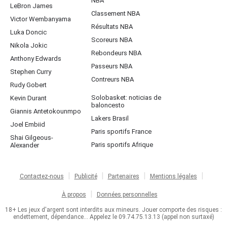
NBA
LeBron James
Classement NBA
Victor Wembanyama
Résultats NBA
Luka Doncic
Scoreurs NBA
Nikola Jokic
Rebondeurs NBA
Anthony Edwards
Passeurs NBA
Stephen Curry
Contreurs NBA
Rudy Gobert
Solobasket: noticias de
Kevin Durant
baloncesto
Giannis Antetokounmpo
Lakers Brasil
Joel Embiid
Paris sportifs France
Shai Gilgeous-
Paris sportifs Afrique
Alexander
Contactez-nous
Publicité
Partenaires
Mentions légales
À propos
Données personnelles
18+ Les jeux d'argent sont interdits aux mineurs. Jouer comporte des risques :
endettement, dépendance... Appelez le 09.74.75.13.13 (appel non surtaxé)