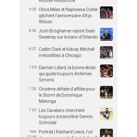
Russell Westbrook
9:28
Olivia Miles et Napheesa Collier
gâchent l’anniversaire d’A’ja
Wilson
8:56
Josh Broghamer rejoint Sean
Sweeney sur le banc d’Orlando
8:27
Caitlin Clark et Kelsey Mitchell
irrésistibles à Chicago
7:54
Damian Lillard, la bonne étoile
qui guide toujours Anfernee
Simons
7:26
Onzième défaite d’affilée pour
le Storm de Dominique
Malonga
7:03
Les Cavaliers cherchent
toujours à transférer Dennis
Schröder
Hier
Portrait | Rashard Lewis, l’un