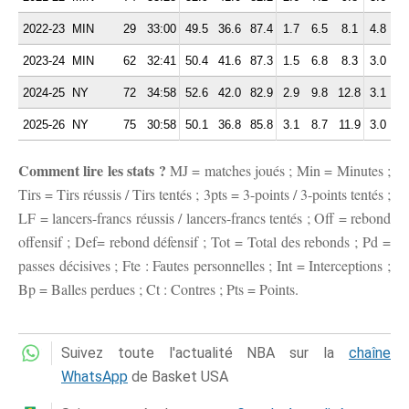
2022-23
MIN
29
33:00
49.5
36.6
87.4
1.7
6.5
8.1
4.8
3.
2023-24
MIN
62
32:41
50.4
41.6
87.3
1.5
6.8
8.3
3.0
3.
2024-25
NY
72
34:58
52.6
42.0
82.9
2.9
9.8
12.8
3.1
3.
2025-26
NY
75
30:58
50.1
36.8
85.8
3.1
8.7
11.9
3.0
3.
Comment lire les stats ?
MJ = matches joués ; Min = Minutes ;
Tirs = Tirs réussis / Tirs tentés ; 3pts = 3-points / 3-points tentés ;
LF = lancers-francs réussis / lancers-francs tentés ; Off = rebond
offensif ; Def= rebond défensif ; Tot = Total des rebonds ; Pd =
passes décisives ; Fte : Fautes personnelles ; Int = Interceptions ;
Bp = Balles perdues ; Ct : Contres ; Pts = Points.
Suivez toute l'actualité NBA sur la
chaîne
WhatsApp
de Basket USA