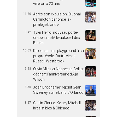
vétéran à 23 ans
11:30
Après son expulsion, DiJonai
Carrington dénonce le «
privilège blanc »
10:42
Tyler Herro, nouveau porte-
drapeau de Milwaukee et des
Bucks
10:03
De son ancien playground à sa
propre école, l’autre vie de
Russell Westbrook
9:28
Olivia Miles et Napheesa Collier
gâchent l’anniversaire d’A’ja
Wilson
8:56
Josh Broghamer rejoint Sean
Sweeney sur le banc d’Orlando
8:27
Caitlin Clark et Kelsey Mitchell
irrésistibles à Chicago