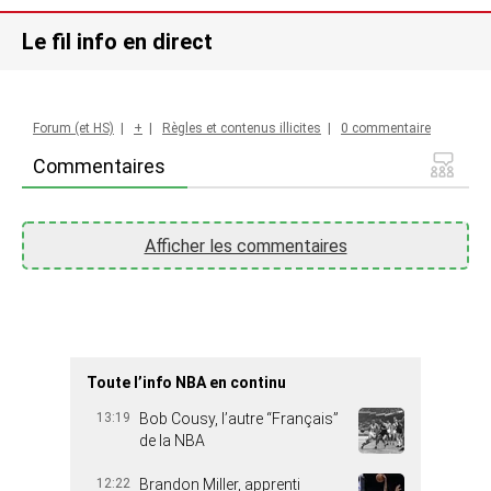
Le fil info en direct
Forum (et HS)
|
+
|
Règles et contenus illicites
|
0 commentaire
Commentaires
Afficher les commentaires
Toute l’info NBA en continu
13:19
Bob Cousy, l’autre “Français”
de la NBA
12:22
Brandon Miller, apprenti