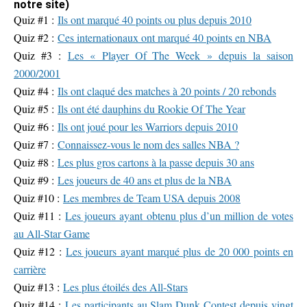
notre site)
Quiz #1 :
Ils ont marqué 40 points ou plus depuis 2010
Quiz #2 :
Ces internationaux ont marqué 40 points en NBA
Quiz #3 :
Les « Player Of The Week » depuis la saison
2000/2001
Quiz #4 :
Ils ont claqué des matches à 20 points / 20 rebonds
Quiz #5 :
Ils ont été dauphins du Rookie Of The Year
Quiz #6 :
Ils ont joué pour les Warriors depuis 2010
Quiz #7 :
Connaissez-vous le nom des salles NBA ?
Quiz #8 :
Les plus gros cartons à la passe depuis 30 ans
Quiz #9 :
Les joueurs de 40 ans et plus de la NBA
Quiz #10 :
Les membres de Team USA depuis 2008
Quiz #11 :
Les joueurs ayant obtenu plus d’un million de votes
au All-Star Game
Quiz #12 :
Les joueurs ayant marqué plus de 20 000 points en
carrière
Quiz #13 :
Les plus étoilés des All-Stars
Quiz #14 :
Les participants au Slam Dunk Contest depuis vingt