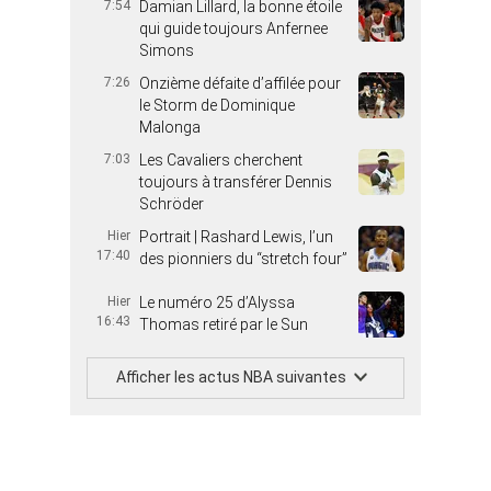
7:54
Damian Lillard, la bonne étoile
qui guide toujours Anfernee
Simons
7:26
Onzième défaite d’affilée pour
le Storm de Dominique
Malonga
7:03
Les Cavaliers cherchent
toujours à transférer Dennis
Schröder
Hier
Portrait | Rashard Lewis, l’un
17:40
des pionniers du “stretch four”
Hier
Le numéro 25 d’Alyssa
16:43
Thomas retiré par le Sun
Afficher les actus NBA suivantes