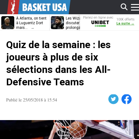
Aff
Pariez en ligne avec
À Atlanta, on tient
Les Wizards vont
Dennis Schrö
100€ offerts
Unibet
à Luguentz Dort
discuter
découvrira-t-il
La suite →
mais…
prolongation avec
12e équipe
Anthony Davis
différente ?
le
Quiz de la semaine : les
me
joueurs à plus de six
sélections dans les All-
Defensive Teams
Twitter
Facebook
Publié le 25/05/2018 à 15:54