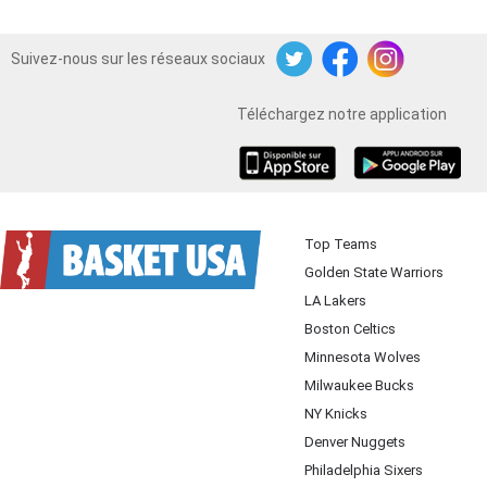
Suivez-nous sur les réseaux sociaux
Twitter
Facebook
Instagram
Téléchargez notre application
iOS
Android
Top Teams
Golden State Warriors
LA Lakers
Boston Celtics
Minnesota Wolves
Milwaukee Bucks
NY Knicks
Denver Nuggets
Philadelphia Sixers