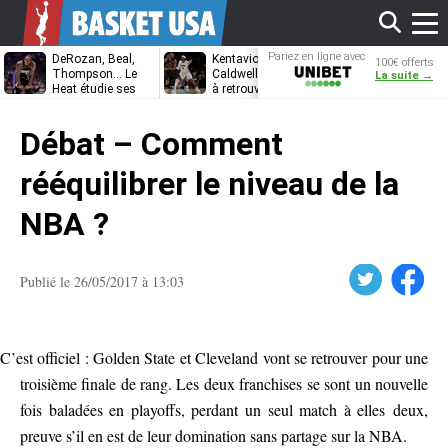
Affi
Pariez en ligne avec
DeRozan, Beal,
Kentavious
Jonathan
100€ offerts
Unibet
Thompson… Le
Caldwell-Pope prêt
Kuminga, le p
La suite →
Heat étudie ses
à retrouver LeBron
des Cavaliers
options
James à
le
Philadelphie ?
Débat – Comment
men
rééquilibrer le niveau de la
NBA ?
Twitter
Facebook
Publié le 26/05/2017 à 13:03
C’est officiel : Golden State et Cleveland vont se retrouver pour une
troisième finale de rang. Les deux franchises se sont un nouvelle
fois baladées en playoffs, perdant un seul match à elles deux,
preuve s’il en est de leur domination sans partage sur la NBA.