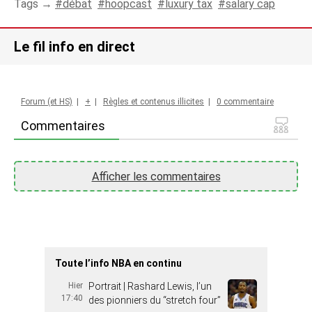
Tags →
débat
hoopcast
luxury tax
salary cap
Le fil info en direct
Forum (et HS)
|
+
|
Règles et contenus illicites
|
0 commentaire
Commentaires
Afficher les commentaires
Toute l’info NBA en continu
Hier
Portrait | Rashard Lewis, l’un
17:40
des pionniers du “stretch four”