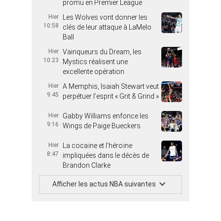
promu en Premier League
Hier
Les Wolves vont donner les
10:58
clés de leur attaque à LaMelo
Ball
Hier
Vainqueurs du Dream, les
10:23
Mystics réalisent une
excellente opération
Hier
A Memphis, Isaiah Stewart veut
9:45
perpétuer l’esprit « Grit & Grind »
Hier
Gabby Williams enfonce les
9:16
Wings de Paige Bueckers
Hier
La cocaïne et l’héroïne
8:47
impliquées dans le décès de
Brandon Clarke
Afficher les actus NBA suivantes