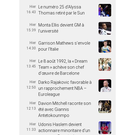
Hier
Le numéro 25 d’Alyssa
16:43
Thomas retiré par le Sun
Hier
Monta Ellis devient GM à
15:39
l’université
Hier
Garrison Mathews s’envole
14:30
pour l’Italie
Hier
Le 8 août 1992, la « Dream
13:45
Team » achève son chef
d’œuvre de Barcelone
Hier
Darko Rajakovic favorable à
12:50
un rapprochement NBA –
Euroleague
Hier
Davion Mitchell raconte son
12:13
été avec Giannis
Antetokounmpo
Hier
Udonis Haslem devient
11:33
actionnaire minoritaire d’un