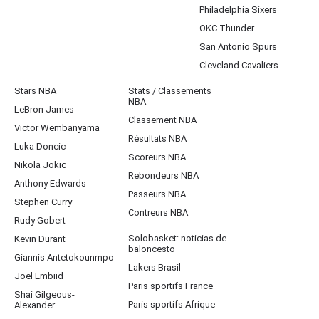
Philadelphia Sixers
OKC Thunder
San Antonio Spurs
Cleveland Cavaliers
Stars NBA
Stats / Classements
NBA
LeBron James
Classement NBA
Victor Wembanyama
Résultats NBA
Luka Doncic
Scoreurs NBA
Nikola Jokic
Rebondeurs NBA
Anthony Edwards
Passeurs NBA
Stephen Curry
Contreurs NBA
Rudy Gobert
Solobasket: noticias de
Kevin Durant
baloncesto
Giannis Antetokounmpo
Lakers Brasil
Joel Embiid
Paris sportifs France
Shai Gilgeous-
Paris sportifs Afrique
Alexander