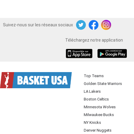
Suivez-nous sur les réseaux sociaux
Twitter
Facebook
Instagram
Téléchargez notre application
iOS
Android
Top Teams
Golden State Warriors
LA Lakers
Boston Celtics
Minnesota Wolves
Milwaukee Bucks
NY Knicks
Denver Nuggets