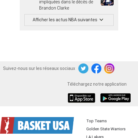
impliquées dans le décès de
Brandon Clarke
Afficher les actus NBA suivantes
Suivez-nous sur les réseaux sociaux
Twitter
Facebook
Instagram
Téléchargez notre application
iOS
Android
Top Teams
Golden State Warriors
LA Lakers