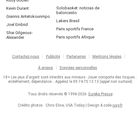
Rudy Gobert
Solobasket: noticias de
Kevin Durant
baloncesto
Giannis Antetokounmpo
Lakers Brasil
Joel Embiid
Paris sportifs France
Shai Gilgeous-
Paris sportifs Afrique
Alexander
Contactez-nous
Publicité
Partenaires
Mentions légales
À propos
Données personnelles
18+ Les jeux d'argent sont interdits aux mineurs. Jouer comporte des risques :
endettement, dépendance... Appelez le 09.74.75.13.13 (appel non surtaxé)
Tous droits réservés © 1998-2026
Eureka Presse
Crédits photos : Chris Elise, USA Today | Design & code
juxy.fr