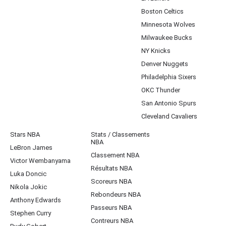
Boston Celtics
Minnesota Wolves
Milwaukee Bucks
NY Knicks
Denver Nuggets
Philadelphia Sixers
OKC Thunder
San Antonio Spurs
Cleveland Cavaliers
Stars NBA
Stats / Classements
NBA
LeBron James
Classement NBA
Victor Wembanyama
Résultats NBA
Luka Doncic
Scoreurs NBA
Nikola Jokic
Rebondeurs NBA
Anthony Edwards
Passeurs NBA
Stephen Curry
Contreurs NBA