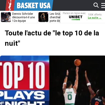
Af
Pariez en ligne avec
Dennis Schröder
Les Grizzlies
Dwane Casey
100€ offerts
Unibet
découvrira-t-il une
cherchent déjà une
bientôt coach
La suite →
12e équipe
porte de sortie
Rome ?
différente ?
pour D’Angelo
l
Russell
Toute l'actu de
"le top 10 de la
m
nuit"