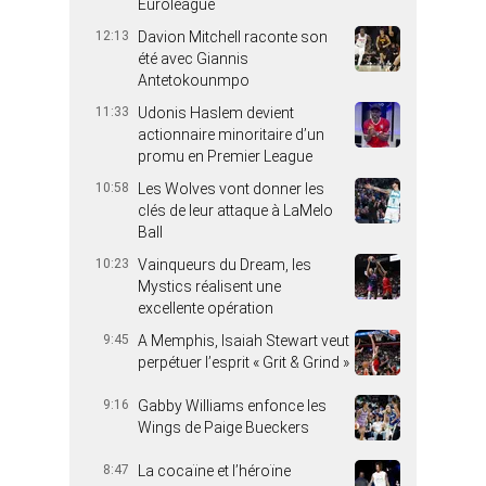
Euroleague
12:13
Davion Mitchell raconte son
été avec Giannis
Antetokounmpo
11:33
Udonis Haslem devient
actionnaire minoritaire d’un
promu en Premier League
10:58
Les Wolves vont donner les
clés de leur attaque à LaMelo
Ball
10:23
Vainqueurs du Dream, les
Mystics réalisent une
excellente opération
9:45
A Memphis, Isaiah Stewart veut
perpétuer l’esprit « Grit & Grind »
9:16
Gabby Williams enfonce les
Wings de Paige Bueckers
8:47
La cocaïne et l’héroïne