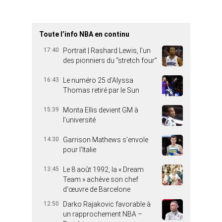
Toute l’info NBA en continu
17:40
Portrait | Rashard Lewis, l’un
des pionniers du “stretch four”
16:43
Le numéro 25 d’Alyssa
Thomas retiré par le Sun
15:39
Monta Ellis devient GM à
l’université
14:30
Garrison Mathews s’envole
pour l’Italie
13:45
Le 8 août 1992, la « Dream
Team » achève son chef
d’œuvre de Barcelone
12:50
Darko Rajakovic favorable à
un rapprochement NBA –