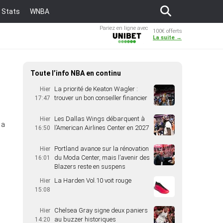
Stats
WNBA
Pariez en ligne avec
100€ offerts
Unibet
La suite →
Toute l’info NBA en continu
La priorité de Keaton Wagler :
Hier
trouver un bon conseiller financier
17:47
Les Dallas Wings débarquent à
Hier
 a
l’American Airlines Center en 2027
16:50
Portland avance sur la rénovation
Hier
du Moda Center, mais l’avenir des
16:01
Blazers reste en suspens
La Harden Vol.10 voit rouge
Hier
15:08
Chelsea Gray signe deux paniers
Hier
au buzzer historiques
14:20