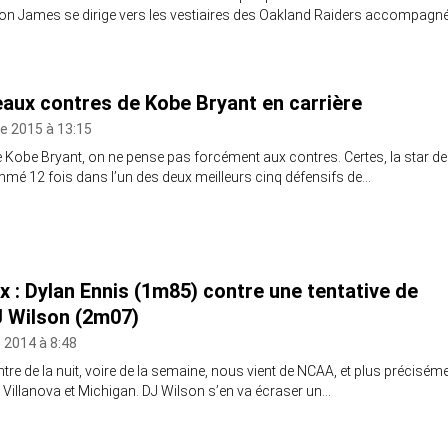
n James se dirige vers les vestiaires des Oakland Raiders accompagn
eaux contres de Kobe Bryant en carrière
e 2015 à 13:15
Kobe Bryant, on ne pense pas forcément aux contres. Certes, la star d
mmé 12 fois dans l’un des deux meilleurs cinq défensifs de…
 : Dylan Ennis (1m85) contre une tentative de
 Wilson (2m07)
 2014 à 8:48
tre de la nuit, voire de la semaine, nous vient de NCAA, et plus précisém
re Villanova et Michigan. DJ Wilson s’en va écraser un…