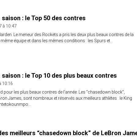
 saison : le Top 50 des contres
17 à 10:47
rden. Le meneur des Rockets a pris les deux plus beaux contres de la
a même équipe et dans les mêmes conditions : les Spurs et…
a saison : le Top 10 des plus beaux contres
à 10:16
urd pour les plus beaux contres de l’année. Les “chasedown block”,
Bron James, sont nombreux et réservés aux meilleurs athlètes : le King
Antetokounmpo…
des meilleurs “chasedown block” de LeBron Jam