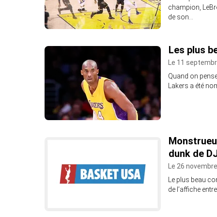
champion, LeBro
de son…
Les plus b
Le 11 septembr
Quand on pense 
Lakers a été no
Monstrueux
dunk de DJ
Le 26 novembre
Le plus beau con
de l’affiche ent