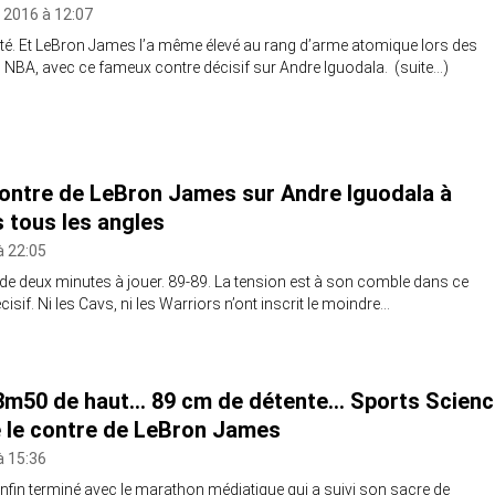
 2016 à 12:07
lité. Et LeBron James l’a même élevé au rang d’arme atomique lors des
s NBA, avec ce fameux contre décisif sur Andre Iguodala. (suite…)
ontre de LeBron James sur Andre Iguodala à
s tous les angles
à 22:05
de deux minutes à jouer. 89-89. La tension est à son comble dans ce
isif. Ni les Cavs, ni les Warriors n’ont inscrit le moindre…
3m50 de haut… 89 cm de détente… Sports Scienc
 le contre de LeBron James
à 15:36
 enfin terminé avec le marathon médiatique qui a suivi son sacre de