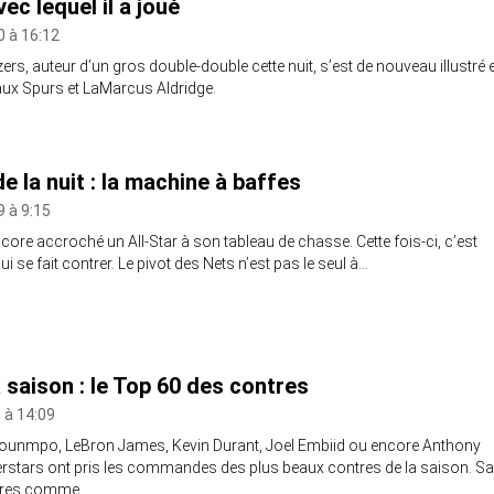
ec lequel il a joué
0 à 16:12
zers, auteur d’un gros double-double cette nuit, s’est de nouveau illustré 
 aux Spurs et LaMarcus Aldridge.
e la nuit : la machine à baffes
9 à 9:15
encore accroché un All-Star à son tableau de chasse. Cette fois-ci, c’est
i se fait contrer. Le pivot des Nets n’est pas le seul à…
 saison : le Top 60 des contres
 à 14:09
ounmpo, LeBron James, Kevin Durant, Joel Embiid ou encore Anthony
rstars ont pris les commandes des plus beaux contres de la saison. S
rières comme…