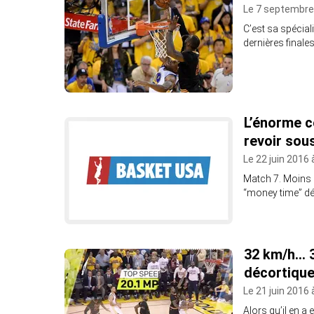
Le 7 septembre
C’est sa spécia
dernières finale
L’énorme c
revoir sou
Le 22 juin 2016 
Match 7. Moins 
“money time” déc
32 km/h… 
décortique
Le 21 juin 2016 
Alors qu’il en a