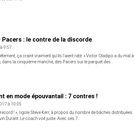
 Pacers : le contre de la discorde
 à 9:57
tement, ça craint vraiment qu’ils l’aient raté. » Victor Oladipo a du mal à
te, dans la cinquième manche, des Pacers sur le parquet des…
nt en mode épouvantail : 7 contres !
017 à 10:05
n record ! », rigole Steve Kerr, à propos du nombre de bâches distribuées
evin Durant. Le coach voit juste. Avec ses 7…