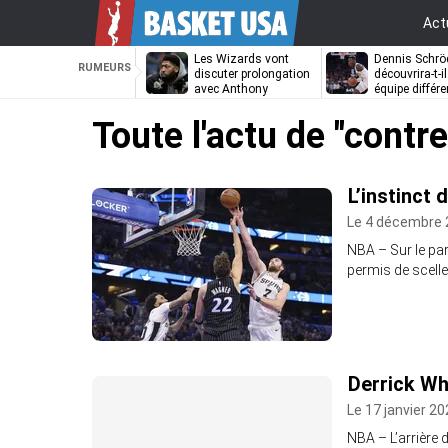
Act
Les Wizards vont
Dennis Schrö
RUMEURS
discuter prolongation
découvrira-t-i
avec Anthony
équipe différe
Davis
Toute l'actu de
"contre
L’instinct 
Le 4 décembre 
NBA – Sur le par
permis de scelle
Derrick Wh
Le 17 janvier 20
NBA – L’arrière