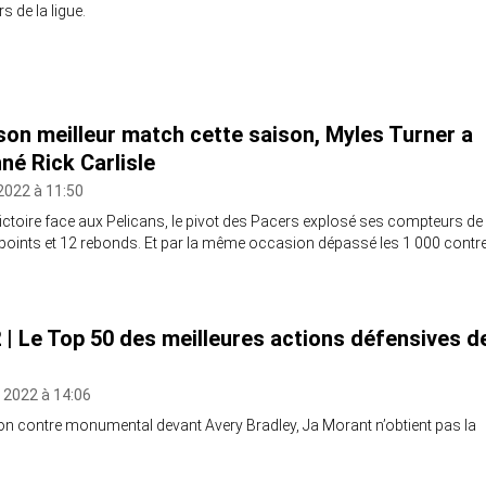
s de la ligue.
son meilleur match cette saison, Myles Turner a
né Rick Carlisle
2022 à 11:50
ictoire face aux Pelicans, le pivot des Pacers explosé ses compteurs de
points et 12 rebonds. Et par la même occasion dépassé les 1 000 contr
 | Le Top 50 des meilleures actions défensives d
 2022 à 14:06
n contre monumental devant Avery Bradley, Ja Morant n’obtient pas la