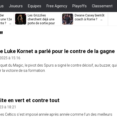
us
Joueurs
Equipes
Free Agency
Playoffs
Classement
der
Les Grizzlies
Dwane Casey bientôt
l une 12e
cherchent déjà une
coach à Rome ?
nte ?
porte de sortie pour
D’Angelo Russell
"
de Luke Kornet a parlé pour le contre de la gagne
2025 à 15:16
quet du Magic, le pivot des Spurs a signé le contre décisif, au buzzer, qui
r la victoire de sa formation.
ite en vert et contre tout
23 à 18:21
 des Celtics s’est imposé année après année comme l’un des meilleurs