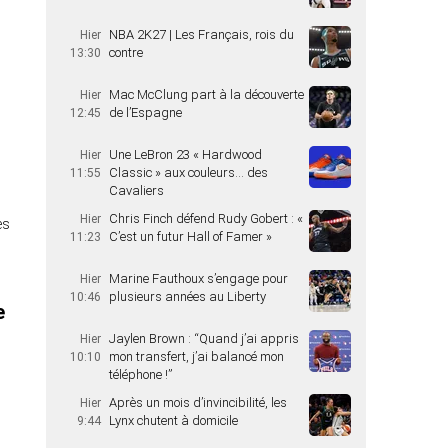
NBA 2K27 | Les Français, rois du
Hier
contre
13:30
Mac McClung part à la découverte
Hier
de l’Espagne
12:45
Une LeBron 23 « Hardwood
Hier
Classic » aux couleurs… des
11:55
Cavaliers
Chris Finch défend Rudy Gobert : «
Hier
es
C’est un futur Hall of Famer »
11:23
Marine Fauthoux s’engage pour
Hier
plusieurs années au Liberty
10:46
e
Jaylen Brown : “Quand j’ai appris
Hier
mon transfert, j’ai balancé mon
10:10
téléphone !”
Après un mois d’invincibilité, les
Hier
Lynx chutent à domicile
9:44