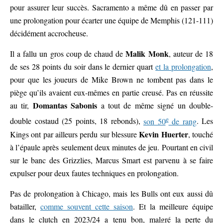
pour assurer leur succès. Sacramento a même dû en passer par
une prolongation pour écarter une équipe de Memphis (121-111)
décidément accrocheuse.
Malik Monk
Il a fallu un gros coup de chaud de
, auteur de 18
de ses 28 points du soir dans le dernier quart
et la prolongation
,
pour que les joueurs de Mike Brown ne tombent pas dans le
piège qu’ils avaient eux-mêmes en partie creusé. Pas en réussite
Domantas Sabonis
au tir,
a tout de même signé un double-
e
double costaud (25 points, 18 rebonds),
son 50
de rang
. Les
Kevin Huerter
Kings ont par ailleurs perdu sur blessure
, touché
à l’épaule après seulement deux minutes de jeu. Pourtant en civil
sur le banc des Grizzlies, Marcus Smart est parvenu à se faire
expulser pour deux fautes techniques en prolongation.
Pas de prolongation à Chicago, mais les Bulls ont eux aussi dû
batailler,
comme souvent cette saison
. Et la meilleure équipe
dans le clutch en 2023/24 a tenu bon, malgré la perte du