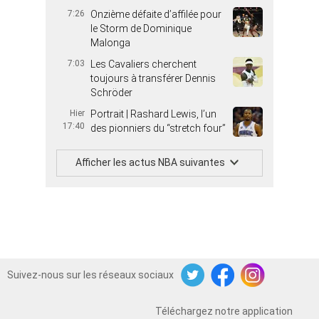
7:26
Onzième défaite d’affilée pour
le Storm de Dominique
Malonga
7:03
Les Cavaliers cherchent
toujours à transférer Dennis
Schröder
Hier
Portrait | Rashard Lewis, l’un
17:40
des pionniers du “stretch four”
Afficher les actus NBA suivantes
Suivez-nous sur les réseaux sociaux
Twitter
Facebook
Instagram
Téléchargez notre application