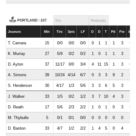
PORTLAND
/
107
Tirs
Rebonds
Joueurs
Min
Tirs
3pts
LF
O
D
T
Pd
Fte
Int
T. Camara
15
0/0
0/0
0/0
0
1
1
1
3
0
K. Murray
27
5/9
0/2
0/2
1
0
1
1
3
2
D. Ayton
37
11/17
0/0
3/4
4
11
15
1
3
0
A. Simons
39
10/24
4/14
6/7
0
3
3
9
2
0
S. Henderson
30
4/17
1/3
5/6
3
3
6
5
3
1
J. Walker
33
1/5
0/2
1/2
3
7
10
4
3
1
D. Reath
17
5/6
2/3
2/2
1
0
1
0
3
0
M. Thybulle
5
0/1
0/1
0/0
0
0
0
0
0
0
D. Banton
33
4/7
1/2
2/2
1
4
5
0
4
3