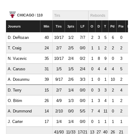
CHICAGO
/
110
Tirs
Rebonds
Joueurs
Min
Tirs
3pts
LF
O
D
T
Pd
Fte
Int
D. DeRozan
40
10/17
1/2
7/7
2
3
5
6
0
0
T. Craig
24
2/7
2/5
0/0
1
1
2
2
2
1
N. Vucevic
35
10/17
2/4
0/2
1
8
9
0
3
2
A. Caruso
31
1/5
1/5
2/4
0
4
4
4
5
3
A. Dosunmu
39
9/17
2/6
3/3
1
0
1
10
2
1
D. Terry
15
2/7
1/4
0/0
0
3
3
2
4
2
O. Bitim
26
4/9
1/3
0/0
1
3
4
1
2
0
A. Drummond
14
2/10
0/0
5/5
7
4
11
0
2
0
J. Carter
17
1/4
1/4
0/0
0
1
1
1
1
0
41/93
11/33
17/21
13
27
40
26
21
9