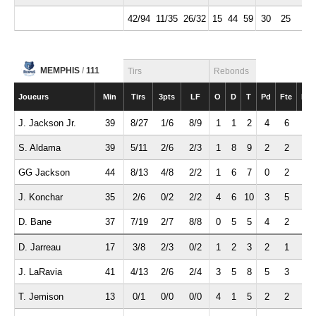
42/94
11/35
26/32
15
44
59
30
25
7
MEMPHIS
/
111
Tirs
Rebonds
Joueurs
Min
Tirs
3pts
LF
O
D
T
Pd
Fte
Int
J. Jackson Jr.
39
8/27
1/6
8/9
1
1
2
4
6
1
S. Aldama
39
5/11
2/6
2/3
1
8
9
2
2
2
GG Jackson
44
8/13
4/8
2/2
1
6
7
0
2
3
J. Konchar
35
2/6
0/2
2/2
4
6
10
3
5
5
D. Bane
37
7/19
2/7
8/8
0
5
5
4
2
3
D. Jarreau
17
3/8
2/3
0/2
1
2
3
2
1
0
J. LaRavia
41
4/13
2/6
2/4
3
5
8
5
3
1
T. Jemison
13
0/1
0/0
0/0
4
1
5
2
2
0