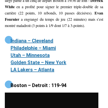
Derrick
large partie à un cinq de départ Boston à 19/36 de loin !
White
en a profité pour signer le premier triple-double de sa
Evan
carrière (22 points, 10 rebonds, 10 passes décisives).
Fournier
a engrangé du temps de jeu (22 minutes) mais s’est
montré maladroit (3 points à 1/9 dont 1/7 à 3-points).
Indiana – Cleveland
Philadelphie – Miami
Utah – Minnesota
Golden State – New York
LA Lakers – Atlanta
Boston – Detroit : 119-94