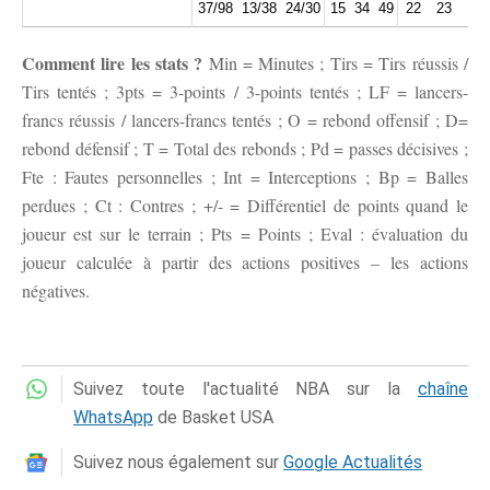
37/98
13/38
24/30
15
34
49
22
23
14
Comment lire les stats ?
Min = Minutes ; Tirs = Tirs réussis /
Tirs tentés ; 3pts = 3-points / 3-points tentés ; LF = lancers-
francs réussis / lancers-francs tentés ; O = rebond offensif ; D=
rebond défensif ; T = Total des rebonds ; Pd = passes décisives ;
Fte : Fautes personnelles ; Int = Interceptions ; Bp = Balles
perdues ; Ct : Contres ; +/- = Différentiel de points quand le
joueur est sur le terrain ; Pts = Points ; Eval : évaluation du
joueur calculée à partir des actions positives – les actions
négatives.
Suivez toute l'actualité NBA sur la
chaîne
WhatsApp
de Basket USA
Suivez nous également sur
Google Actualités