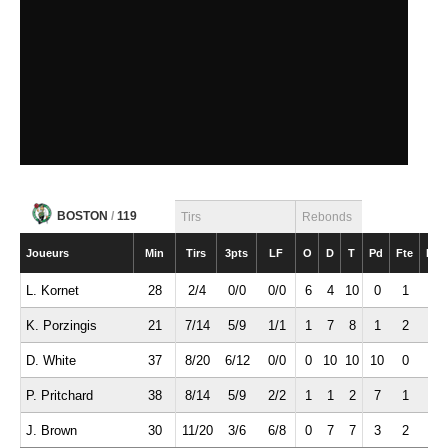
BOSTON
/
119
Tirs
Rebonds
Joueurs
Min
Tirs
3pts
LF
O
D
T
Pd
Fte
Int
L. Kornet
28
2/4
0/0
0/0
6
4
10
0
1
2
K. Porzingis
21
7/14
5/9
1/1
1
7
8
1
2
1
D. White
37
8/20
6/12
0/0
0
10
10
10
0
2
P. Pritchard
38
8/14
5/9
2/2
1
1
2
7
1
0
J. Brown
30
11/20
3/6
6/8
0
7
7
3
2
1