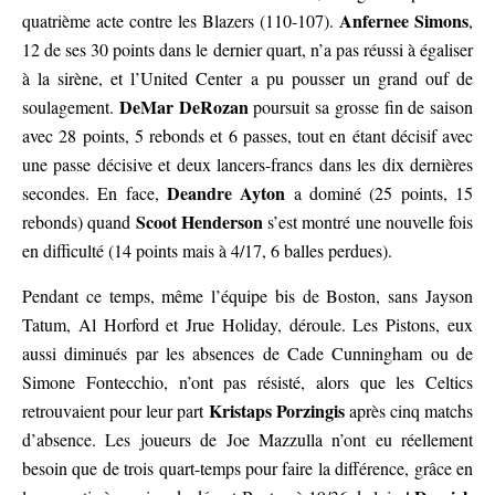
Anfernee Simons
quatrième acte contre les Blazers (110-107).
,
12 de ses 30 points dans le dernier quart, n’a pas réussi à égaliser
à la sirène, et l’United Center a pu pousser un grand ouf de
DeMar DeRozan
soulagement.
poursuit sa grosse fin de saison
avec 28 points, 5 rebonds et 6 passes, tout en étant décisif avec
une passe décisive et deux lancers-francs dans les dix dernières
Deandre Ayton
secondes. En face,
a dominé (25 points, 15
Scoot Henderson
rebonds) quand
s’est montré une nouvelle fois
en difficulté (14 points mais à 4/17, 6 balles perdues).
Pendant ce temps, même l’équipe bis de Boston, sans Jayson
Tatum, Al Horford et Jrue Holiday, déroule. Les Pistons, eux
aussi diminués par les absences de Cade Cunningham ou de
Simone Fontecchio, n’ont pas résisté, alors que les Celtics
Kristaps Porzingis
retrouvaient pour leur part
après cinq matchs
d’absence. Les joueurs de Joe Mazzulla n’ont eu réellement
besoin que de trois quart-temps pour faire la différence, grâce en