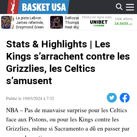
Affi
Pariez en ligne avec
La piste LeBron
DeRozan, Beal,
Kentavious
100€ offerts
Unibet
James refermée,
Thompson… Le
Caldwell-Pope
La suite →
Draymond Green
Heat étudie ses
à retrouver L
va pouvoir rempiler
options
James à
le
à Golden State
Philadelphie ?
Stats & Highlights | Les
men
Kings s’arrachent contre les
Grizzlies, les Celtics
s’amusent
Twitter
Facebook
Publié le 19/03/2024 à 7:52
NBA – Pas de mauvaise surprise pour les Celtics
face aux Pistons, ou pour les Kings contre les
Grizzlies, même si Sacramento a dû en passer par