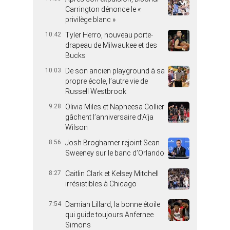
Carrington dénonce le «
privilège blanc »
10:42
Tyler Herro, nouveau porte-
drapeau de Milwaukee et des
Bucks
10:03
De son ancien playground à sa
propre école, l’autre vie de
Russell Westbrook
9:28
Olivia Miles et Napheesa Collier
gâchent l’anniversaire d’A’ja
Wilson
8:56
Josh Broghamer rejoint Sean
Sweeney sur le banc d’Orlando
8:27
Caitlin Clark et Kelsey Mitchell
irrésistibles à Chicago
7:54
Damian Lillard, la bonne étoile
qui guide toujours Anfernee
Simons