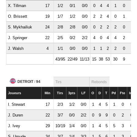
X. Tillman
17
1/2
0/1
0/0
0
4
4
1
0
0
O. Brissett
19
1/7
1/2
0/0
2
2
4
0
1
0
S. Mykhailiuk
24
2/8
2/8
0/0
0
2
2
2
0
2
J. Springer
22
2/5
0/2
2/2
4
0
4
4
2
0
J. Walsh
4
1/1
0/0
0/0
1
1
2
2
0
0
43/95
22/49
11/13
15
38
53
30
9
8
DETROIT
/
94
Tirs
Rebonds
Joueurs
Min
Tirs
3pts
LF
O
D
T
Pd
Fte
Int
I. Stewart
17
2/3
1/2
0/0
1
4
5
1
0
0
J. Duren
22
3/7
0/0
2/2
0
9
9
0
2
0
J. Ivey
29
10/19
1/4
0/0
1
4
5
5
3
0
S. Umude
34
3/7
1/4
3/3
1
5
6
1
3
0