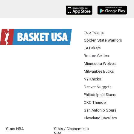
iOS
Android
Top Teams
Golden State Warriors
LA Lakers
Boston Celtics
Minnesota Wolves
Milwaukee Bucks
NY Knicks
Denver Nuggets
Philadelphia Sixers
OKC Thunder
San Antonio Spurs
Cleveland Cavaliers
Stars NBA
Stats / Classements
NBA