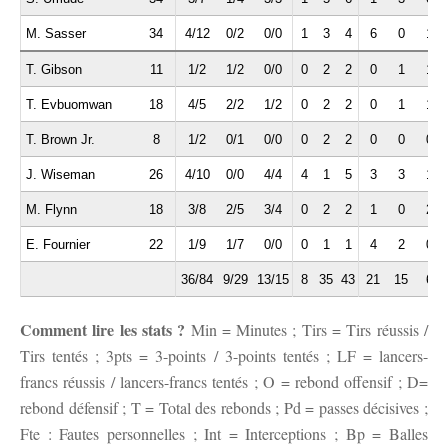
M. Sasser
34
4/12
0/2
0/0
1
3
4
6
0
1
T. Gibson
11
1/2
1/2
0/0
0
2
2
0
1
1
T. Evbuomwan
18
4/5
2/2
1/2
0
2
2
0
1
1
T. Brown Jr.
8
1/2
0/1
0/0
0
2
2
0
0
0
J. Wiseman
26
4/10
0/0
4/4
4
1
5
3
3
1
M. Flynn
18
3/8
2/5
3/4
0
2
2
1
0
2
E. Fournier
22
1/9
1/7
0/0
0
1
1
4
2
0
36/84
9/29
13/15
8
35
43
21
15
6
Comment lire les stats ?
Min = Minutes ; Tirs = Tirs réussis /
Tirs tentés ; 3pts = 3-points / 3-points tentés ; LF = lancers-
francs réussis / lancers-francs tentés ; O = rebond offensif ; D=
rebond défensif ; T = Total des rebonds ; Pd = passes décisives ;
Fte : Fautes personnelles ; Int = Interceptions ; Bp = Balles