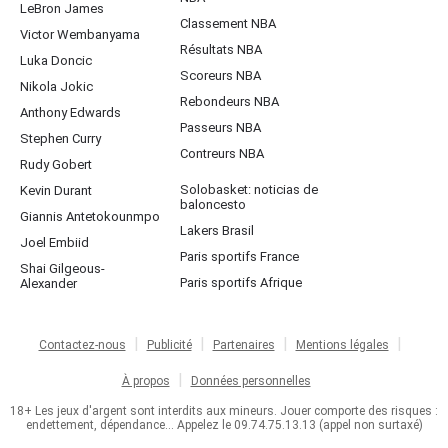
LeBron James
Classement NBA
Victor Wembanyama
Résultats NBA
Luka Doncic
Scoreurs NBA
Nikola Jokic
Rebondeurs NBA
Anthony Edwards
Passeurs NBA
Stephen Curry
Contreurs NBA
Rudy Gobert
Solobasket: noticias de
Kevin Durant
baloncesto
Giannis Antetokounmpo
Lakers Brasil
Joel Embiid
Paris sportifs France
Shai Gilgeous-
Paris sportifs Afrique
Alexander
Contactez-nous
Publicité
Partenaires
Mentions légales
À propos
Données personnelles
18+ Les jeux d'argent sont interdits aux mineurs. Jouer comporte des risques :
endettement, dépendance... Appelez le 09.74.75.13.13 (appel non surtaxé)