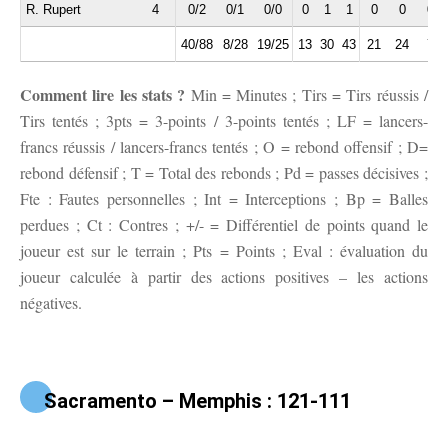
R. Rupert
4
0/2
0/1
0/0
0
1
1
0
0
0
40/88
8/28
19/25
13
30
43
21
24
7
Comment lire les stats ?
Min = Minutes ; Tirs = Tirs réussis /
Tirs tentés ; 3pts = 3-points / 3-points tentés ; LF = lancers-
francs réussis / lancers-francs tentés ; O = rebond offensif ; D=
rebond défensif ; T = Total des rebonds ; Pd = passes décisives ;
Fte : Fautes personnelles ; Int = Interceptions ; Bp = Balles
perdues ; Ct : Contres ; +/- = Différentiel de points quand le
joueur est sur le terrain ; Pts = Points ; Eval : évaluation du
joueur calculée à partir des actions positives – les actions
négatives.
Sacramento – Memphis : 121-111