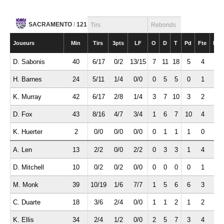
SACRAMENTO
/
121
Tirs
Rebonds
Joueurs
Min
Tirs
3pts
LF
O
D
T
Pd
Fte
Int
D. Sabonis
40
6/17
0/2
13/15
7
11
18
5
4
0
H. Barnes
24
5/11
1/4
0/0
0
5
5
0
1
0
K. Murray
42
6/17
2/8
1/4
3
7
10
3
2
2
D. Fox
43
8/16
4/7
3/4
1
6
7
10
4
3
K. Huerter
2
0/0
0/0
0/0
0
1
1
1
0
1
A. Len
13
2/2
0/0
2/2
0
3
3
1
4
0
D. Mitchell
10
0/2
0/2
0/0
0
0
0
0
1
0
M. Monk
39
10/19
1/6
7/7
1
5
6
6
3
0
C. Duarte
18
3/6
2/4
0/0
1
1
2
1
2
0
K. Ellis
34
2/4
1/2
0/0
2
5
7
3
4
1