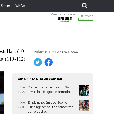
Stats
WNBA
Pariez en ligne avec
100€ offerts
Unibet
La suite →
osh Hart (10
Publié le 19/03/2024 à 6:44
Est (119-112).
Twitter
Facebook
Toute l’info NBA en continu
Coupe du monde : Team USA
Hier
envoie la très grosse armada !
19:23
En pleine polémique, Sophie
Hier
Cunningham veut se concentrer
17:38
sur le basket