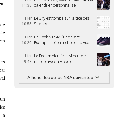
eur
calendrier personnalisé
11:33
Le Sky est tombé sur la tête des
Hier
 de
Sparks
10:55
 4e
La Book 2 PRM “Eggplant
Hier
oin
Foamposite” en met plein la vue
10:20
Le Dream étouffe le Mercury et
Hier
ers
renoue avec la victoire
9:48
par
val
Afficher les actus NBA suivantes
 un
les
 la