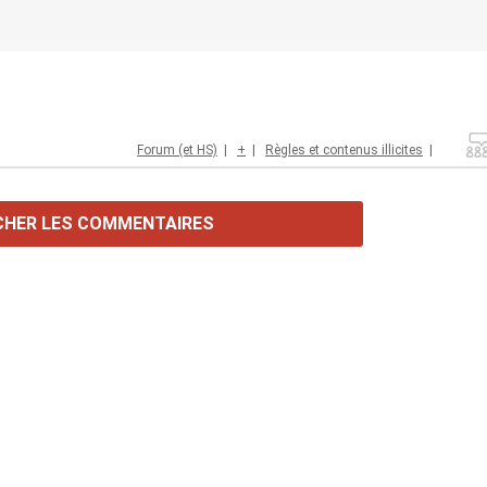
Forum (et HS)
|
+
|
Règles et contenus illicites
|
CHER LES COMMENTAIRES