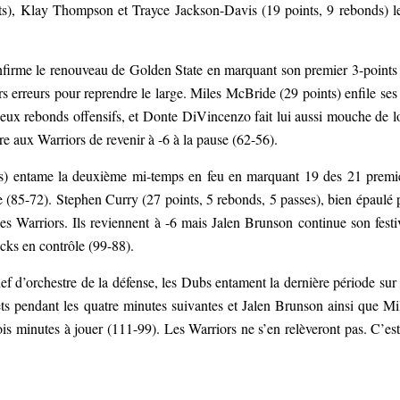
nts), Klay Thompson et Trayce Jackson-Davis (19 points, 9 rebonds) l
nfirme le renouveau de Golden State en marquant son premier 3-points
urs erreurs pour reprendre le large. Miles McBride (29 points) enfile ses
deux rebonds offensifs, et Donte DiVincenzo fait lui aussi mouche de l
e aux Warriors de revenir à -6 à la pause (62-56).
s) entame la deuxième mi-temps en feu en marquant 19 des 21 premi
 (85-72). Stephen Curry (27 points, 5 rebonds, 5 passes), bien épaulé 
es Warriors. Ils reviennent à -6 mais Jalen Brunson continue son festi
cks en contrôle (99-88).
 d’orchestre de la défense, les Dubs entament la dernière période sur
ts pendant les quatre minutes suivantes et Jalen Brunson ainsi que Mi
is minutes à jouer (111-99). Les Warriors ne s’en relèveront pas. C’est