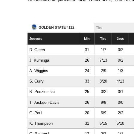
GOLDEN STATE
/
112
Tirs
Joueurs
Min
Tirs
3pts
D. Green
31
1/7
0/2
J. Kuminga
26
7/13
0/2
A. Wiggins
24
2/9
1/3
S. Curry
33
8/20
4/13
B. Podziemski
25
0/2
0/1
T. Jackson-Davis
26
9/9
0/0
C. Paul
20
6/9
2/2
K. Thompson
31
6/15
5/10
G. Payton II
17
2/2
1/1