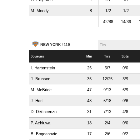
M. Moody
8
1/2
1/2
42/88
14/36
NEW YORK
/
119
Tirs
Joueurs
Min
Tirs
3pts
I. Hartenstein
25
6/7
0/0
J. Brunson
35
12/25
3/9
M. McBride
47
9/13
6/9
J. Hart
48
5/18
0/6
D. DiVincenzo
31
7/13
4/8
P. Achiuwa
18
2/4
0/0
B. Bogdanovic
17
2/6
0/2