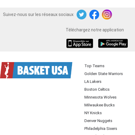
Suivez-nous sur les réseaux sociaux
Twitter
Facebook
Instagram
Téléchargez notre application
iOS
Android
Top Teams
Golden State Warriors
LA Lakers
Boston Celtics
Minnesota Wolves
Milwaukee Bucks
NY Knicks
Denver Nuggets
Philadelphia Sixers