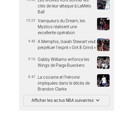
clés de leur attaque à LaMelo
Ball
10:23
Vainqueurs du Dream, les
Mystics réalisent une
excellente opération
9:45
A Memphis, Isaiah Stewart veut
perpétuer l’esprit « Grit & Grind »
9:16
Gabby Williams enfonce les
Wings de Paige Bueckers
8:47
La cocaïne et l’héroïne
impliquées dans le décès de
Brandon Clarke
Afficher les actus NBA suivantes