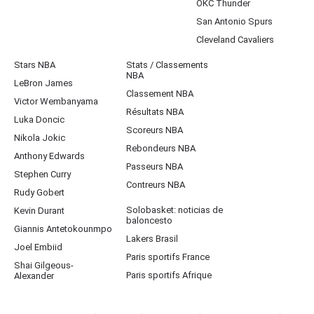
OKC Thunder
San Antonio Spurs
Cleveland Cavaliers
Stars NBA
Stats / Classements
NBA
LeBron James
Classement NBA
Victor Wembanyama
Résultats NBA
Luka Doncic
Scoreurs NBA
Nikola Jokic
Rebondeurs NBA
Anthony Edwards
Passeurs NBA
Stephen Curry
Contreurs NBA
Rudy Gobert
Solobasket: noticias de
Kevin Durant
baloncesto
Giannis Antetokounmpo
Lakers Brasil
Joel Embiid
Paris sportifs France
Shai Gilgeous-
Paris sportifs Afrique
Alexander