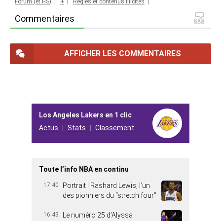
Forum (et HS)
|
+
|
Règles et contenus illicites
|
Commentaires
AFFICHER LES COMMENTAIRES
Los Angeles Lakers en 1 clic
Actus
Stats
Classement
Toute l’info NBA en continu
17:40
Portrait | Rashard Lewis, l’un
des pionniers du “stretch four”
16:43
Le numéro 25 d’Alyssa