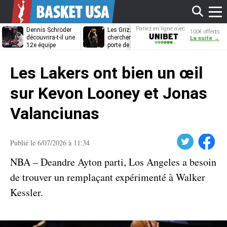
Affi
Pariez en ligne avec
Dennis Schröder
Les Grizzlies
Dwane Casey
100€ offerts
Unibet
découvrira-t-il une
cherchent déjà une
bientôt coach
La suite →
12e équipe
porte de sortie
Rome ?
différente ?
pour D’Angelo
le
Russell
Les Lakers ont bien un œil
men
sur Kevon Looney et Jonas
Valanciunas
Twitter
Facebook
Publié le 6/07/2026 à 11:34
NBA – Deandre Ayton parti, Los Angeles a besoin
de trouver un remplaçant expérimenté à Walker
Kessler.