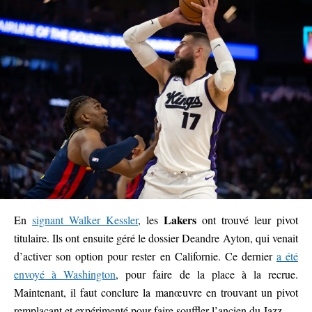
Lakers
En
signant Walker Kessler
, les
ont trouvé leur pivot
titulaire. Ils ont ensuite géré le dossier Deandre Ayton, qui venait
d’activer son option pour rester en Californie. Ce dernier
a été
envoyé à Washington
, pour faire de la place à la recrue.
Maintenant, il faut conclure la manœuvre en trouvant un pivot
remplaçant et expérimenté pour faire souffler l’ancien du Jazz.