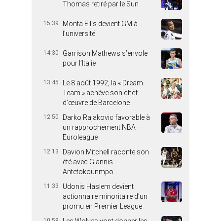
Thomas retiré par le Sun
15:39
Monta Ellis devient GM à
l’université
14:30
Garrison Mathews s’envole
pour l’Italie
13:45
Le 8 août 1992, la « Dream
Team » achève son chef
d’œuvre de Barcelone
12:50
Darko Rajakovic favorable à
un rapprochement NBA –
Euroleague
12:13
Davion Mitchell raconte son
été avec Giannis
Antetokounmpo
11:33
Udonis Haslem devient
actionnaire minoritaire d’un
promu en Premier League
10:58
Les Wolves vont donner les