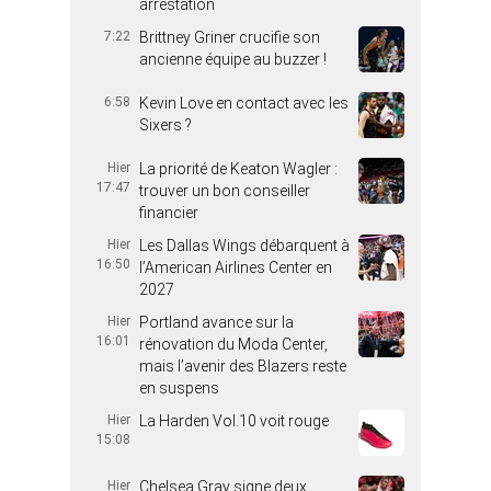
arrestation
7:22
Brittney Griner crucifie son
ancienne équipe au buzzer !
6:58
Kevin Love en contact avec les
Sixers ?
Hier
La priorité de Keaton Wagler :
17:47
trouver un bon conseiller
financier
Hier
Les Dallas Wings débarquent à
16:50
l’American Airlines Center en
2027
Hier
Portland avance sur la
16:01
rénovation du Moda Center,
mais l’avenir des Blazers reste
en suspens
Hier
La Harden Vol.10 voit rouge
15:08
Hier
Chelsea Gray signe deux