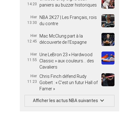
14:20
paniers au buzzer historiques
Hier
NBA 2K27 | Les Français, rois
13:30
du contre
Hier
Mac McClung part à la
12:45
découverte de l’Espagne
Hier
Une LeBron 23 « Hardwood
11:55
Classic » aux couleurs… des
Cavaliers
Hier
Chris Finch défend Rudy
11:23
Gobert : « C’est un futur Hall of
Famer »
Afficher les actus NBA suivantes