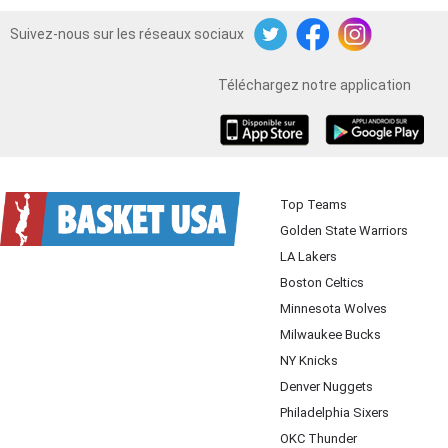
Suivez-nous sur les réseaux sociaux
Twitter
Facebook
Instagram
Téléchargez notre application
iOS
Android
Top Teams
Golden State Warriors
LA Lakers
Boston Celtics
Minnesota Wolves
Milwaukee Bucks
NY Knicks
Denver Nuggets
Philadelphia Sixers
OKC Thunder