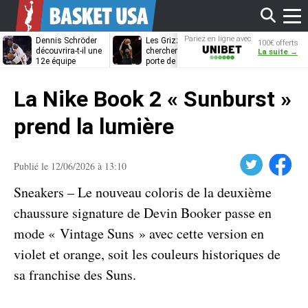
Affi
Pariez en ligne avec
Dennis Schröder
Les Grizzlies
Dwane Casey
100€ offerts
Unibet
découvrira-t-il une
cherchent déjà une
bientôt coach
La suite →
12e équipe
porte de sortie
Rome ?
différente ?
pour D’Angelo
le
Russell
La Nike Book 2 « Sunburst »
men
prend la lumière
Twitter
Facebook
Publié le 12/06/2026 à 13:10
Sneakers – Le nouveau coloris de la deuxième
chaussure signature de Devin Booker passe en
mode « Vintage Suns » avec cette version en
violet et orange, soit les couleurs historiques de
sa franchise des Suns.