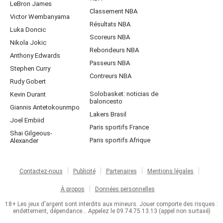
LeBron James
Classement NBA
Victor Wembanyama
Résultats NBA
Luka Doncic
Scoreurs NBA
Nikola Jokic
Rebondeurs NBA
Anthony Edwards
Passeurs NBA
Stephen Curry
Contreurs NBA
Rudy Gobert
Solobasket: noticias de
Kevin Durant
baloncesto
Giannis Antetokounmpo
Lakers Brasil
Joel Embiid
Paris sportifs France
Shai Gilgeous-
Paris sportifs Afrique
Alexander
Contactez-nous
Publicité
Partenaires
Mentions légales
À propos
Données personnelles
18+ Les jeux d'argent sont interdits aux mineurs. Jouer comporte des risques :
endettement, dépendance... Appelez le 09.74.75.13.13 (appel non surtaxé)