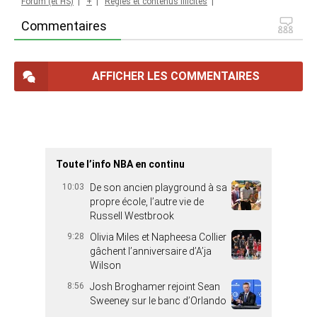
Forum (et HS)
|
+
|
Règles et contenus illicites
|
Commentaires
AFFICHER LES COMMENTAIRES
Toute l’info NBA en continu
10:03
De son ancien playground à sa
propre école, l’autre vie de
Russell Westbrook
9:28
Olivia Miles et Napheesa Collier
gâchent l’anniversaire d’A’ja
Wilson
8:56
Josh Broghamer rejoint Sean
Sweeney sur le banc d’Orlando