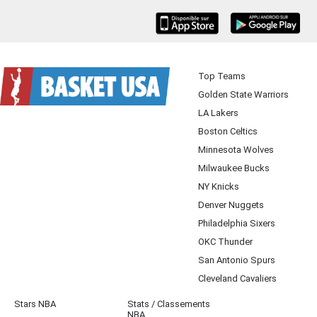
iOS
Android
Top Teams
Golden State Warriors
LA Lakers
Boston Celtics
Minnesota Wolves
Milwaukee Bucks
NY Knicks
Denver Nuggets
Philadelphia Sixers
OKC Thunder
San Antonio Spurs
Cleveland Cavaliers
Stars NBA
Stats / Classements
NBA