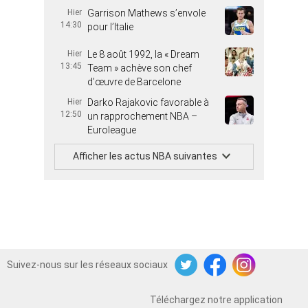
Hier
Garrison Mathews s’envole
14:30
pour l’Italie
Hier
Le 8 août 1992, la « Dream
13:45
Team » achève son chef
d’œuvre de Barcelone
Hier
Darko Rajakovic favorable à
12:50
un rapprochement NBA –
Euroleague
Afficher les actus NBA suivantes
Suivez-nous sur les réseaux sociaux
Twitter
Facebook
Instagram
Téléchargez notre application