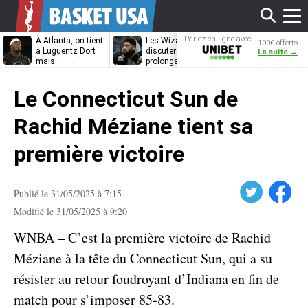
Affi
Pariez en ligne avec
À Atlanta, on tient
Les Wizards vont
Dennis Schrö
100€ offerts
Unibet
à Luguentz Dort
discuter
découvrira-t-il
La suite →
mais…
prolongation avec
12e équipe
Anthony Davis
différente ?
le
Le Connecticut Sun de
men
Rachid Méziane tient sa
première victoire
Twitter
Facebook
Publié le 31/05/2025 à 7:15
Modifié le 31/05/2025 à 9:20
WNBA – C’est la première victoire de Rachid
Méziane à la tête du Connecticut Sun, qui a su
résister au retour foudroyant d’Indiana en fin de
match pour s’imposer 85-83.