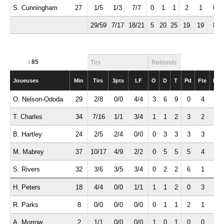
S. Cunningham
27
1/5
1/3
7/7
0
1
1
2
1
0
29/59
7/17
18/21
5
20
25
19
19
8
/
85
Tirs
Rebonds
Joueuses
Min
Tirs
3pts
LF
O
D
T
Pd
Fte
Int
O. Nelson-Ododa
29
2/8
0/0
4/4
3
6
9
0
4
1
T. Charles
34
7/16
1/1
3/4
1
1
2
3
2
0
B. Hartley
24
2/5
2/4
0/0
0
3
3
3
3
2
M. Mabrey
37
10/17
4/9
2/2
0
5
5
5
4
2
S. Rivers
32
3/6
3/5
3/4
0
2
2
6
1
0
H. Peters
18
4/4
0/0
1/1
1
1
2
0
3
2
R. Parks
8
0/0
0/0
0/0
0
1
1
2
1
1
A. Morrow
2
1/1
0/0
0/0
1
0
1
0
0
0