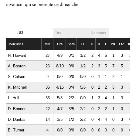
invaincu, qui se présente ce dimanche.
/
83
Tirs
Rebonds
Joueuses
Min
Tirs
3pts
LF
O
D
T
Pd
Fte
Int
N. Howard
27
4/9
0/1
1/2
2
4
6
1
3
2
A. Boston
26
8/10
0/0
1/2
2
3
5
7
5
1
S. Colson
9
0/0
0/0
0/0
0
1
1
2
1
1
K. Mitchell
35
4/15
0/4
5/6
0
2
2
5
3
1
L. Hull
35
5/8
2/2
0/0
1
3
4
1
3
1
D. Bonner
22
4/7
3/5
2/2
0
2
2
1
0
2
D. Dantas
14
3/5
1/2
2/2
0
4
4
0
3
0
B. Turner
4
0/0
0/0
0/0
0
0
0
0
0
0