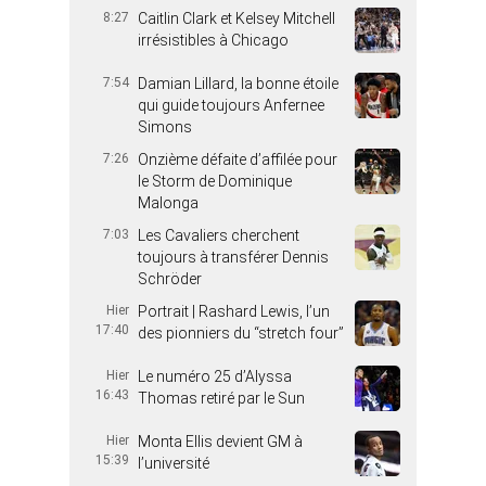
8:27
Caitlin Clark et Kelsey Mitchell
irrésistibles à Chicago
7:54
Damian Lillard, la bonne étoile
qui guide toujours Anfernee
Simons
7:26
Onzième défaite d’affilée pour
le Storm de Dominique
Malonga
7:03
Les Cavaliers cherchent
toujours à transférer Dennis
Schröder
Hier
Portrait | Rashard Lewis, l’un
17:40
des pionniers du “stretch four”
Hier
Le numéro 25 d’Alyssa
16:43
Thomas retiré par le Sun
Hier
Monta Ellis devient GM à
15:39
l’université