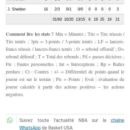
J. Sheldon
16
2/3
0/1
0/0
0
0
0
0
3
1
31/60
10/20
13/15
6
19
25
19
21
9
Comment lire les stats ?
Min = Minutes ; Tirs = Tirs réussis /
Tirs tentés ; 3pts = 3-points / 3-points tentés ; LF = lancers-
francs réussis / lancers-francs tentés ; O = rebond offensif ; D=
rebond défensif ; T = Total des rebonds ; Pd = passes décisives ;
Fte : Fautes personnelles ; Int = Interceptions ; Bp = Balles
perdues ; Ct : Contres ; +/- = Différentiel de points quand le
joueur est sur le terrain ; Pts = Points ; Eval : évaluation du
joueur calculée à partir des actions positives – les actions
négatives.
Suivez toute l'actualité NBA sur la
chaîne
WhatsApp
de Basket USA