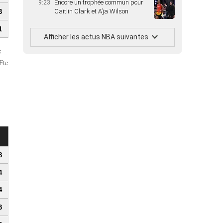
Encore un trophée commun pour
9:23
Caitlin Clark et A’ja Wilson
3
1
Afficher les actus NBA suivantes
F =
Fte
8
4
4
3