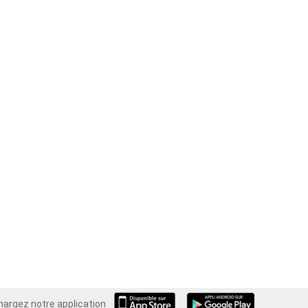
hargez notre application
Android