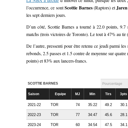
La NBA a décidé
d’innover ce lundi, puisque les deux
Scottie Barnes
Jaren
l’occurrence, ce sont
(Raptors) et
les sept derniers jours.
D’un côté, Scottie Barnes a tourné à 22.0 points, 9.7 
matchs (trois victoires de Toronto). Le tout à 47% au tir
De l’autre, pressenti pour être retenu ce jeudi parmi le
rebonds, 2.5 passes et 1.5 contre de moyenne sur quatre 
points) et 83% aux lancers-francs.
SCOTTIE BARNES
Pourcentage
Saison
Equipe
MJ
Min
Tirs
3pts
2021-22
TOR
74
35:22
49.2
30.1
2022-23
TOR
77
34:47
45.6
28.1
2023-24
TOR
60
34:54
47.5
34.1