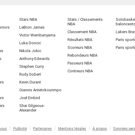
Stars NBA
Stats / Classements
Solobasket
NBA
baloncest
rriors
LeBron James
Classement NBA
Lakers Bras
Victor Wembanyama
Résultats NBA
Paris sport
Luka Doncic
Scoreurs NBA
Paris sport
es
Nikola Jokic
Rebondeurs NBA
s
Anthony Edwards
Passeurs NBA
Stephen Curry
Contreurs NBA
Rudy Gobert
ers
Kevin Durant
Giannis Antetokounmpo
urs
Joel Embiid
ers
Shai Gilgeous-
Alexander
nous
Publicité
Partenaires
Mentions légales
À propos
Données pers