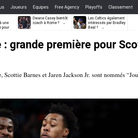
us
Joueurs
Equipes
Free Agency
Playoffs
Classement
Dwane Casey bientôt
Les Celtics également
à une
coach à Rome ?
intéressés par Bradley
e pour
Beal ?
ell
 : grande première pour Sco
e, Scottie Barnes et Jaren Jackson Jr. sont nommés “Jou