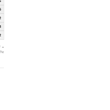
6
5
2
3
2
F =
Fte