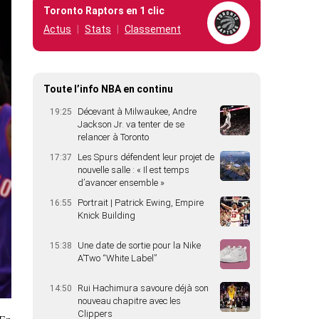
Toronto Raptors en 1 clic
Actus
Stats
Classement
Toute l’info NBA en continu
Décevant à Milwaukee, Andre
19:25
Jackson Jr. va tenter de se
relancer à Toronto
Les Spurs défendent leur projet de
17:37
nouvelle salle : « Il est temps
d’avancer ensemble »
Portrait | Patrick Ewing, Empire
16:55
Knick Building
Une date de sortie pour la Nike
15:38
A’Two “White Label”
Rui Hachimura savoure déjà son
14:50
nouveau chapitre avec les
Clippers