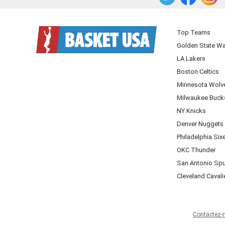
Twitter
Facebook
Instagram
Top Teams
Golden State Wa
LA Lakers
Boston Celtics
Minnesota Wolv
Milwaukee Buck
NY Knicks
Denver Nuggets
Philadelphia Six
OKC Thunder
San Antonio Sp
Cleveland Cavali
Contactez-