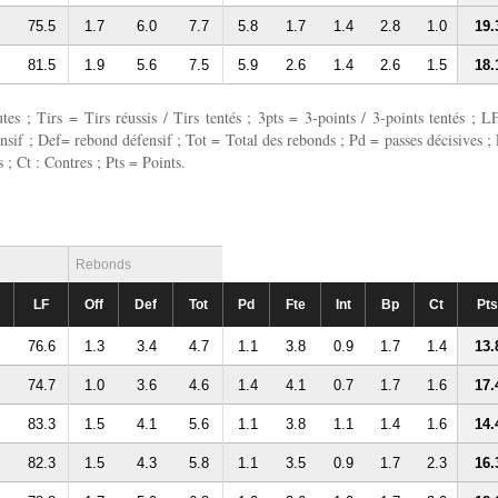
75.5
1.7
6.0
7.7
5.8
1.7
1.4
2.8
1.0
19.
81.5
1.9
5.6
7.5
5.9
2.6
1.4
2.6
1.5
18.
 ; Tirs = Tirs réussis / Tirs tentés ; 3pts = 3-points / 3-points tentés ; L
fensif ; Def= rebond défensif ; Tot = Total des rebonds ; Pd = passes décisives ; 
 ; Ct : Contres ; Pts = Points.
Rebonds
LF
Off
Def
Tot
Pd
Fte
Int
Bp
Ct
Pts
76.6
1.3
3.4
4.7
1.1
3.8
0.9
1.7
1.4
13.
74.7
1.0
3.6
4.6
1.4
4.1
0.7
1.7
1.6
17.
83.3
1.5
4.1
5.6
1.1
3.8
1.1
1.4
1.6
14.
82.3
1.5
4.3
5.8
1.1
3.5
0.9
1.7
2.3
16.