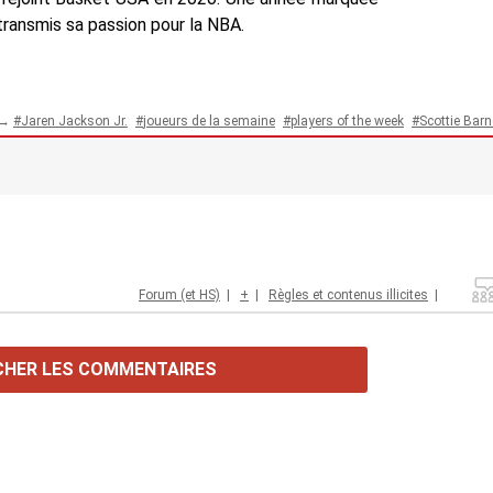
a transmis sa passion pour la NBA.
 →
Jaren Jackson Jr.
joueurs de la semaine
players of the week
Scottie Bar
Forum (et HS)
|
+
|
Règles et contenus illicites
|
CHER LES COMMENTAIRES