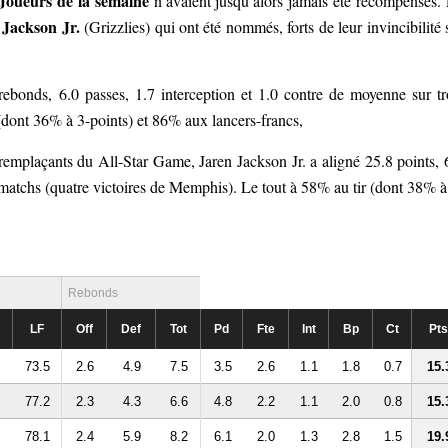
Joueurs de la semaine
n’avaient jusqu’alors jamais été récompensés.
 Jackson Jr.
(Grizzlies) qui ont été nommés, forts de leur invincibilité 
rebonds, 6.0 passes, 1.7 interception et 1.0 contre de moyenne sur tr
 (dont 36% à 3-points) et 86% aux lancers-francs,
s remplaçants du All-Star Game, Jaren Jackson Jr. a aligné 25.8 points, 
matchs (quatre victoires de Memphis). Le tout à 58% au tir (dont 38% à
Rebonds
LF
Off
Def
Tot
Pd
Fte
Int
Bp
Ct
Pts
73.5
2.6
4.9
7.5
3.5
2.6
1.1
1.8
0.7
15.
77.2
2.3
4.3
6.6
4.8
2.2
1.1
2.0
0.8
15.
78.1
2.4
5.9
8.2
6.1
2.0
1.3
2.8
1.5
19.