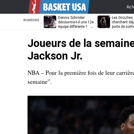
Act
Dennis Schröder
Les Grizzlies
RUMEURS
découvrira-t-il une 12e
cherchent déj
équipe différente ?
porte de sorti
D’Angelo Russ
Joueurs de la semaine
Jackson Jr.
NBA – Pour la première fois de leur carrièr
semaine”.