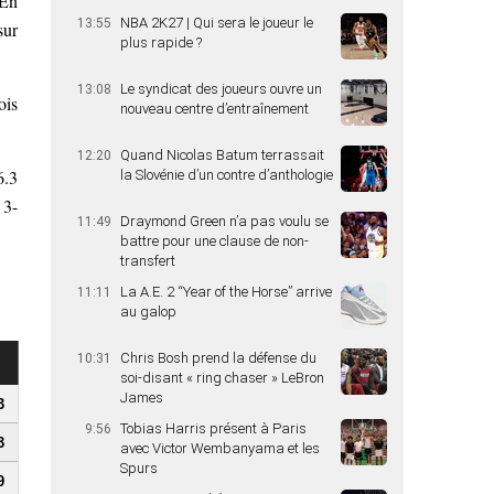
 En
NBA 2K27 | Qui sera le joueur le
13:55
sur
plus rapide ?
Le syndicat des joueurs ouvre un
13:08
ois
nouveau centre d’entraînement
Quand Nicolas Batum terrassait
12:20
6.3
la Slovénie d’un contre d’anthologie
 3-
Draymond Green n’a pas voulu se
11:49
battre pour une clause de non-
transfert
La A.E. 2 “Year of the Horse” arrive
11:11
au galop
Chris Bosh prend la défense du
10:31
soi-disant « ring chaser » LeBron
James
3
Tobias Harris présent à Paris
9:56
3
avec Victor Wembanyama et les
Spurs
9