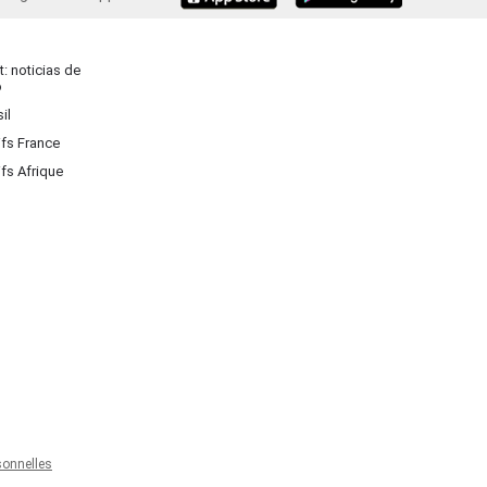
: noticias de
o
il
ifs France
ifs Afrique
onnelles