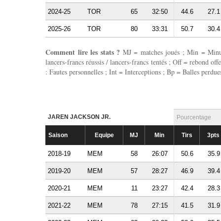
2024-25
TOR
65
32:50
44.6
27.1
2025-26
TOR
80
33:31
50.7
30.4
Comment lire les stats ?
MJ = matches joués ; Min = Minutes
lancers-francs réussis / lancers-francs tentés ; Off = rebond of
: Fautes personnelles ; Int = Interceptions ; Bp = Balles perdues
JAREN JACKSON JR.
Pourcentage
Saison
Equipe
MJ
Min
Tirs
3pts
2018-19
MEM
58
26:07
50.6
35.9
2019-20
MEM
57
28:27
46.9
39.4
2020-21
MEM
11
23:27
42.4
28.3
2021-22
MEM
78
27:15
41.5
31.9