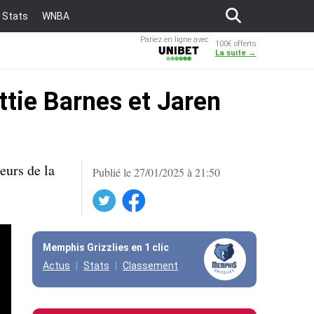
Stats
WNBA
Pariez en ligne avec
100€ offerts
Unibet
La suite →
ttie Barnes et Jaren
eurs de la
Publié le 27/01/2025 à 21:50
Twitter
Facebook
Memphis Grizzlies en 1 clic
Actus
Stats
Classement