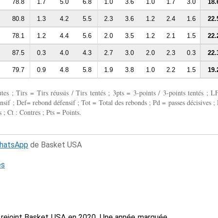
78.8
1.7
5.0
6.8
1.0
3.6
1.0
1.7
3.0
18.
80.8
1.3
4.2
5.5
2.3
3.6
1.2
2.4
1.6
22.
78.1
1.2
4.4
5.6
2.0
3.5
1.2
2.1
1.5
22.
87.5
0.3
4.0
4.3
2.7
3.0
2.0
2.3
0.3
22.
79.7
0.9
4.8
5.8
1.9
3.8
1.0
2.2
1.5
19.
 ; Tirs = Tirs réussis / Tirs tentés ; 3pts = 3-points / 3-points tentés ; L
fensif ; Def= rebond défensif ; Tot = Total des rebonds ; Pd = passes décisives ; 
 ; Ct : Contres ; Pts = Points.
WhatsApp
de Basket USA
és
n a rejoint Basket USA en 2020. Une année marquée