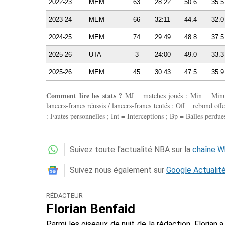
2022-23
MEM
63
28:22
50.6
35.5
2023-24
MEM
66
32:11
44.4
32.0
2024-25
MEM
74
29:49
48.8
37.5
2025-26
UTA
3
24:00
49.0
33.3
2025-26
MEM
45
30:43
47.5
35.9
Comment lire les stats ?
MJ = matches joués ; Min = Minutes
lancers-francs réussis / lancers-francs tentés ; Off = rebond of
: Fautes personnelles ; Int = Interceptions ; Bp = Balles perdues
Suivez toute l'actualité NBA sur la
chaîne 
Suivez nous également sur
Google Actualit
RÉDACTEUR
Florian Benfaid
Parmi les oiseaux de nuit de la rédaction, Floria